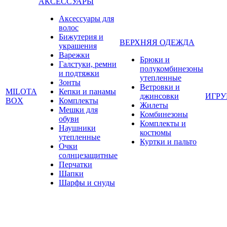
АКСЕССУАРЫ
Аксессуары для
волос
Бижутерия и
ВЕРХНЯЯ ОДЕЖДА
украшения
Варежки
Брюки и
Галстуки, ремни
полукомбинезоны
и подтяжки
утепленные
Зонты
Ветровки и
MILOTA
Кепки и панамы
джинсовки
ИГР
BOX
Комплекты
Жилеты
Мешки для
Комбинезоны
обуви
Комплекты и
Наушники
костюмы
утепленные
Куртки и пальто
Очки
солнцезащитные
Перчатки
Шапки
Шарфы и снуды