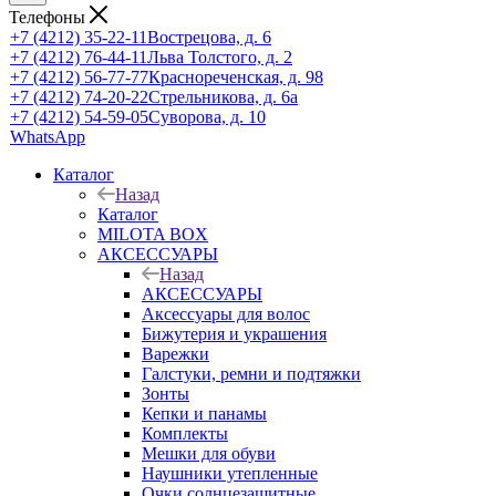
Телефоны
+7 (4212) 35-22-11
Вострецова, д. 6
+7 (4212) 76-44-11
Льва Толстого, д. 2
+7 (4212) 56-77-77
Краснореченская, д. 98
+7 (4212) 74-20-22
Стрельникова, д. 6а
+7 (4212) 54-59-05
Суворова, д. 10
WhatsApp
Каталог
Назад
Каталог
MILOTA BOX
АКСЕССУАРЫ
Назад
АКСЕССУАРЫ
Аксессуары для волос
Бижутерия и украшения
Варежки
Галстуки, ремни и подтяжки
Зонты
Кепки и панамы
Комплекты
Мешки для обуви
Наушники утепленные
Очки солнцезащитные