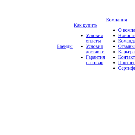
Компания
Как купить
О комп
Условия
Новост
оплаты
Команд
Бренды
Условия
Отзывы
доставки
Карьера
Гарантия
Контак
на товар
Партне
Сертиф