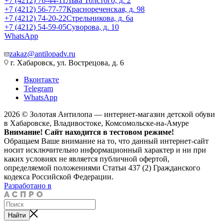
+7 (4212) 76-44-11
Льва Толстого, д. 2
+7 (4212) 56-77-77
Краснореченская, д. 98
+7 (4212) 74-20-22
Стрельникова, д. 6а
+7 (4212) 54-59-05
Суворова, д. 10
WhatsApp
zakaz@antilopadv.ru
г. Хабаровск, ул. Вострецова, д. 6
Вконтакте
Telegram
WhatsApp
2026 © Золотая Антилопа — интернет-магазин детской обуви
в Хабаровске, Владивостоке, Комсомольске-на-Амуре
Внимание! Сайт находится в тестовом режиме!
Обращаем Ваше внимание на то, что данный интернет-сайт
носит исключительно информационный характер и ни при
каких условиях не является публичной офертой,
определяемой положениями Статьи 437 (2) Гражданского
кодекса Российской Федерации.
Разработано в
Найти