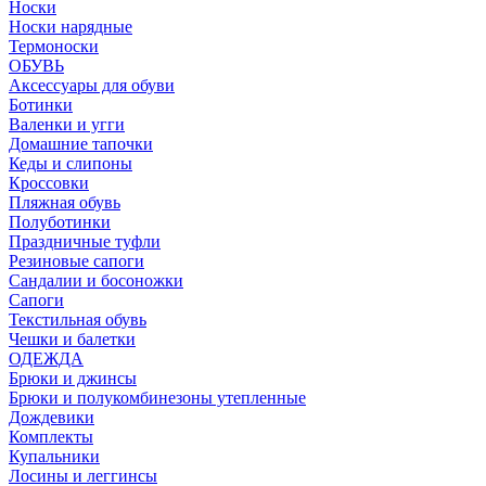
Носки
Носки нарядные
Термоноски
ОБУВЬ
Аксессуары для обуви
Ботинки
Валенки и угги
Домашние тапочки
Кеды и слипоны
Кроссовки
Пляжная обувь
Полуботинки
Праздничные туфли
Резиновые сапоги
Сандалии и босоножки
Сапоги
Текстильная обувь
Чешки и балетки
ОДЕЖДА
Брюки и джинсы
Брюки и полукомбинезоны утепленные
Дождевики
Комплекты
Купальники
Лосины и леггинсы