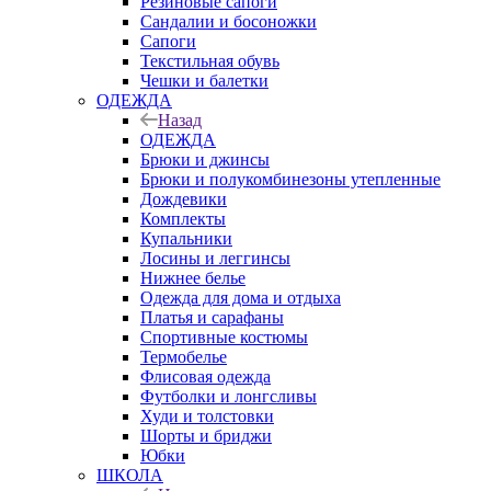
Резиновые сапоги
Сандалии и босоножки
Сапоги
Текстильная обувь
Чешки и балетки
ОДЕЖДА
Назад
ОДЕЖДА
Брюки и джинсы
Брюки и полукомбинезоны утепленные
Дождевики
Комплекты
Купальники
Лосины и леггинсы
Нижнее белье
Одежда для дома и отдыха
Платья и сарафаны
Спортивные костюмы
Термобелье
Флисовая одежда
Футболки и лонгсливы
Худи и толстовки
Шорты и бриджи
Юбки
ШКОЛА