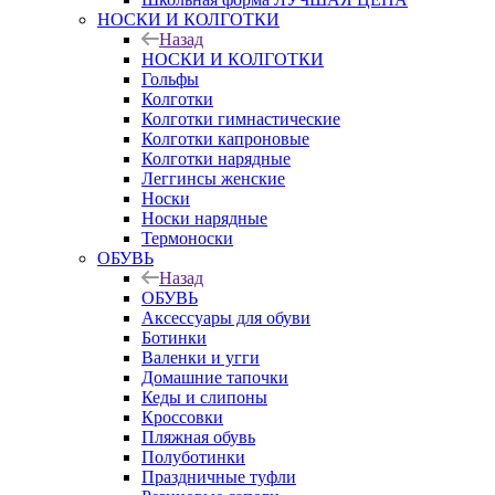
НОСКИ И КОЛГОТКИ
Назад
НОСКИ И КОЛГОТКИ
Гольфы
Колготки
Колготки гимнастические
Колготки капроновые
Колготки нарядные
Леггинсы женские
Носки
Носки нарядные
Термоноски
ОБУВЬ
Назад
ОБУВЬ
Аксессуары для обуви
Ботинки
Валенки и угги
Домашние тапочки
Кеды и слипоны
Кроссовки
Пляжная обувь
Полуботинки
Праздничные туфли