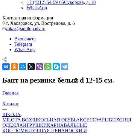
+7 (4212) 54-59-05
Суворова, д. 10
WhatsApp
Контактная информация
г. Хабаровск, ул. Вострецова, д. 6
zakaz@antilopadv.ru
Вконтакте
Telegram
WhatsApp
Бант на резинке белый d 12-15 см.
Главная
—
Каталог
—
ШКОЛА
MILOTA BOX
ШКОЛЬНАЯ ОБУВЬ
АКСЕССУАРЫ
ВЕРХНЯЯ
ОДЕЖДА
ИГРУШКИ
КАРНАВАЛЬНЫЕ
КОСТЮМЫ
ЛУЧШАЯ ЦЕНА
НОСКИ И