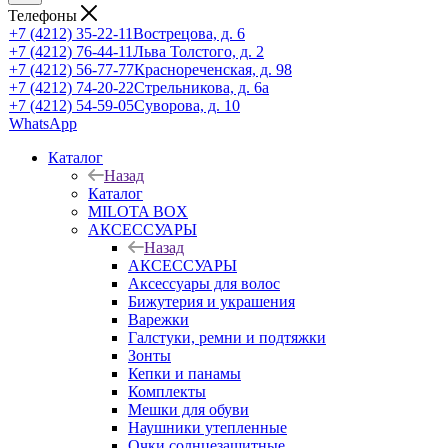
Телефоны
+7 (4212) 35-22-11
Вострецова, д. 6
+7 (4212) 76-44-11
Льва Толстого, д. 2
+7 (4212) 56-77-77
Краснореченская, д. 98
+7 (4212) 74-20-22
Стрельникова, д. 6а
+7 (4212) 54-59-05
Суворова, д. 10
WhatsApp
Каталог
Назад
Каталог
MILOTA BOX
АКСЕССУАРЫ
Назад
АКСЕССУАРЫ
Аксессуары для волос
Бижутерия и украшения
Варежки
Галстуки, ремни и подтяжки
Зонты
Кепки и панамы
Комплекты
Мешки для обуви
Наушники утепленные
Очки солнцезащитные