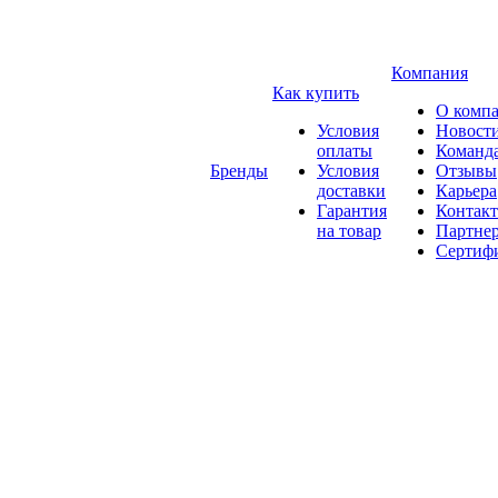
Компания
Как купить
О комп
Условия
Новост
оплаты
Команд
Бренды
Условия
Отзывы
доставки
Карьера
Гарантия
Контак
на товар
Партне
Сертиф