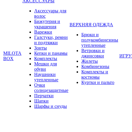
АКСЕССУАРЫ
Аксессуары для
волос
Бижутерия и
ВЕРХНЯЯ ОДЕЖДА
украшения
Варежки
Брюки и
Галстуки, ремни
полукомбинезоны
и подтяжки
утепленные
Зонты
Ветровки и
MILOTA
Кепки и панамы
джинсовки
ИГР
BOX
Комплекты
Жилеты
Мешки для
Комбинезоны
обуви
Комплекты и
Наушники
костюмы
утепленные
Куртки и пальто
Очки
солнцезащитные
Перчатки
Шапки
Шарфы и снуды