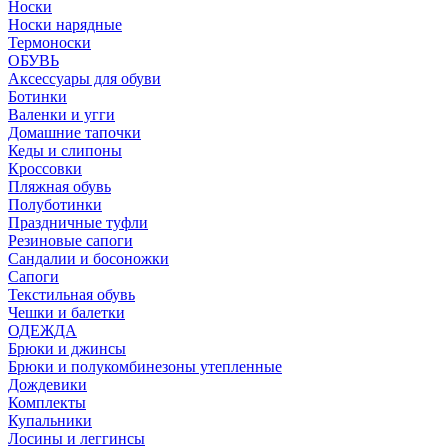
Носки
Носки нарядные
Термоноски
ОБУВЬ
Аксессуары для обуви
Ботинки
Валенки и угги
Домашние тапочки
Кеды и слипоны
Кроссовки
Пляжная обувь
Полуботинки
Праздничные туфли
Резиновые сапоги
Сандалии и босоножки
Сапоги
Текстильная обувь
Чешки и балетки
ОДЕЖДА
Брюки и джинсы
Брюки и полукомбинезоны утепленные
Дождевики
Комплекты
Купальники
Лосины и леггинсы