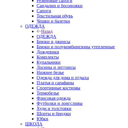
Резиновые сапоги
Сандалии и босоножки
Сапоги
Текстильная обувь
Чешки и балетки
ОДЕЖДА
Назад
ОДЕЖДА
Брюки и джинсы
Брюки и полукомбинезоны утепленные
Дождевики
Комплекты
Купальники
Лосины и леггинсы
Нижнее белье
Одежда для дома и отдыха
Платья и сарафаны
Спортивные костюмы
Термобелье
Флисовая одежда
Футболки и лонгсливы
Худи и толстовки
Шорты и бриджи
Юбки
ШКОЛА