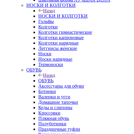
НОСКИ И КОЛГОТКИ
Назад
НОСКИ И КОЛГОТКИ
Гольфы
Колготки
Колготки гимнастические
Колготки капроновые
Колготки нарядные
Леггинсы женские
Носки
Носки нарядные
Термоноски
ОБУВЬ
Назад
ОБУВЬ
Аксессуары для обуви
Ботинки
Валенки и угги
Домашние тапочки
Кеды и слипоны
Кроссовки
Пляжная обувь
Полуботинки
Праздничные туфли