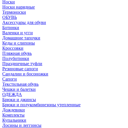
Носки
Носки нарядные
Термоноски
ОБУВЬ
Аксессуары для обуви
Ботинки
Валенки и угги
Домашние тапочки
Кеды и слипоны
Кроссовки
Пляжная обувь
Полуботинки
Праздничные туфли
Резиновые сапоги
Сандалии и босоножки
Сапоги
Текстильная обувь
Чешки и балетки
ОДЕЖДА
Брюки и джинсы
Брюки и полукомбинезоны утепленные
Дождевики
Комплекты
Купальники
Лосины и леггинсы