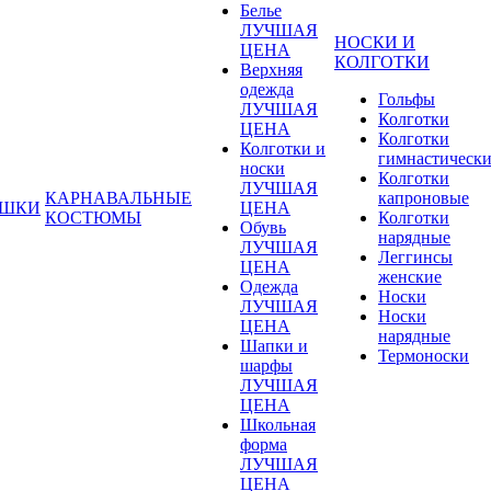
Белье
ЛУЧШАЯ
НОСКИ И
ЦЕНА
КОЛГОТКИ
Верхняя
одежда
Гольфы
ЛУЧШАЯ
Колготки
ЦЕНА
Колготки
Колготки и
гимнастическ
носки
Колготки
ЛУЧШАЯ
КАРНАВАЛЬНЫЕ
капроновые
УШКИ
ЦЕНА
КОСТЮМЫ
Колготки
Обувь
нарядные
ЛУЧШАЯ
Леггинсы
ЦЕНА
женские
Одежда
Носки
ЛУЧШАЯ
Носки
ЦЕНА
нарядные
Шапки и
Термоноски
шарфы
ЛУЧШАЯ
ЦЕНА
Школьная
форма
ЛУЧШАЯ
ЦЕНА