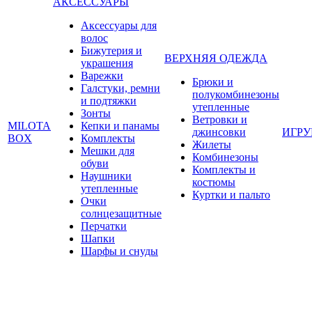
АКСЕССУАРЫ
Аксессуары для
волос
Бижутерия и
ВЕРХНЯЯ ОДЕЖДА
украшения
Варежки
Брюки и
Галстуки, ремни
полукомбинезоны
и подтяжки
утепленные
Зонты
Ветровки и
MILOTA
Кепки и панамы
джинсовки
ИГР
BOX
Комплекты
Жилеты
Мешки для
Комбинезоны
обуви
Комплекты и
Наушники
костюмы
утепленные
Куртки и пальто
Очки
солнцезащитные
Перчатки
Шапки
Шарфы и снуды