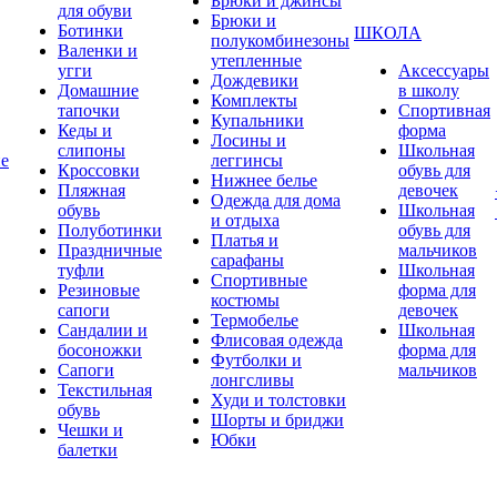
Брюки и джинсы
для обуви
Брюки и
Ботинки
ШКОЛА
полукомбинезоны
Валенки и
утепленные
угги
Аксессуары
Дождевики
Домашние
в школу
Комплекты
тапочки
Спортивная
Купальники
Кеды и
форма
Лосины и
слипоны
Школьная
ие
леггинсы
Кроссовки
обувь для
Нижнее белье
Пляжная
девочек
Одежда для дома
обувь
Школьная
и отдыха
Полуботинки
обувь для
Платья и
Праздничные
мальчиков
сарафаны
туфли
Школьная
Спортивные
Резиновые
форма для
костюмы
сапоги
девочек
Термобелье
Сандалии и
Школьная
Флисовая одежда
босоножки
форма для
Футболки и
Сапоги
мальчиков
лонгсливы
Текстильная
Худи и толстовки
обувь
Шорты и бриджи
Чешки и
Юбки
балетки