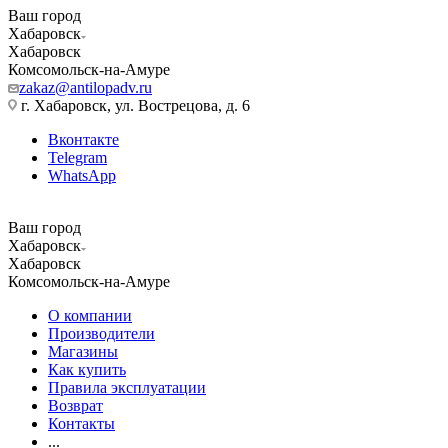
Ваш город
Хабаровск
Хабаровск
Комсомольск-на-Амуре
zakaz@antilopadv.ru
г. Хабаровск, ул. Вострецова, д. 6
Вконтакте
Telegram
WhatsApp
Ваш город
Хабаровск
Хабаровск
Комсомольск-на-Амуре
О компании
Производители
Магазины
Как купить
Правила эксплуатации
Возврат
Контакты
...