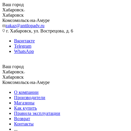
Ваш город
Хабаровск
Хабаровск
Комсомольск-на-Амуре
zakaz@antilopadv.ru
г. Хабаровск, ул. Вострецова, д. 6
Вконтакте
Telegram
WhatsApp
Ваш город
Хабаровск
Хабаровск
Комсомольск-на-Амуре
О компании
Производители
Магазины
Как купить
Правила эксплуатации
Возврат
Контакты
...