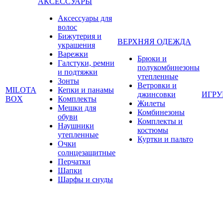
АКСЕССУАРЫ
Аксессуары для
волос
Бижутерия и
ВЕРХНЯЯ ОДЕЖДА
украшения
Варежки
Брюки и
Галстуки, ремни
полукомбинезоны
и подтяжки
утепленные
Зонты
Ветровки и
MILOTA
Кепки и панамы
джинсовки
ИГР
BOX
Комплекты
Жилеты
Мешки для
Комбинезоны
обуви
Комплекты и
Наушники
костюмы
утепленные
Куртки и пальто
Очки
солнцезащитные
Перчатки
Шапки
Шарфы и снуды