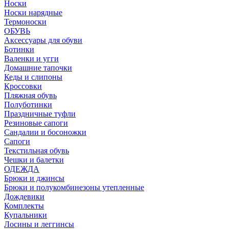
Носки
Носки нарядные
Термоноски
ОБУВЬ
Аксессуары для обуви
Ботинки
Валенки и угги
Домашние тапочки
Кеды и слипоны
Кроссовки
Пляжная обувь
Полуботинки
Праздничные туфли
Резиновые сапоги
Сандалии и босоножки
Сапоги
Текстильная обувь
Чешки и балетки
ОДЕЖДА
Брюки и джинсы
Брюки и полукомбинезоны утепленные
Дождевики
Комплекты
Купальники
Лосины и леггинсы