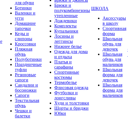
Брюки и джинсы
для обуви
Брюки и
Ботинки
ШКОЛА
полукомбинезоны
Валенки и
утепленные
угги
Аксессуары
Дождевики
Домашние
в школу
Комплекты
тапочки
Спортивная
Купальники
Кеды и
форма
Лосины и
слипоны
Школьная
ие
леггинсы
Кроссовки
обувь для
Нижнее белье
Пляжная
девочек
Одежда для дома
обувь
Школьная
и отдыха
Полуботинки
обувь для
Платья и
Праздничные
мальчиков
сарафаны
туфли
Школьная
Спортивные
Резиновые
форма для
костюмы
сапоги
девочек
Термобелье
Сандалии и
Школьная
Флисовая одежда
босоножки
форма для
Футболки и
Сапоги
мальчиков
лонгсливы
Текстильная
Худи и толстовки
обувь
Шорты и бриджи
Чешки и
Юбки
балетки