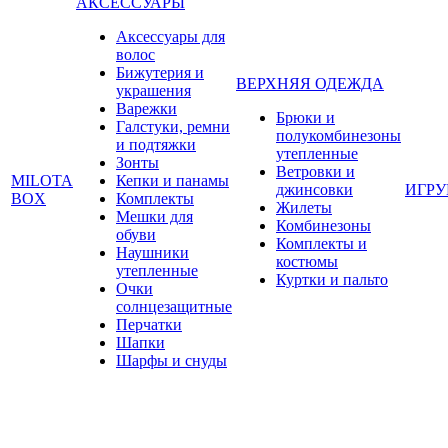
АКСЕССУАРЫ
Аксессуары для
волос
Бижутерия и
ВЕРХНЯЯ ОДЕЖДА
украшения
Варежки
Брюки и
Галстуки, ремни
полукомбинезоны
и подтяжки
утепленные
Зонты
Ветровки и
MILOTA
Кепки и панамы
джинсовки
ИГР
BOX
Комплекты
Жилеты
Мешки для
Комбинезоны
обуви
Комплекты и
Наушники
костюмы
утепленные
Куртки и пальто
Очки
солнцезащитные
Перчатки
Шапки
Шарфы и снуды