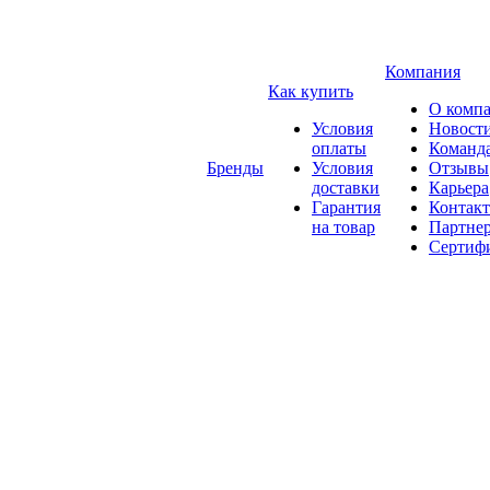
Компания
Как купить
О комп
Условия
Новост
оплаты
Команд
Бренды
Условия
Отзывы
доставки
Карьера
Гарантия
Контак
на товар
Партне
Сертиф