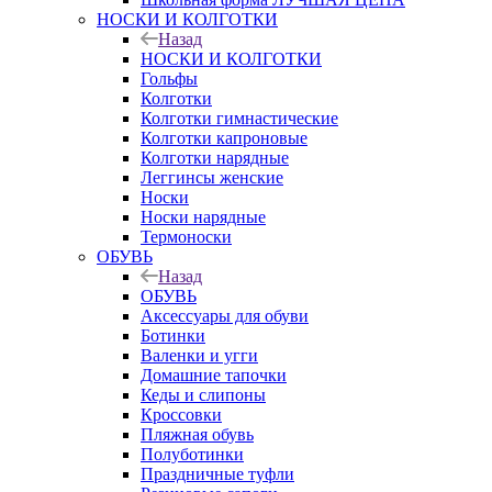
НОСКИ И КОЛГОТКИ
Назад
НОСКИ И КОЛГОТКИ
Гольфы
Колготки
Колготки гимнастические
Колготки капроновые
Колготки нарядные
Леггинсы женские
Носки
Носки нарядные
Термоноски
ОБУВЬ
Назад
ОБУВЬ
Аксессуары для обуви
Ботинки
Валенки и угги
Домашние тапочки
Кеды и слипоны
Кроссовки
Пляжная обувь
Полуботинки
Праздничные туфли