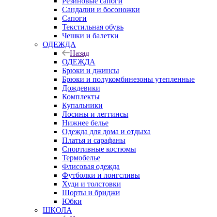
Резиновые сапоги
Сандалии и босоножки
Сапоги
Текстильная обувь
Чешки и балетки
ОДЕЖДА
Назад
ОДЕЖДА
Брюки и джинсы
Брюки и полукомбинезоны утепленные
Дождевики
Комплекты
Купальники
Лосины и леггинсы
Нижнее белье
Одежда для дома и отдыха
Платья и сарафаны
Спортивные костюмы
Термобелье
Флисовая одежда
Футболки и лонгсливы
Худи и толстовки
Шорты и бриджи
Юбки
ШКОЛА