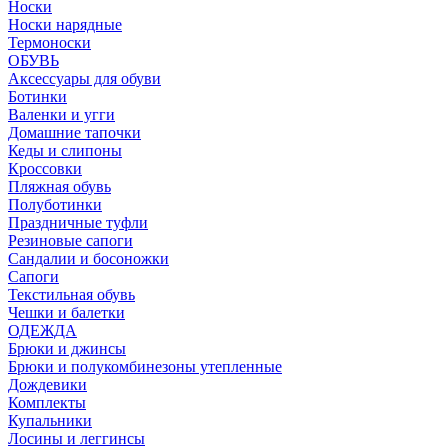
Носки
Носки нарядные
Термоноски
ОБУВЬ
Аксессуары для обуви
Ботинки
Валенки и угги
Домашние тапочки
Кеды и слипоны
Кроссовки
Пляжная обувь
Полуботинки
Праздничные туфли
Резиновые сапоги
Сандалии и босоножки
Сапоги
Текстильная обувь
Чешки и балетки
ОДЕЖДА
Брюки и джинсы
Брюки и полукомбинезоны утепленные
Дождевики
Комплекты
Купальники
Лосины и леггинсы