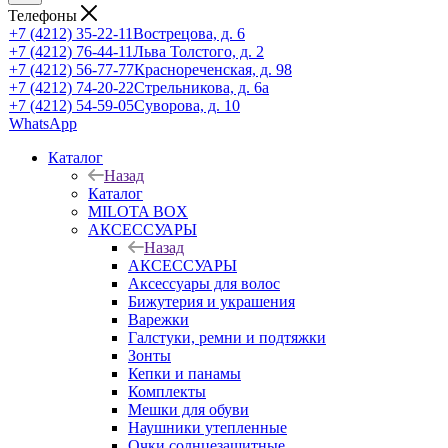
Телефоны
+7 (4212) 35-22-11
Вострецова, д. 6
+7 (4212) 76-44-11
Льва Толстого, д. 2
+7 (4212) 56-77-77
Краснореченская, д. 98
+7 (4212) 74-20-22
Стрельникова, д. 6а
+7 (4212) 54-59-05
Суворова, д. 10
WhatsApp
Каталог
Назад
Каталог
MILOTA BOX
АКСЕССУАРЫ
Назад
АКСЕССУАРЫ
Аксессуары для волос
Бижутерия и украшения
Варежки
Галстуки, ремни и подтяжки
Зонты
Кепки и панамы
Комплекты
Мешки для обуви
Наушники утепленные
Очки солнцезащитные