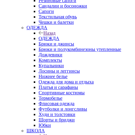
Резиновые сапоги
Сандалии и босоножки
Сапоги
Текстильная обувь
Чешки и балетки
ОДЕЖДА
Назад
ОДЕЖДА
Брюки и джинсы
Брюки и полукомбинезоны утепленные
Дождевики
Комплекты
Купальники
Лосины и леггинсы
Нижнее белье
Одежда для дома и отдыха
Платья и сарафаны
Спортивные костюмы
Термобелье
Флисовая одежда
Футболки и лонгсливы
Худи и толстовки
Шорты и бриджи
Юбки
ШКОЛА