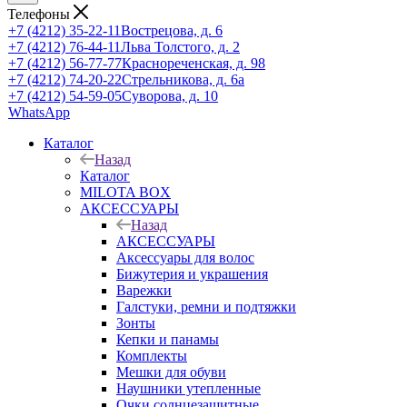
Телефоны
+7 (4212) 35-22-11
Вострецова, д. 6
+7 (4212) 76-44-11
Льва Толстого, д. 2
+7 (4212) 56-77-77
Краснореченская, д. 98
+7 (4212) 74-20-22
Стрельникова, д. 6а
+7 (4212) 54-59-05
Суворова, д. 10
WhatsApp
Каталог
Назад
Каталог
MILOTA BOX
АКСЕССУАРЫ
Назад
АКСЕССУАРЫ
Аксессуары для волос
Бижутерия и украшения
Варежки
Галстуки, ремни и подтяжки
Зонты
Кепки и панамы
Комплекты
Мешки для обуви
Наушники утепленные
Очки солнцезащитные