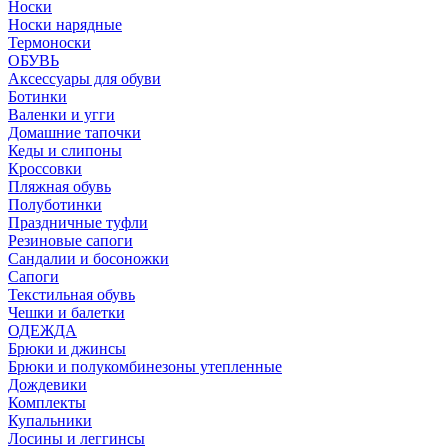
Носки
Носки нарядные
Термоноски
ОБУВЬ
Аксессуары для обуви
Ботинки
Валенки и угги
Домашние тапочки
Кеды и слипоны
Кроссовки
Пляжная обувь
Полуботинки
Праздничные туфли
Резиновые сапоги
Сандалии и босоножки
Сапоги
Текстильная обувь
Чешки и балетки
ОДЕЖДА
Брюки и джинсы
Брюки и полукомбинезоны утепленные
Дождевики
Комплекты
Купальники
Лосины и леггинсы