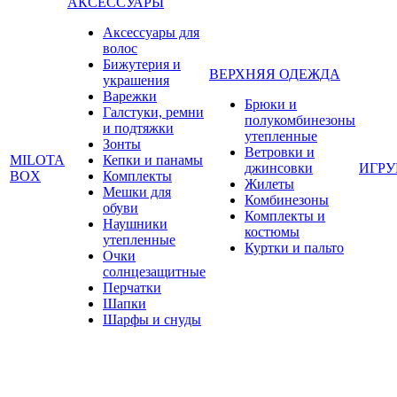
АКСЕССУАРЫ
Аксессуары для
волос
Бижутерия и
ВЕРХНЯЯ ОДЕЖДА
украшения
Варежки
Брюки и
Галстуки, ремни
полукомбинезоны
и подтяжки
утепленные
Зонты
Ветровки и
MILOTA
Кепки и панамы
джинсовки
ИГР
BOX
Комплекты
Жилеты
Мешки для
Комбинезоны
обуви
Комплекты и
Наушники
костюмы
утепленные
Куртки и пальто
Очки
солнцезащитные
Перчатки
Шапки
Шарфы и снуды