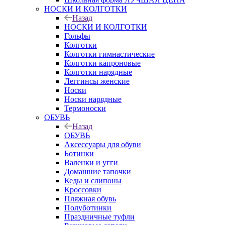
НОСКИ И КОЛГОТКИ
Назад
НОСКИ И КОЛГОТКИ
Гольфы
Колготки
Колготки гимнастические
Колготки капроновые
Колготки нарядные
Леггинсы женские
Носки
Носки нарядные
Термоноски
ОБУВЬ
Назад
ОБУВЬ
Аксессуары для обуви
Ботинки
Валенки и угги
Домашние тапочки
Кеды и слипоны
Кроссовки
Пляжная обувь
Полуботинки
Праздничные туфли