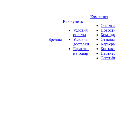
Компания
Как купить
О комп
Условия
Новост
оплаты
Команд
Бренды
Условия
Отзывы
доставки
Карьера
Гарантия
Контак
на товар
Партне
Сертиф