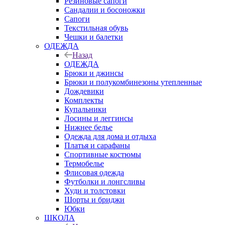
Резиновые сапоги
Сандалии и босоножки
Сапоги
Текстильная обувь
Чешки и балетки
ОДЕЖДА
Назад
ОДЕЖДА
Брюки и джинсы
Брюки и полукомбинезоны утепленные
Дождевики
Комплекты
Купальники
Лосины и леггинсы
Нижнее белье
Одежда для дома и отдыха
Платья и сарафаны
Спортивные костюмы
Термобелье
Флисовая одежда
Футболки и лонгсливы
Худи и толстовки
Шорты и бриджи
Юбки
ШКОЛА