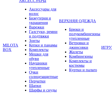
АКСЕССУАРЫ
Аксессуары для
волос
Бижутерия и
ВЕРХНЯЯ ОДЕЖДА
украшения
Варежки
Брюки и
Галстуки, ремни
полукомбинезоны
и подтяжки
утепленные
Зонты
Ветровки и
MILOTA
Кепки и панамы
джинсовки
ИГР
BOX
Комплекты
Жилеты
Мешки для
Комбинезоны
обуви
Комплекты и
Наушники
костюмы
утепленные
Куртки и пальто
Очки
солнцезащитные
Перчатки
Шапки
Шарфы и снуды