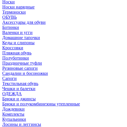
Носки
Носки нарядные
Термоноски
ОБУВЬ
Аксессуары для обуви
Ботинки
Валенки и угги
Домашние тапочки
Кеды и слипоны
Кроссовки
Пляжная обувь
Полуботинки
Праздничные туфли
Резиновые сапоги
Сандалии и босоножки
Сапоги
Текстильная обувь
Чешки и балетки
ОДЕЖДА
Брюки и джинсы
Брюки и полукомбинезоны утепленные
Дождевики
Комплекты
Купальники
Лосины и леггинсы