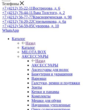
Телефоны
+7 (4212) 35-22-11
Вострецова, д. 6
+7 (4212) 76-44-11
Льва Толстого, д. 2
+7 (4212) 56-77-77
Краснореченская, д. 98
+7 (4212) 74-20-22
Стрельникова, д. 6а
+7 (4212) 54-59-05
Суворова, д. 10
WhatsApp
Каталог
Назад
Каталог
MILOTA BOX
АКСЕССУАРЫ
Назад
АКСЕССУАРЫ
Аксессуары для волос
Бижутерия и украшения
Варежки
Галстуки, ремни и подтяжки
Зонты
Кепки и панамы
Комплекты
Мешки для обуви
Наушники утепленные
Очки солнцезащитные