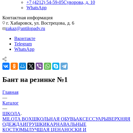
+7 (4212) 54-59-05
Суворова, д. 10
WhatsApp
Контактная информация
г. Хабаровск, ул. Вострецова, д. 6
zakaz@antilopadv.ru
Вконтакте
Telegram
WhatsApp
Бант на резинке №1
Главная
—
Каталог
—
ШКОЛА
MILOTA BOX
ШКОЛЬНАЯ ОБУВЬ
АКСЕССУАРЫ
ВЕРХНЯЯ
ОДЕЖДА
ИГРУШКИ
КАРНАВАЛЬНЫЕ
КОСТЮМЫ
ЛУЧШАЯ ЦЕНА
НОСКИ И