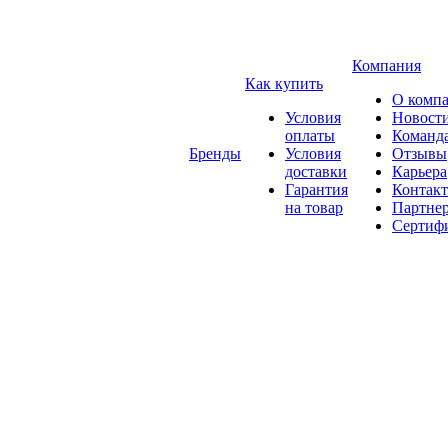
Компания
Как купить
О комп
Условия
Новост
оплаты
Команд
Бренды
Условия
Отзывы
доставки
Карьера
Гарантия
Контак
на товар
Партне
Сертиф