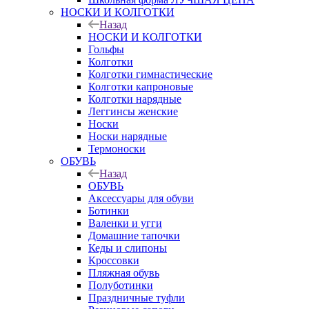
НОСКИ И КОЛГОТКИ
Назад
НОСКИ И КОЛГОТКИ
Гольфы
Колготки
Колготки гимнастические
Колготки капроновые
Колготки нарядные
Леггинсы женские
Носки
Носки нарядные
Термоноски
ОБУВЬ
Назад
ОБУВЬ
Аксессуары для обуви
Ботинки
Валенки и угги
Домашние тапочки
Кеды и слипоны
Кроссовки
Пляжная обувь
Полуботинки
Праздничные туфли