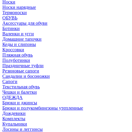
Носки
Носки нарядные
Термоноски
ОБУВЬ
Аксессуары для обуви
Ботинки
Валенки и угги
Домашние тапочки
Кеды и слипоны
Кроссовки
Пляжная обувь
Полуботинки
Праздничные туфли
Резиновые сапоги
Сандалии и босоножки
Сапоги
Текстильная обувь
Чешки и балетки
ОДЕЖДА
Брюки и джинсы
Брюки и полукомбинезоны утепленные
Дождевики
Комплекты
Купальники
Лосины и леггинсы