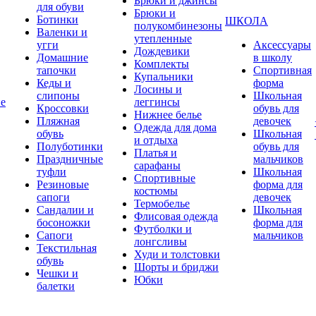
Брюки и джинсы
для обуви
Брюки и
Ботинки
ШКОЛА
полукомбинезоны
Валенки и
утепленные
угги
Аксессуары
Дождевики
Домашние
в школу
Комплекты
тапочки
Спортивная
Купальники
Кеды и
форма
Лосины и
слипоны
Школьная
ие
леггинсы
Кроссовки
обувь для
Нижнее белье
Пляжная
девочек
Одежда для дома
обувь
Школьная
и отдыха
Полуботинки
обувь для
Платья и
Праздничные
мальчиков
сарафаны
туфли
Школьная
Спортивные
Резиновые
форма для
костюмы
сапоги
девочек
Термобелье
Сандалии и
Школьная
Флисовая одежда
босоножки
форма для
Футболки и
Сапоги
мальчиков
лонгсливы
Текстильная
Худи и толстовки
обувь
Шорты и бриджи
Чешки и
Юбки
балетки