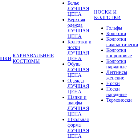
Белье
ЛУЧШАЯ
НОСКИ И
ЦЕНА
КОЛГОТКИ
Верхняя
одежда
Гольфы
ЛУЧШАЯ
Колготки
ЦЕНА
Колготки
Колготки и
гимнастическ
носки
Колготки
ЛУЧШАЯ
КАРНАВАЛЬНЫЕ
капроновые
УШКИ
ЦЕНА
КОСТЮМЫ
Колготки
Обувь
нарядные
ЛУЧШАЯ
Леггинсы
ЦЕНА
женские
Одежда
Носки
ЛУЧШАЯ
Носки
ЦЕНА
нарядные
Шапки и
Термоноски
шарфы
ЛУЧШАЯ
ЦЕНА
Школьная
форма
ЛУЧШАЯ
ЦЕНА