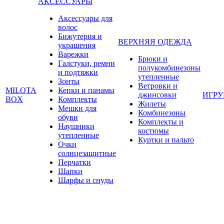
АКСЕССУАРЫ
Аксессуары для
волос
Бижутерия и
ВЕРХНЯЯ ОДЕЖДА
украшения
Варежки
Брюки и
Галстуки, ремни
полукомбинезоны
и подтяжки
утепленные
Зонты
Ветровки и
MILOTA
Кепки и панамы
джинсовки
ИГР
BOX
Комплекты
Жилеты
Мешки для
Комбинезоны
обуви
Комплекты и
Наушники
костюмы
утепленные
Куртки и пальто
Очки
солнцезащитные
Перчатки
Шапки
Шарфы и снуды