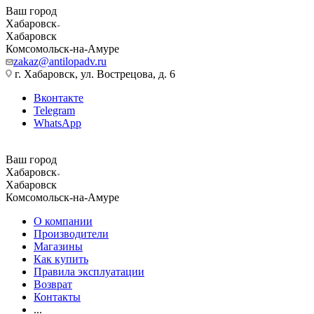
Ваш город
Хабаровск
Хабаровск
Комсомольск-на-Амуре
zakaz@antilopadv.ru
г. Хабаровск, ул. Вострецова, д. 6
Вконтакте
Telegram
WhatsApp
Ваш город
Хабаровск
Хабаровск
Комсомольск-на-Амуре
О компании
Производители
Магазины
Как купить
Правила эксплуатации
Возврат
Контакты
...