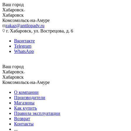
Ваш город
Хабаровск
Хабаровск
Комсомольск-на-Амуре
zakaz@antilopadv.ru
г. Хабаровск, ул. Вострецова, д. 6
Вконтакте
Telegram
WhatsApp
Ваш город
Хабаровск
Хабаровск
Комсомольск-на-Амуре
О компании
Производители
Магазины
Как купить
Правила эксплуатации
Возврат
Контакты
...