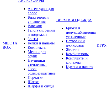
АКСЕССУАРЫ
Аксессуары для
волос
Бижутерия и
ВЕРХНЯЯ ОДЕЖДА
украшения
Варежки
Брюки и
Галстуки, ремни
полукомбинезоны
и подтяжки
утепленные
Зонты
Ветровки и
MILOTA
Кепки и панамы
джинсовки
ИГР
BOX
Комплекты
Жилеты
Мешки для
Комбинезоны
обуви
Комплекты и
Наушники
костюмы
утепленные
Куртки и пальто
Очки
солнцезащитные
Перчатки
Шапки
Шарфы и снуды