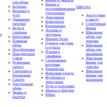
Брюки и джинсы
для обуви
Брюки и
Ботинки
ШКОЛА
полукомбинезоны
Валенки и
утепленные
угги
Аксессуары
Дождевики
Домашние
в школу
Комплекты
тапочки
Спортивная
Купальники
Кеды и
форма
Лосины и
слипоны
Школьная
ие
леггинсы
Кроссовки
обувь для
Нижнее белье
Пляжная
девочек
Одежда для дома
обувь
Школьная
и отдыха
Полуботинки
обувь для
Платья и
Праздничные
мальчиков
сарафаны
туфли
Школьная
Спортивные
Резиновые
форма для
костюмы
сапоги
девочек
Термобелье
Сандалии и
Школьная
Флисовая одежда
босоножки
форма для
Футболки и
Сапоги
мальчиков
лонгсливы
Текстильная
Худи и толстовки
обувь
Шорты и бриджи
Чешки и
Юбки
балетки