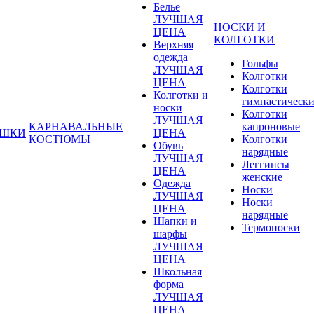
Белье
ЛУЧШАЯ
НОСКИ И
ЦЕНА
КОЛГОТКИ
Верхняя
одежда
Гольфы
ЛУЧШАЯ
Колготки
ЦЕНА
Колготки
Колготки и
гимнастическ
носки
Колготки
ЛУЧШАЯ
КАРНАВАЛЬНЫЕ
капроновые
УШКИ
ЦЕНА
КОСТЮМЫ
Колготки
Обувь
нарядные
ЛУЧШАЯ
Леггинсы
ЦЕНА
женские
Одежда
Носки
ЛУЧШАЯ
Носки
ЦЕНА
нарядные
Шапки и
Термоноски
шарфы
ЛУЧШАЯ
ЦЕНА
Школьная
форма
ЛУЧШАЯ
ЦЕНА