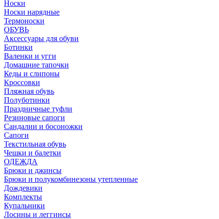
Носки
Носки нарядные
Термоноски
ОБУВЬ
Аксессуары для обуви
Ботинки
Валенки и угги
Домашние тапочки
Кеды и слипоны
Кроссовки
Пляжная обувь
Полуботинки
Праздничные туфли
Резиновые сапоги
Сандалии и босоножки
Сапоги
Текстильная обувь
Чешки и балетки
ОДЕЖДА
Брюки и джинсы
Брюки и полукомбинезоны утепленные
Дождевики
Комплекты
Купальники
Лосины и леггинсы