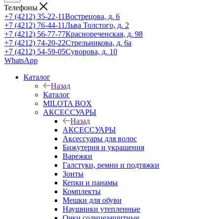
Телефоны
+7 (4212) 35-22-11
Вострецова, д. 6
+7 (4212) 76-44-11
Льва Толстого, д. 2
+7 (4212) 56-77-77
Краснореченская, д. 98
+7 (4212) 74-20-22
Стрельникова, д. 6а
+7 (4212) 54-59-05
Суворова, д. 10
WhatsApp
Каталог
Назад
Каталог
MILOTA BOX
АКСЕССУАРЫ
Назад
АКСЕССУАРЫ
Аксессуары для волос
Бижутерия и украшения
Варежки
Галстуки, ремни и подтяжки
Зонты
Кепки и панамы
Комплекты
Мешки для обуви
Наушники утепленные
Очки солнцезащитные