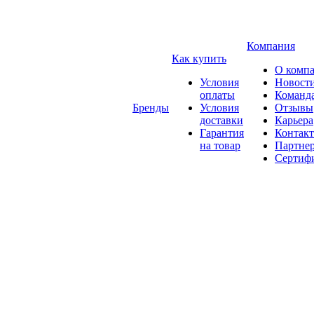
Компания
Как купить
О комп
Условия
Новост
оплаты
Команд
Бренды
Условия
Отзывы
доставки
Карьера
Гарантия
Контак
на товар
Партне
Сертиф