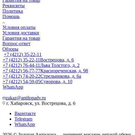
Гарантия на товар
Реквизиты
Политика
Помощь
Условия оплаты
Условия доставки
Гарантия на товар
Вопрос-ответ
Обзоры
+7 (4212) 35-22-11
+7 (4212) 35-22-11
Вострецова, д. 6
+7 (4212) 76-44-11
Льва Толстого, д. 2
+7 (4212) 56-77-77
Краснореченская, д. 98
+7 (4212) 74-20-22
Стрельникова, д. 6а
+7 (4212) 54-59-05
Суворова, д. 10
WhatsApp
zakaz@antilopadv.ru
г. Хабаровск, ул. Вострецова, д. 6
Вконтакте
Telegram
WhatsApp
2026 © Золотая Антилопа — интернет-магазин детской обуви