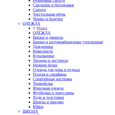
Резиновые сапоги
Сандалии и босоножки
Сапоги
Текстильная обувь
Чешки и балетки
ОДЕЖДА
Назад
ОДЕЖДА
Брюки и джинсы
Брюки и полукомбинезоны утепленные
Дождевики
Комплекты
Купальники
Лосины и леггинсы
Нижнее белье
Одежда для дома и отдыха
Платья и сарафаны
Спортивные костюмы
Термобелье
Флисовая одежда
Футболки и лонгсливы
Худи и толстовки
Шорты и бриджи
Юбки
ШКОЛА