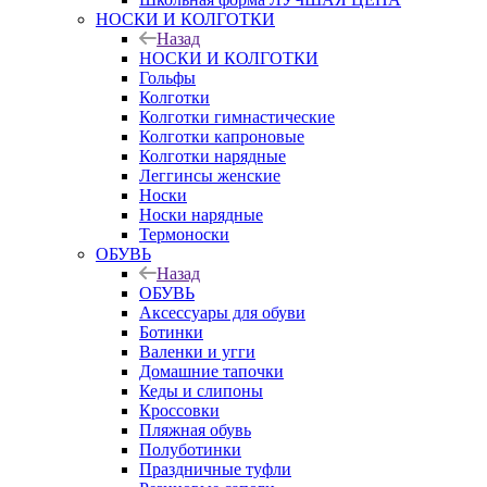
НОСКИ И КОЛГОТКИ
Назад
НОСКИ И КОЛГОТКИ
Гольфы
Колготки
Колготки гимнастические
Колготки капроновые
Колготки нарядные
Леггинсы женские
Носки
Носки нарядные
Термоноски
ОБУВЬ
Назад
ОБУВЬ
Аксессуары для обуви
Ботинки
Валенки и угги
Домашние тапочки
Кеды и слипоны
Кроссовки
Пляжная обувь
Полуботинки
Праздничные туфли