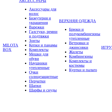
АКСЕССУАРЫ
Аксессуары для
волос
Бижутерия и
ВЕРХНЯЯ ОДЕЖДА
украшения
Варежки
Брюки и
Галстуки, ремни
полукомбинезоны
и подтяжки
утепленные
Зонты
Ветровки и
MILOTA
Кепки и панамы
джинсовки
ИГР
BOX
Комплекты
Жилеты
Мешки для
Комбинезоны
обуви
Комплекты и
Наушники
костюмы
утепленные
Куртки и пальто
Очки
солнцезащитные
Перчатки
Шапки
Шарфы и снуды