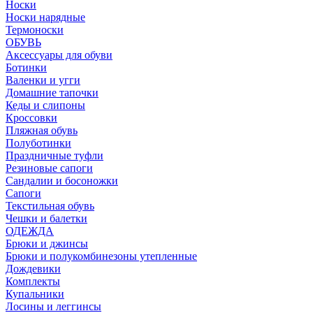
Носки
Носки нарядные
Термоноски
ОБУВЬ
Аксессуары для обуви
Ботинки
Валенки и угги
Домашние тапочки
Кеды и слипоны
Кроссовки
Пляжная обувь
Полуботинки
Праздничные туфли
Резиновые сапоги
Сандалии и босоножки
Сапоги
Текстильная обувь
Чешки и балетки
ОДЕЖДА
Брюки и джинсы
Брюки и полукомбинезоны утепленные
Дождевики
Комплекты
Купальники
Лосины и леггинсы