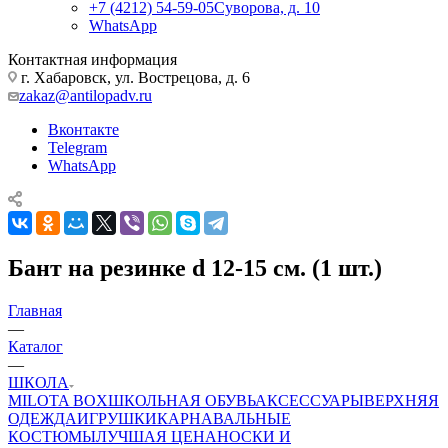
+7 (4212) 54-59-05
Суворова, д. 10
WhatsApp
Контактная информация
г. Хабаровск, ул. Вострецова, д. 6
zakaz@antilopadv.ru
Вконтакте
Telegram
WhatsApp
Бант на резинке d 12-15 см. (1 шт.)
Главная
—
Каталог
—
ШКОЛА
MILOTA BOX
ШКОЛЬНАЯ ОБУВЬ
АКСЕССУАРЫ
ВЕРХНЯЯ
ОДЕЖДА
ИГРУШКИ
КАРНАВАЛЬНЫЕ
КОСТЮМЫ
ЛУЧШАЯ ЦЕНА
НОСКИ И