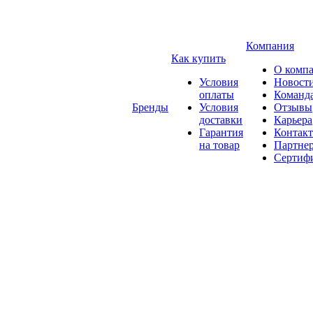
Компания
Как купить
О комп
Условия
Новост
оплаты
Команд
Бренды
Условия
Отзывы
доставки
Карьера
Гарантия
Контак
на товар
Партне
Сертиф