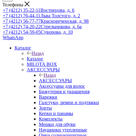
Телефоны
+7 (4212) 35-22-11
Вострецова, д. 6
+7 (4212) 76-44-11
Льва Толстого, д. 2
+7 (4212) 56-77-77
Краснореченская, д. 98
+7 (4212) 74-20-22
Стрельникова, д. 6а
+7 (4212) 54-59-05
Суворова, д. 10
WhatsApp
Каталог
Назад
Каталог
MILOTA BOX
АКСЕССУАРЫ
Назад
АКСЕССУАРЫ
Аксессуары для волос
Бижутерия и украшения
Варежки
Галстуки, ремни и подтяжки
Зонты
Кепки и панамы
Комплекты
Мешки для обуви
Наушники утепленные
Очки солнцезащитные