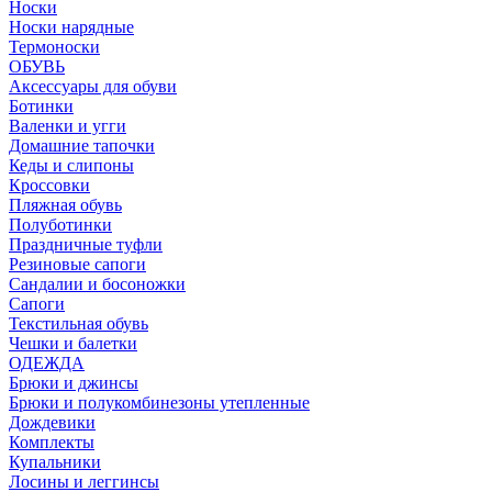
Носки
Носки нарядные
Термоноски
ОБУВЬ
Аксессуары для обуви
Ботинки
Валенки и угги
Домашние тапочки
Кеды и слипоны
Кроссовки
Пляжная обувь
Полуботинки
Праздничные туфли
Резиновые сапоги
Сандалии и босоножки
Сапоги
Текстильная обувь
Чешки и балетки
ОДЕЖДА
Брюки и джинсы
Брюки и полукомбинезоны утепленные
Дождевики
Комплекты
Купальники
Лосины и леггинсы