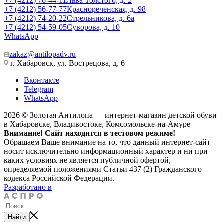
+7 (4212) 76-44-11
Льва Толстого, д. 2
+7 (4212) 56-77-77
Краснореченская, д. 98
+7 (4212) 74-20-22
Стрельникова, д. 6а
+7 (4212) 54-59-05
Суворова, д. 10
WhatsApp
zakaz@antilopadv.ru
г. Хабаровск, ул. Вострецова, д. 6
Вконтакте
Telegram
WhatsApp
2026 © Золотая Антилопа — интернет-магазин детской обуви
в Хабаровске, Владивостоке, Комсомольске-на-Амуре
Внимание! Сайт находится в тестовом режиме!
Обращаем Ваше внимание на то, что данный интернет-сайт
носит исключительно информационный характер и ни при
каких условиях не является публичной офертой,
определяемой положениями Статьи 437 (2) Гражданского
кодекса Российской Федерации.
Разработано в
Найти