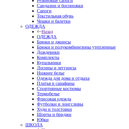
Резиновые сапоги
Сандалии и босоножки
Сапоги
Текстильная обувь
Чешки и балетки
ОДЕЖДА
Назад
ОДЕЖДА
Брюки и джинсы
Брюки и полукомбинезоны утепленные
Дождевики
Комплекты
Купальники
Лосины и леггинсы
Нижнее белье
Одежда для дома и отдыха
Платья и сарафаны
Спортивные костюмы
Термобелье
Флисовая одежда
Футболки и лонгсливы
Худи и толстовки
Шорты и бриджи
Юбки
ШКОЛА