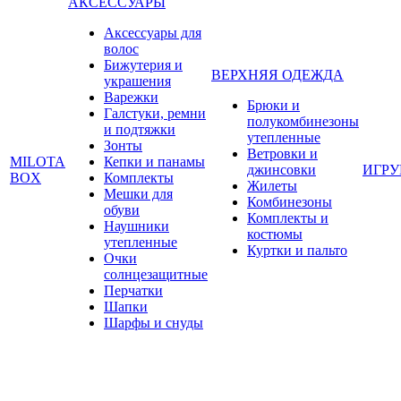
АКСЕССУАРЫ
Аксессуары для
волос
Бижутерия и
ВЕРХНЯЯ ОДЕЖДА
украшения
Варежки
Брюки и
Галстуки, ремни
полукомбинезоны
и подтяжки
утепленные
Зонты
Ветровки и
MILOTA
Кепки и панамы
джинсовки
ИГР
BOX
Комплекты
Жилеты
Мешки для
Комбинезоны
обуви
Комплекты и
Наушники
костюмы
утепленные
Куртки и пальто
Очки
солнцезащитные
Перчатки
Шапки
Шарфы и снуды