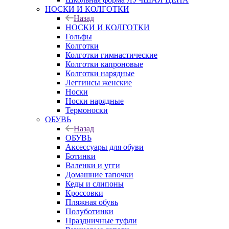
НОСКИ И КОЛГОТКИ
Назад
НОСКИ И КОЛГОТКИ
Гольфы
Колготки
Колготки гимнастические
Колготки капроновые
Колготки нарядные
Леггинсы женские
Носки
Носки нарядные
Термоноски
ОБУВЬ
Назад
ОБУВЬ
Аксессуары для обуви
Ботинки
Валенки и угги
Домашние тапочки
Кеды и слипоны
Кроссовки
Пляжная обувь
Полуботинки
Праздничные туфли