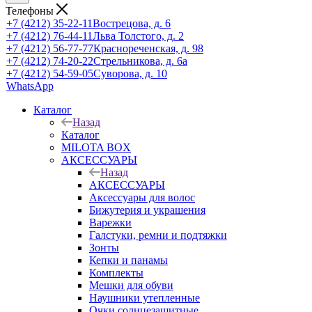
Телефоны
+7 (4212) 35-22-11
Вострецова, д. 6
+7 (4212) 76-44-11
Льва Толстого, д. 2
+7 (4212) 56-77-77
Краснореченская, д. 98
+7 (4212) 74-20-22
Стрельникова, д. 6а
+7 (4212) 54-59-05
Суворова, д. 10
WhatsApp
Каталог
Назад
Каталог
MILOTA BOX
АКСЕССУАРЫ
Назад
АКСЕССУАРЫ
Аксессуары для волос
Бижутерия и украшения
Варежки
Галстуки, ремни и подтяжки
Зонты
Кепки и панамы
Комплекты
Мешки для обуви
Наушники утепленные
Очки солнцезащитные