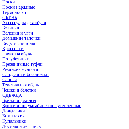
Носки
Носки нарядные
Термоноски
ОБУВЬ
Аксессуары для обуви
Ботинки
Валенки и угги
Домашние тапочки
Кеды и слипоны
Кроссовки
Пляжная обувь
Полуботинки
Праздничные туфли
Резиновые сапоги
Сандалии и босоножки
Сапоги
Текстильная обувь
Чешки и балетки
ОДЕЖДА
Брюки и джинсы
Брюки и полукомбинезоны утепленные
Дождевики
Комплекты
Купальники
Лосины и леггинсы