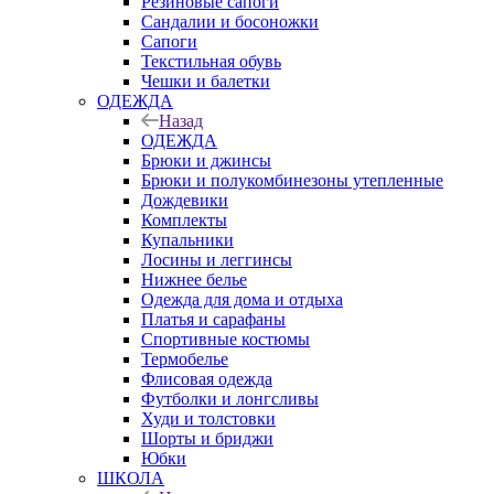
Резиновые сапоги
Сандалии и босоножки
Сапоги
Текстильная обувь
Чешки и балетки
ОДЕЖДА
Назад
ОДЕЖДА
Брюки и джинсы
Брюки и полукомбинезоны утепленные
Дождевики
Комплекты
Купальники
Лосины и леггинсы
Нижнее белье
Одежда для дома и отдыха
Платья и сарафаны
Спортивные костюмы
Термобелье
Флисовая одежда
Футболки и лонгсливы
Худи и толстовки
Шорты и бриджи
Юбки
ШКОЛА