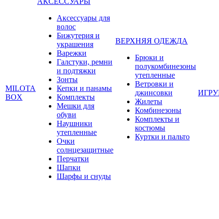
АКСЕССУАРЫ
Аксессуары для
волос
Бижутерия и
ВЕРХНЯЯ ОДЕЖДА
украшения
Варежки
Брюки и
Галстуки, ремни
полукомбинезоны
и подтяжки
утепленные
Зонты
Ветровки и
MILOTA
Кепки и панамы
джинсовки
ИГР
BOX
Комплекты
Жилеты
Мешки для
Комбинезоны
обуви
Комплекты и
Наушники
костюмы
утепленные
Куртки и пальто
Очки
солнцезащитные
Перчатки
Шапки
Шарфы и снуды