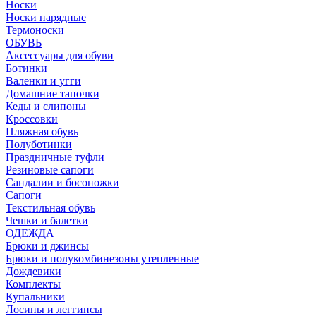
Носки
Носки нарядные
Термоноски
ОБУВЬ
Аксессуары для обуви
Ботинки
Валенки и угги
Домашние тапочки
Кеды и слипоны
Кроссовки
Пляжная обувь
Полуботинки
Праздничные туфли
Резиновые сапоги
Сандалии и босоножки
Сапоги
Текстильная обувь
Чешки и балетки
ОДЕЖДА
Брюки и джинсы
Брюки и полукомбинезоны утепленные
Дождевики
Комплекты
Купальники
Лосины и леггинсы