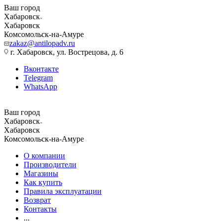
Ваш город
Хабаровск
Хабаровск
Комсомольск-на-Амуре
zakaz@antilopadv.ru
г. Хабаровск, ул. Вострецова, д. 6
Вконтакте
Telegram
WhatsApp
Ваш город
Хабаровск
Хабаровск
Комсомольск-на-Амуре
О компании
Производители
Магазины
Как купить
Правила эксплуатации
Возврат
Контакты
...