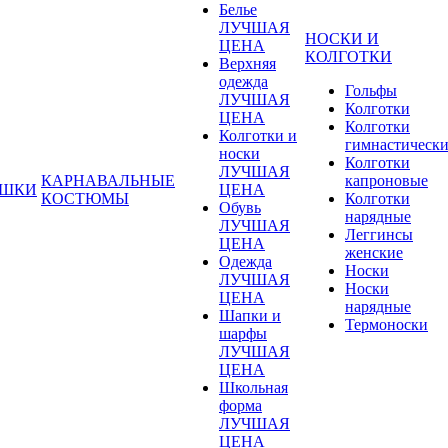
Белье
ЛУЧШАЯ
НОСКИ И
ЦЕНА
КОЛГОТКИ
Верхняя
одежда
Гольфы
ЛУЧШАЯ
Колготки
ЦЕНА
Колготки
Колготки и
гимнастическ
носки
Колготки
ЛУЧШАЯ
КАРНАВАЛЬНЫЕ
капроновые
УШКИ
ЦЕНА
КОСТЮМЫ
Колготки
Обувь
нарядные
ЛУЧШАЯ
Леггинсы
ЦЕНА
женские
Одежда
Носки
ЛУЧШАЯ
Носки
ЦЕНА
нарядные
Шапки и
Термоноски
шарфы
ЛУЧШАЯ
ЦЕНА
Школьная
форма
ЛУЧШАЯ
ЦЕНА