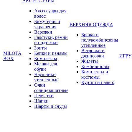
АКСЕССУАРЫ
Аксессуары для
волос
Бижутерия и
ВЕРХНЯЯ ОДЕЖДА
украшения
Варежки
Брюки и
Галстуки, ремни
полукомбинезоны
и подтяжки
утепленные
Зонты
Ветровки и
MILOTA
Кепки и панамы
джинсовки
ИГР
BOX
Комплекты
Жилеты
Мешки для
Комбинезоны
обуви
Комплекты и
Наушники
костюмы
утепленные
Куртки и пальто
Очки
солнцезащитные
Перчатки
Шапки
Шарфы и снуды