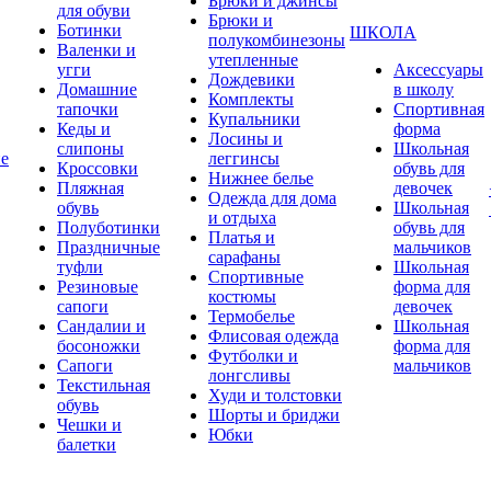
Брюки и джинсы
для обуви
Брюки и
Ботинки
ШКОЛА
полукомбинезоны
Валенки и
утепленные
угги
Аксессуары
Дождевики
Домашние
в школу
Комплекты
тапочки
Спортивная
Купальники
Кеды и
форма
Лосины и
слипоны
Школьная
ие
леггинсы
Кроссовки
обувь для
Нижнее белье
Пляжная
девочек
Одежда для дома
обувь
Школьная
и отдыха
Полуботинки
обувь для
Платья и
Праздничные
мальчиков
сарафаны
туфли
Школьная
Спортивные
Резиновые
форма для
костюмы
сапоги
девочек
Термобелье
Сандалии и
Школьная
Флисовая одежда
босоножки
форма для
Футболки и
Сапоги
мальчиков
лонгсливы
Текстильная
Худи и толстовки
обувь
Шорты и бриджи
Чешки и
Юбки
балетки