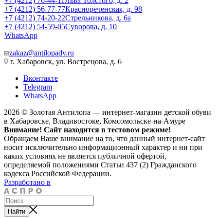
+7 (4212) 76-44-11
Льва Толстого, д. 2
+7 (4212) 56-77-77
Краснореченская, д. 98
+7 (4212) 74-20-22
Стрельникова, д. 6а
+7 (4212) 54-59-05
Суворова, д. 10
WhatsApp
zakaz@antilopadv.ru
г. Хабаровск, ул. Вострецова, д. 6
Вконтакте
Telegram
WhatsApp
2026 © Золотая Антилопа — интернет-магазин детской обуви
в Хабаровске, Владивостоке, Комсомольске-на-Амуре
Внимание! Сайт находится в тестовом режиме!
Обращаем Ваше внимание на то, что данный интернет-сайт
носит исключительно информационный характер и ни при
каких условиях не является публичной офертой,
определяемой положениями Статьи 437 (2) Гражданского
кодекса Российской Федерации.
Разработано в
Найти