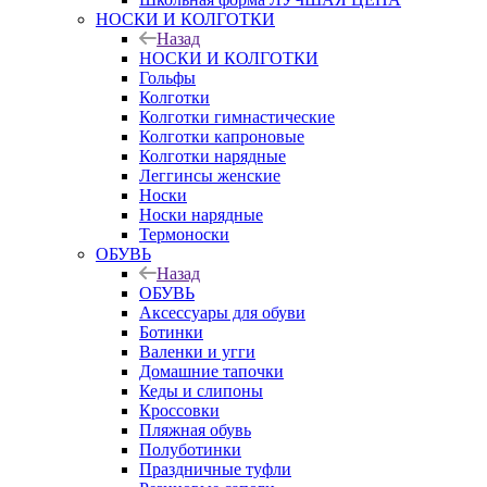
НОСКИ И КОЛГОТКИ
Назад
НОСКИ И КОЛГОТКИ
Гольфы
Колготки
Колготки гимнастические
Колготки капроновые
Колготки нарядные
Леггинсы женские
Носки
Носки нарядные
Термоноски
ОБУВЬ
Назад
ОБУВЬ
Аксессуары для обуви
Ботинки
Валенки и угги
Домашние тапочки
Кеды и слипоны
Кроссовки
Пляжная обувь
Полуботинки
Праздничные туфли