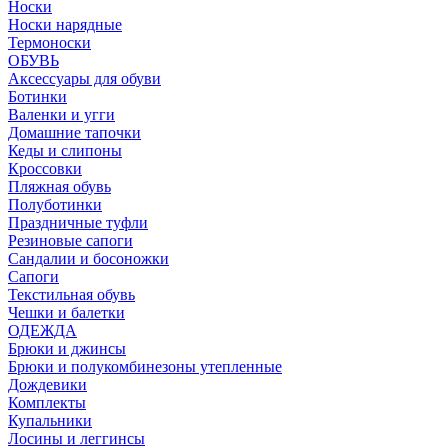
Носки
Носки нарядные
Термоноски
ОБУВЬ
Аксессуары для обуви
Ботинки
Валенки и угги
Домашние тапочки
Кеды и слипоны
Кроссовки
Пляжная обувь
Полуботинки
Праздничные туфли
Резиновые сапоги
Сандалии и босоножки
Сапоги
Текстильная обувь
Чешки и балетки
ОДЕЖДА
Брюки и джинсы
Брюки и полукомбинезоны утепленные
Дождевики
Комплекты
Купальники
Лосины и леггинсы