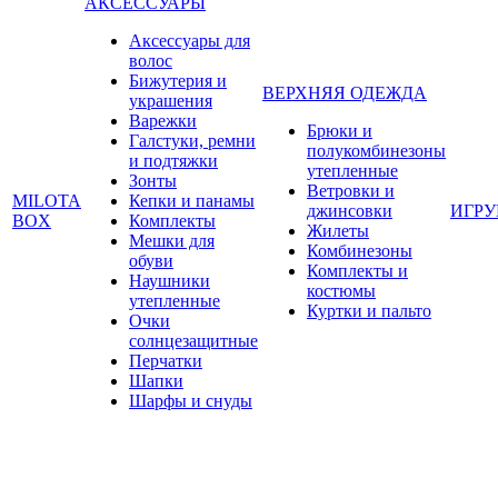
АКСЕССУАРЫ
Аксессуары для
волос
Бижутерия и
ВЕРХНЯЯ ОДЕЖДА
украшения
Варежки
Брюки и
Галстуки, ремни
полукомбинезоны
и подтяжки
утепленные
Зонты
Ветровки и
MILOTA
Кепки и панамы
джинсовки
ИГР
BOX
Комплекты
Жилеты
Мешки для
Комбинезоны
обуви
Комплекты и
Наушники
костюмы
утепленные
Куртки и пальто
Очки
солнцезащитные
Перчатки
Шапки
Шарфы и снуды