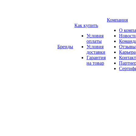
Компания
Как купить
О комп
Условия
Новост
оплаты
Команд
Бренды
Условия
Отзывы
доставки
Карьера
Гарантия
Контак
на товар
Партне
Сертиф