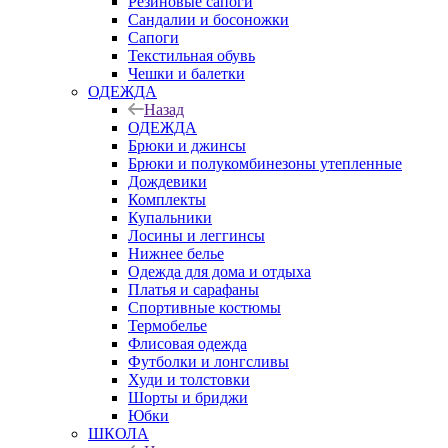
Резиновые сапоги
Сандалии и босоножки
Сапоги
Текстильная обувь
Чешки и балетки
ОДЕЖДА
Назад
ОДЕЖДА
Брюки и джинсы
Брюки и полукомбинезоны утепленные
Дождевики
Комплекты
Купальники
Лосины и леггинсы
Нижнее белье
Одежда для дома и отдыха
Платья и сарафаны
Спортивные костюмы
Термобелье
Флисовая одежда
Футболки и лонгсливы
Худи и толстовки
Шорты и бриджи
Юбки
ШКОЛА