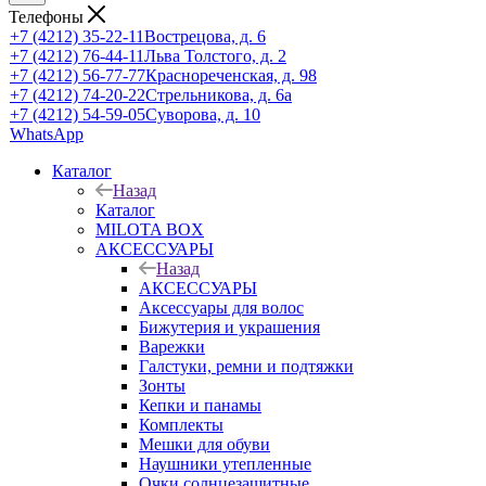
Телефоны
+7 (4212) 35-22-11
Вострецова, д. 6
+7 (4212) 76-44-11
Льва Толстого, д. 2
+7 (4212) 56-77-77
Краснореченская, д. 98
+7 (4212) 74-20-22
Стрельникова, д. 6а
+7 (4212) 54-59-05
Суворова, д. 10
WhatsApp
Каталог
Назад
Каталог
MILOTA BOX
АКСЕССУАРЫ
Назад
АКСЕССУАРЫ
Аксессуары для волос
Бижутерия и украшения
Варежки
Галстуки, ремни и подтяжки
Зонты
Кепки и панамы
Комплекты
Мешки для обуви
Наушники утепленные
Очки солнцезащитные