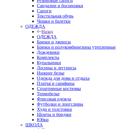
Резиновые сапоги
Сандалии и босоножки
Сапоги
Текстильная обувь
Чешки и балетки
ОДЕЖДА
Назад
ОДЕЖДА
Брюки и джинсы
Брюки и полукомбинезоны утепленные
Дождевики
Комплекты
Купальники
Лосины и леггинсы
Нижнее белье
Одежда для дома и отдыха
Платья и сарафаны
Спортивные костюмы
Термобелье
Флисовая одежда
Футболки и лонгсливы
Худи и толстовки
Шорты и бриджи
Юбки
ШКОЛА