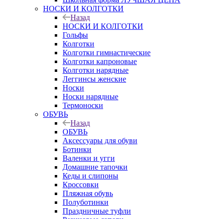
НОСКИ И КОЛГОТКИ
Назад
НОСКИ И КОЛГОТКИ
Гольфы
Колготки
Колготки гимнастические
Колготки капроновые
Колготки нарядные
Леггинсы женские
Носки
Носки нарядные
Термоноски
ОБУВЬ
Назад
ОБУВЬ
Аксессуары для обуви
Ботинки
Валенки и угги
Домашние тапочки
Кеды и слипоны
Кроссовки
Пляжная обувь
Полуботинки
Праздничные туфли