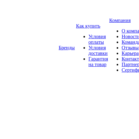
Компания
Как купить
О комп
Условия
Новост
оплаты
Команд
Бренды
Условия
Отзывы
доставки
Карьера
Гарантия
Контак
на товар
Партне
Сертиф