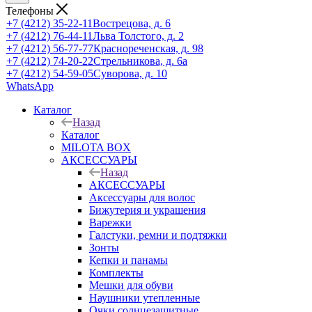
Телефоны
+7 (4212) 35-22-11
Вострецова, д. 6
+7 (4212) 76-44-11
Льва Толстого, д. 2
+7 (4212) 56-77-77
Краснореченская, д. 98
+7 (4212) 74-20-22
Стрельникова, д. 6а
+7 (4212) 54-59-05
Суворова, д. 10
WhatsApp
Каталог
Назад
Каталог
MILOTA BOX
АКСЕССУАРЫ
Назад
АКСЕССУАРЫ
Аксессуары для волос
Бижутерия и украшения
Варежки
Галстуки, ремни и подтяжки
Зонты
Кепки и панамы
Комплекты
Мешки для обуви
Наушники утепленные
Очки солнцезащитные