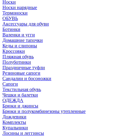
Носки
Носки нарядные
Термоноски
ОБУВЬ
Аксессуары для обуви
Ботинки
Валенки и угги
Домашние тапочки
Кеды и слипоны
Кроссовки
Пляжная обувь
Полуботинки
Праздничные туфли
Резиновые сапоги
Сандалии и босоножки
Сапоги
Текстильная обувь
Чешки и балетки
ОДЕЖДА
Брюки и джинсы
Брюки и полукомбинезоны утепленные
Дождевики
Комплекты
Купальники
Лосины и леггинсы