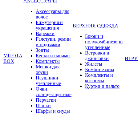
АКСЕССУАРЫ
Аксессуары для
волос
Бижутерия и
ВЕРХНЯЯ ОДЕЖДА
украшения
Варежки
Брюки и
Галстуки, ремни
полукомбинезоны
и подтяжки
утепленные
Зонты
Ветровки и
MILOTA
Кепки и панамы
джинсовки
ИГР
BOX
Комплекты
Жилеты
Мешки для
Комбинезоны
обуви
Комплекты и
Наушники
костюмы
утепленные
Куртки и пальто
Очки
солнцезащитные
Перчатки
Шапки
Шарфы и снуды