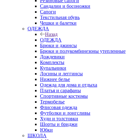
Резиновые сапоги
Сандалии и босоножки
Сапоги
Текстильная обувь
Чешки и балетки
ОДЕЖДА
Назад
ОДЕЖДА
Брюки и джинсы
Брюки и полукомбинезоны утепленные
Дождевики
Комплекты
Купальники
Лосины и леггинсы
Нижнее белье
Одежда для дома и отдыха
Платья и сарафаны
Спортивные костюмы
Термобелье
Флисовая одежда
Футболки и лонгсливы
Худи и толстовки
Шорты и бриджи
Юбки
ШКОЛА