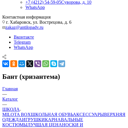
+7 (4212) 54-59-05
Суворова, д. 10
WhatsApp
Контактная информация
г. Хабаровск, ул. Вострецова, д. 6
zakaz@antilopadv.ru
Вконтакте
Telegram
WhatsApp
Бант (хризантема)
Главная
—
Каталог
—
ШКОЛА
MILOTA BOX
ШКОЛЬНАЯ ОБУВЬ
АКСЕССУАРЫ
ВЕРХНЯЯ
ОДЕЖДА
ИГРУШКИ
КАРНАВАЛЬНЫЕ
КОСТЮМЫ
ЛУЧШАЯ ЦЕНА
НОСКИ И