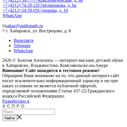
+7 (4212) 56-77-77
Краснореченская, д. 98
+7 (4212) 74-20-22
Стрельникова, д. 6а
+7 (4212) 54-59-05
Суворова, д. 10
WhatsApp
zakaz@antilopadv.ru
г. Хабаровск, ул. Вострецова, д. 6
Вконтакте
Telegram
WhatsApp
2026 © Золотая Антилопа — интернет-магазин детской обуви
в Хабаровске, Владивостоке, Комсомольске-на-Амуре
Внимание! Сайт находится в тестовом режиме!
Обращаем Ваше внимание на то, что данный интернет-сайт
носит исключительно информационный характер и ни при
каких условиях не является публичной офертой,
определяемой положениями Статьи 437 (2) Гражданского
кодекса Российской Федерации.
Разработано в
Найти