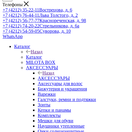
Телефоны
+7 (4212) 35-22-11
Вострецова, д. 6
+7 (4212) 76-44-11
Льва Толстого, д. 2
+7 (4212) 56-77-77
Краснореченская, д. 98
+7 (4212) 74-20-22
Стрельникова, д. 6а
+7 (4212) 54-59-05
Суворова, д. 10
WhatsApp
Каталог
Назад
Каталог
MILOTA BOX
АКСЕССУАРЫ
Назад
АКСЕССУАРЫ
Аксессуары для волос
Бижутерия и украшения
Варежки
Галстуки, ремни и подтяжки
Зонты
Кепки и панамы
Комплекты
Мешки для обуви
Наушники утепленные
Очки солнцезащитные