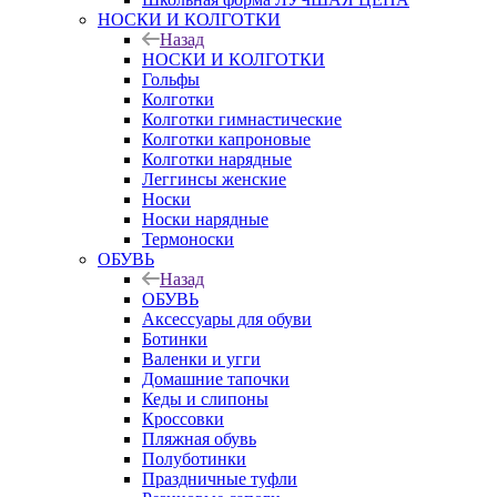
НОСКИ И КОЛГОТКИ
Назад
НОСКИ И КОЛГОТКИ
Гольфы
Колготки
Колготки гимнастические
Колготки капроновые
Колготки нарядные
Леггинсы женские
Носки
Носки нарядные
Термоноски
ОБУВЬ
Назад
ОБУВЬ
Аксессуары для обуви
Ботинки
Валенки и угги
Домашние тапочки
Кеды и слипоны
Кроссовки
Пляжная обувь
Полуботинки
Праздничные туфли