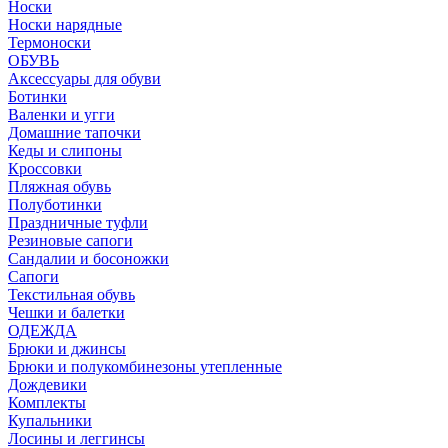
Носки
Носки нарядные
Термоноски
ОБУВЬ
Аксессуары для обуви
Ботинки
Валенки и угги
Домашние тапочки
Кеды и слипоны
Кроссовки
Пляжная обувь
Полуботинки
Праздничные туфли
Резиновые сапоги
Сандалии и босоножки
Сапоги
Текстильная обувь
Чешки и балетки
ОДЕЖДА
Брюки и джинсы
Брюки и полукомбинезоны утепленные
Дождевики
Комплекты
Купальники
Лосины и леггинсы