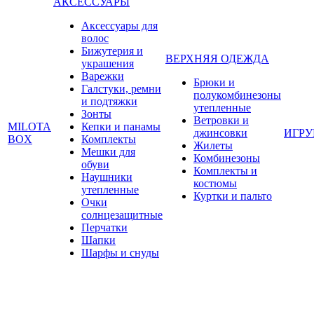
АКСЕССУАРЫ
Аксессуары для
волос
Бижутерия и
ВЕРХНЯЯ ОДЕЖДА
украшения
Варежки
Брюки и
Галстуки, ремни
полукомбинезоны
и подтяжки
утепленные
Зонты
Ветровки и
MILOTA
Кепки и панамы
джинсовки
ИГР
BOX
Комплекты
Жилеты
Мешки для
Комбинезоны
обуви
Комплекты и
Наушники
костюмы
утепленные
Куртки и пальто
Очки
солнцезащитные
Перчатки
Шапки
Шарфы и снуды