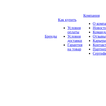
Компания
Как купить
О комп
Условия
Новост
оплаты
Команд
Бренды
Условия
Отзывы
доставки
Карьера
Гарантия
Контак
на товар
Партне
Сертиф