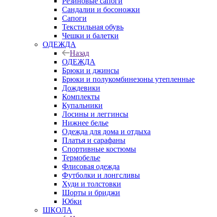
Резиновые сапоги
Сандалии и босоножки
Сапоги
Текстильная обувь
Чешки и балетки
ОДЕЖДА
Назад
ОДЕЖДА
Брюки и джинсы
Брюки и полукомбинезоны утепленные
Дождевики
Комплекты
Купальники
Лосины и леггинсы
Нижнее белье
Одежда для дома и отдыха
Платья и сарафаны
Спортивные костюмы
Термобелье
Флисовая одежда
Футболки и лонгсливы
Худи и толстовки
Шорты и бриджи
Юбки
ШКОЛА