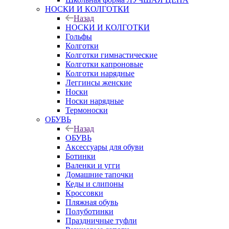
НОСКИ И КОЛГОТКИ
Назад
НОСКИ И КОЛГОТКИ
Гольфы
Колготки
Колготки гимнастические
Колготки капроновые
Колготки нарядные
Леггинсы женские
Носки
Носки нарядные
Термоноски
ОБУВЬ
Назад
ОБУВЬ
Аксессуары для обуви
Ботинки
Валенки и угги
Домашние тапочки
Кеды и слипоны
Кроссовки
Пляжная обувь
Полуботинки
Праздничные туфли