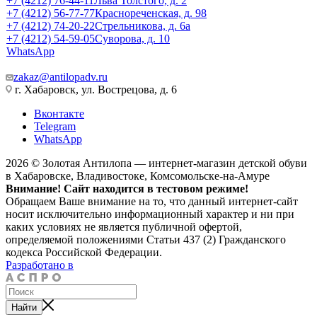
+7 (4212) 76-44-11
Льва Толстого, д. 2
+7 (4212) 56-77-77
Краснореченская, д. 98
+7 (4212) 74-20-22
Стрельникова, д. 6а
+7 (4212) 54-59-05
Суворова, д. 10
WhatsApp
zakaz@antilopadv.ru
г. Хабаровск, ул. Вострецова, д. 6
Вконтакте
Telegram
WhatsApp
2026 © Золотая Антилопа — интернет-магазин детской обуви
в Хабаровске, Владивостоке, Комсомольске-на-Амуре
Внимание! Сайт находится в тестовом режиме!
Обращаем Ваше внимание на то, что данный интернет-сайт
носит исключительно информационный характер и ни при
каких условиях не является публичной офертой,
определяемой положениями Статьи 437 (2) Гражданского
кодекса Российской Федерации.
Разработано в
Найти