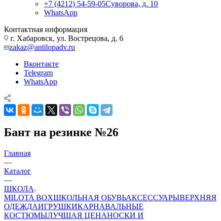
+7 (4212) 54-59-05
Суворова, д. 10
WhatsApp
Контактная информация
г. Хабаровск, ул. Вострецова, д. 6
zakaz@antilopadv.ru
Вконтакте
Telegram
WhatsApp
Бант на резинке №26
Главная
—
Каталог
—
ШКОЛА
MILOTA BOX
ШКОЛЬНАЯ ОБУВЬ
АКСЕССУАРЫ
ВЕРХНЯЯ
ОДЕЖДА
ИГРУШКИ
КАРНАВАЛЬНЫЕ
КОСТЮМЫ
ЛУЧШАЯ ЦЕНА
НОСКИ И