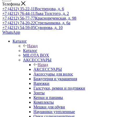
Телефоны
+7 (4212) 35-22-11
Вострецова, д. 6
+7 (4212) 76-44-11
Льва Толстого, д. 2
+7 (4212) 56-77-77
Краснореченская, д. 98
+7 (4212) 74-20-22
Стрельникова, д. 6а
+7 (4212) 54-59-05
Суворова, д. 10
WhatsApp
Каталог
Назад
Каталог
MILOTA BOX
АКСЕССУАРЫ
Назад
АКСЕССУАРЫ
Аксессуары для волос
Бижутерия и украшения
Варежки
Галстуки, ремни и подтяжки
Зонты
Кепки и панамы
Комплекты
Мешки для обуви
Наушники утепленные
Очки солнцезащитные