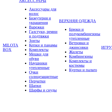
АКСЕССУАРЫ
Аксессуары для
волос
Бижутерия и
ВЕРХНЯЯ ОДЕЖДА
украшения
Варежки
Брюки и
Галстуки, ремни
полукомбинезоны
и подтяжки
утепленные
Зонты
Ветровки и
MILOTA
Кепки и панамы
джинсовки
ИГР
BOX
Комплекты
Жилеты
Мешки для
Комбинезоны
обуви
Комплекты и
Наушники
костюмы
утепленные
Куртки и пальто
Очки
солнцезащитные
Перчатки
Шапки
Шарфы и снуды