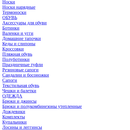
Носки
Носки нарядные
Термоноски
ОБУВЬ
Аксессуары для обуви
Ботинки
Валенки и угги
Домашние тапочки
Кеды и слипоны
Кроссовки
Пляжная обувь
Полуботинки
Праздничные туфли
Резиновые сапоги
Сандалии и босоножки
Сапоги
Текстильная обувь
Чешки и балетки
ОДЕЖДА
Брюки и джинсы
Брюки и полукомбинезоны утепленные
Дождевики
Комплекты
Купальники
Лосины и леггинсы