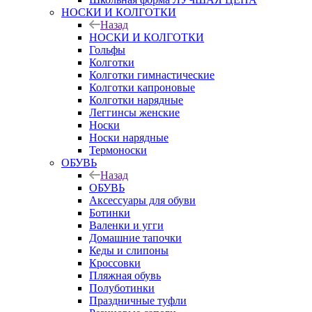
НОСКИ И КОЛГОТКИ
Назад
НОСКИ И КОЛГОТКИ
Гольфы
Колготки
Колготки гимнастические
Колготки капроновые
Колготки нарядные
Леггинсы женские
Носки
Носки нарядные
Термоноски
ОБУВЬ
Назад
ОБУВЬ
Аксессуары для обуви
Ботинки
Валенки и угги
Домашние тапочки
Кеды и слипоны
Кроссовки
Пляжная обувь
Полуботинки
Праздничные туфли