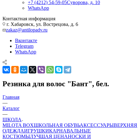
+7 (4212) 54-59-05
Суворова, д. 10
WhatsApp
Контактная информация
г. Хабаровск, ул. Вострецова, д. 6
zakaz@antilopadv.ru
Вконтакте
Telegram
WhatsApp
Резинка для волос "Бант", бел.
Главная
—
Каталог
—
ШКОЛА
MILOTA BOX
ШКОЛЬНАЯ ОБУВЬ
АКСЕССУАРЫ
ВЕРХНЯЯ
ОДЕЖДА
ИГРУШКИ
КАРНАВАЛЬНЫЕ
КОСТЮМЫ
ЛУЧШАЯ ЦЕНА
НОСКИ И