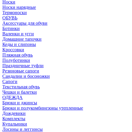
Носки
Носки нарядные
Термоноски
ОБУВЬ
Аксессуары для обуви
Ботинки
Валенки и угги
Домашние тапочки
Кеды и слипоны
Кроссовки
Пляжная обувь
Полуботинки
Праздничные туфли
Резиновые сапоги
Сандалии и босоножки
Сапоги
Текстильная обувь
Чешки и балетки
ОДЕЖДА
Брюки и джинсы
Брюки и полукомбинезоны утепленные
Дождевики
Комплекты
Купальники
Лосины и леггинсы