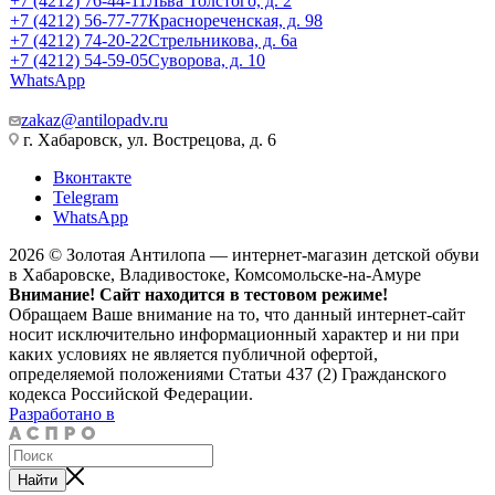
+7 (4212) 76-44-11
Льва Толстого, д. 2
+7 (4212) 56-77-77
Краснореченская, д. 98
+7 (4212) 74-20-22
Стрельникова, д. 6а
+7 (4212) 54-59-05
Суворова, д. 10
WhatsApp
zakaz@antilopadv.ru
г. Хабаровск, ул. Вострецова, д. 6
Вконтакте
Telegram
WhatsApp
2026 © Золотая Антилопа — интернет-магазин детской обуви
в Хабаровске, Владивостоке, Комсомольске-на-Амуре
Внимание! Сайт находится в тестовом режиме!
Обращаем Ваше внимание на то, что данный интернет-сайт
носит исключительно информационный характер и ни при
каких условиях не является публичной офертой,
определяемой положениями Статьи 437 (2) Гражданского
кодекса Российской Федерации.
Разработано в
Найти