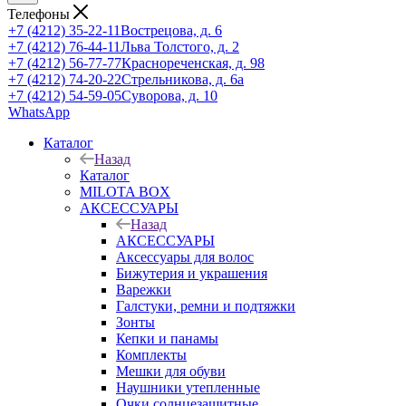
Телефоны
+7 (4212) 35-22-11
Вострецова, д. 6
+7 (4212) 76-44-11
Льва Толстого, д. 2
+7 (4212) 56-77-77
Краснореченская, д. 98
+7 (4212) 74-20-22
Стрельникова, д. 6а
+7 (4212) 54-59-05
Суворова, д. 10
WhatsApp
Каталог
Назад
Каталог
MILOTA BOX
АКСЕССУАРЫ
Назад
АКСЕССУАРЫ
Аксессуары для волос
Бижутерия и украшения
Варежки
Галстуки, ремни и подтяжки
Зонты
Кепки и панамы
Комплекты
Мешки для обуви
Наушники утепленные
Очки солнцезащитные