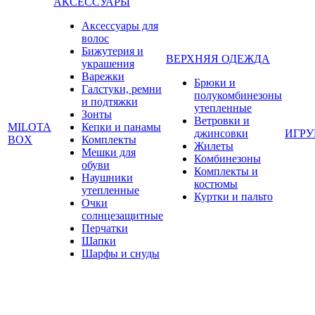
АКСЕССУАРЫ
Аксессуары для
волос
Бижутерия и
ВЕРХНЯЯ ОДЕЖДА
украшения
Варежки
Брюки и
Галстуки, ремни
полукомбинезоны
и подтяжки
утепленные
Зонты
Ветровки и
MILOTA
Кепки и панамы
джинсовки
ИГР
BOX
Комплекты
Жилеты
Мешки для
Комбинезоны
обуви
Комплекты и
Наушники
костюмы
утепленные
Куртки и пальто
Очки
солнцезащитные
Перчатки
Шапки
Шарфы и снуды