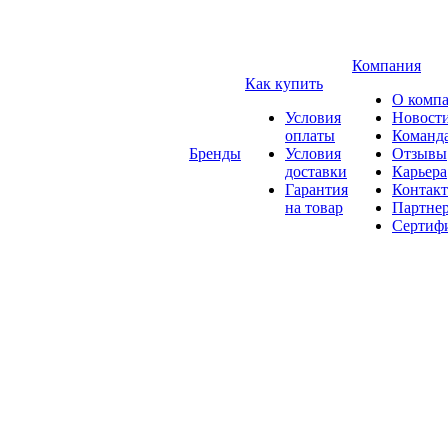
Компания
Как купить
О комп
Условия
Новост
оплаты
Команд
Бренды
Условия
Отзывы
доставки
Карьера
Гарантия
Контак
на товар
Партне
Сертиф