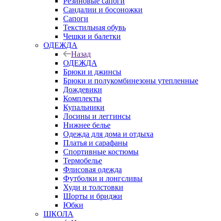
Резиновые сапоги
Сандалии и босоножки
Сапоги
Текстильная обувь
Чешки и балетки
ОДЕЖДА
Назад
ОДЕЖДА
Брюки и джинсы
Брюки и полукомбинезоны утепленные
Дождевики
Комплекты
Купальники
Лосины и леггинсы
Нижнее белье
Одежда для дома и отдыха
Платья и сарафаны
Спортивные костюмы
Термобелье
Флисовая одежда
Футболки и лонгсливы
Худи и толстовки
Шорты и бриджи
Юбки
ШКОЛА