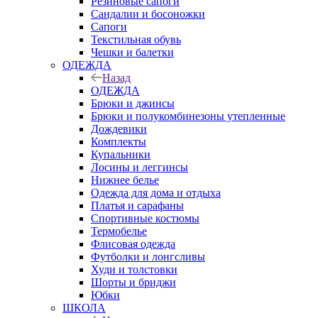
Резиновые сапоги
Сандалии и босоножки
Сапоги
Текстильная обувь
Чешки и балетки
ОДЕЖДА
Назад
ОДЕЖДА
Брюки и джинсы
Брюки и полукомбинезоны утепленные
Дождевики
Комплекты
Купальники
Лосины и леггинсы
Нижнее белье
Одежда для дома и отдыха
Платья и сарафаны
Спортивные костюмы
Термобелье
Флисовая одежда
Футболки и лонгсливы
Худи и толстовки
Шорты и бриджи
Юбки
ШКОЛА