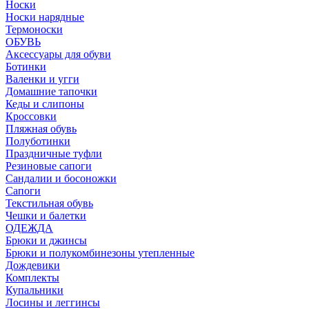
Носки
Носки нарядные
Термоноски
ОБУВЬ
Аксессуары для обуви
Ботинки
Валенки и угги
Домашние тапочки
Кеды и слипоны
Кроссовки
Пляжная обувь
Полуботинки
Праздничные туфли
Резиновые сапоги
Сандалии и босоножки
Сапоги
Текстильная обувь
Чешки и балетки
ОДЕЖДА
Брюки и джинсы
Брюки и полукомбинезоны утепленные
Дождевики
Комплекты
Купальники
Лосины и леггинсы