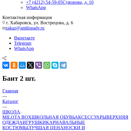
+7 (4212) 54-59-05
Суворова, д. 10
WhatsApp
Контактная информация
г. Хабаровск, ул. Вострецова, д. 6
zakaz@antilopadv.ru
Вконтакте
Telegram
WhatsApp
Бант 2 шт.
Главная
—
Каталог
—
ШКОЛА
MILOTA BOX
ШКОЛЬНАЯ ОБУВЬ
АКСЕССУАРЫ
ВЕРХНЯЯ
ОДЕЖДА
ИГРУШКИ
КАРНАВАЛЬНЫЕ
КОСТЮМЫ
ЛУЧШАЯ ЦЕНА
НОСКИ И