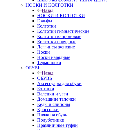
НОСКИ И КОЛГОТКИ
Назад
НОСКИ И КОЛГОТКИ
Гольфы
Колготки
Колготки гимнастические
Колготки капроновые
Колготки нарядные
Леггинсы женские
Носки
Носки нарядные
Термоноски
ОБУВЬ
Назад
ОБУВЬ
Аксессуары для обуви
Ботинки
Валенки и угги
Домашние тапочки
Кеды и слипоны
Кроссовки
Пляжная обувь
Полуботинки
Праздничные туфли