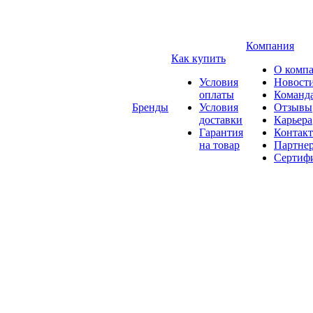
Компания
Как купить
О комп
Условия
Новост
оплаты
Команд
Бренды
Условия
Отзывы
доставки
Карьера
Гарантия
Контак
на товар
Партне
Сертиф