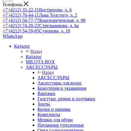
Телефоны
+7 (4212) 35-22-11
Вострецова, д. 6
+7 (4212) 76-44-11
Льва Толстого, д. 2
+7 (4212) 56-77-77
Краснореченская, д. 98
+7 (4212) 74-20-22
Стрельникова, д. 6а
+7 (4212) 54-59-05
Суворова, д. 10
WhatsApp
Каталог
Назад
Каталог
MILOTA BOX
АКСЕССУАРЫ
Назад
АКСЕССУАРЫ
Аксессуары для волос
Бижутерия и украшения
Варежки
Галстуки, ремни и подтяжки
Зонты
Кепки и панамы
Комплекты
Мешки для обуви
Наушники утепленные
Очки солнцезащитные