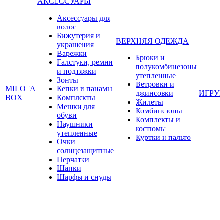
АКСЕССУАРЫ
Аксессуары для
волос
Бижутерия и
ВЕРХНЯЯ ОДЕЖДА
украшения
Варежки
Брюки и
Галстуки, ремни
полукомбинезоны
и подтяжки
утепленные
Зонты
Ветровки и
MILOTA
Кепки и панамы
джинсовки
ИГР
BOX
Комплекты
Жилеты
Мешки для
Комбинезоны
обуви
Комплекты и
Наушники
костюмы
утепленные
Куртки и пальто
Очки
солнцезащитные
Перчатки
Шапки
Шарфы и снуды