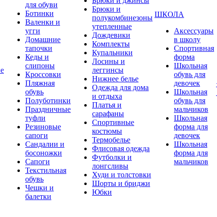
Брюки и джинсы
для обуви
Брюки и
Ботинки
ШКОЛА
полукомбинезоны
Валенки и
утепленные
угги
Аксессуары
Дождевики
Домашние
в школу
Комплекты
тапочки
Спортивная
Купальники
Кеды и
форма
Лосины и
слипоны
Школьная
ие
леггинсы
Кроссовки
обувь для
Нижнее белье
Пляжная
девочек
Одежда для дома
обувь
Школьная
и отдыха
Полуботинки
обувь для
Платья и
Праздничные
мальчиков
сарафаны
туфли
Школьная
Спортивные
Резиновые
форма для
костюмы
сапоги
девочек
Термобелье
Сандалии и
Школьная
Флисовая одежда
босоножки
форма для
Футболки и
Сапоги
мальчиков
лонгсливы
Текстильная
Худи и толстовки
обувь
Шорты и бриджи
Чешки и
Юбки
балетки