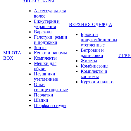
АКСЕССУАРЫ
Аксессуары для
волос
Бижутерия и
ВЕРХНЯЯ ОДЕЖДА
украшения
Варежки
Брюки и
Галстуки, ремни
полукомбинезоны
и подтяжки
утепленные
Зонты
Ветровки и
MILOTA
Кепки и панамы
джинсовки
ИГР
BOX
Комплекты
Жилеты
Мешки для
Комбинезоны
обуви
Комплекты и
Наушники
костюмы
утепленные
Куртки и пальто
Очки
солнцезащитные
Перчатки
Шапки
Шарфы и снуды