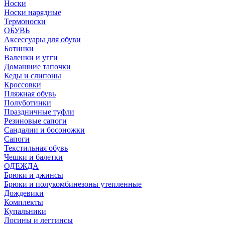
Носки
Носки нарядные
Термоноски
ОБУВЬ
Аксессуары для обуви
Ботинки
Валенки и угги
Домашние тапочки
Кеды и слипоны
Кроссовки
Пляжная обувь
Полуботинки
Праздничные туфли
Резиновые сапоги
Сандалии и босоножки
Сапоги
Текстильная обувь
Чешки и балетки
ОДЕЖДА
Брюки и джинсы
Брюки и полукомбинезоны утепленные
Дождевики
Комплекты
Купальники
Лосины и леггинсы