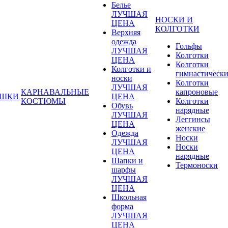
Белье
ЛУЧШАЯ
НОСКИ И
ЦЕНА
КОЛГОТКИ
Верхняя
одежда
Гольфы
ЛУЧШАЯ
Колготки
ЦЕНА
Колготки
Колготки и
гимнастическ
носки
Колготки
ЛУЧШАЯ
КАРНАВАЛЬНЫЕ
капроновые
УШКИ
ЦЕНА
КОСТЮМЫ
Колготки
Обувь
нарядные
ЛУЧШАЯ
Леггинсы
ЦЕНА
женские
Одежда
Носки
ЛУЧШАЯ
Носки
ЦЕНА
нарядные
Шапки и
Термоноски
шарфы
ЛУЧШАЯ
ЦЕНА
Школьная
форма
ЛУЧШАЯ
ЦЕНА