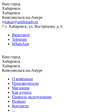
Ваш город
Хабаровск
Хабаровск
Комсомольск-на-Амуре
zakaz@antilopadv.ru
г. Хабаровск, ул. Вострецова, д. 6
Вконтакте
Telegram
WhatsApp
Ваш город
Хабаровск
Хабаровск
Комсомольск-на-Амуре
О компании
Производители
Магазины
Как купить
Правила эксплуатации
Возврат
Контакты
...