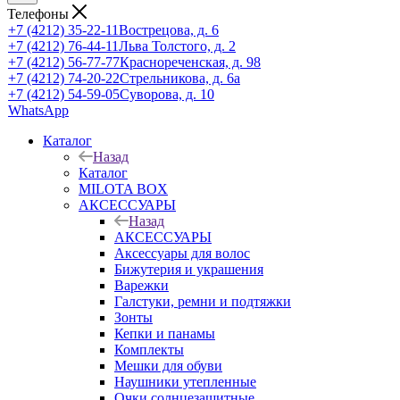
Телефоны
+7 (4212) 35-22-11
Вострецова, д. 6
+7 (4212) 76-44-11
Льва Толстого, д. 2
+7 (4212) 56-77-77
Краснореченская, д. 98
+7 (4212) 74-20-22
Стрельникова, д. 6а
+7 (4212) 54-59-05
Суворова, д. 10
WhatsApp
Каталог
Назад
Каталог
MILOTA BOX
АКСЕССУАРЫ
Назад
АКСЕССУАРЫ
Аксессуары для волос
Бижутерия и украшения
Варежки
Галстуки, ремни и подтяжки
Зонты
Кепки и панамы
Комплекты
Мешки для обуви
Наушники утепленные
Очки солнцезащитные