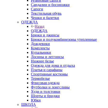
Резиновые сапоги
Сандалии и босоножки
Сапоги
Текстильная обувь
Чешки и балетки
ОДЕЖДА
Назад
ОДЕЖДА
Брюки и джинсы
Брюки и полукомбинезоны утепленные
Дождевики
Комплекты
Купальники
Лосины и леггинсы
Нижнее белье
Одежда для дома и отдыха
Платья и сарафаны
Спортивные костюмы
Термобелье
Флисовая одежда
Футболки и лонгсливы
Худи и толстовки
Шорты и бриджи
Юбки
ШКОЛА