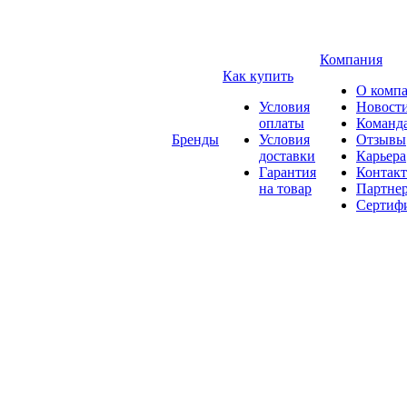
Компания
Как купить
О комп
Условия
Новост
оплаты
Команд
Бренды
Условия
Отзывы
доставки
Карьера
Гарантия
Контак
на товар
Партне
Сертиф