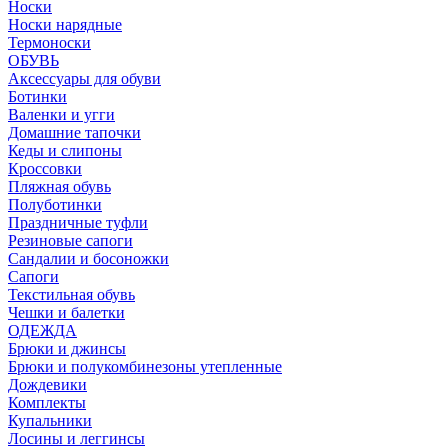
Носки
Носки нарядные
Термоноски
ОБУВЬ
Аксессуары для обуви
Ботинки
Валенки и угги
Домашние тапочки
Кеды и слипоны
Кроссовки
Пляжная обувь
Полуботинки
Праздничные туфли
Резиновые сапоги
Сандалии и босоножки
Сапоги
Текстильная обувь
Чешки и балетки
ОДЕЖДА
Брюки и джинсы
Брюки и полукомбинезоны утепленные
Дождевики
Комплекты
Купальники
Лосины и леггинсы