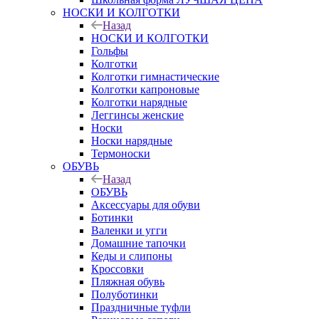
НОСКИ И КОЛГОТКИ
Назад
НОСКИ И КОЛГОТКИ
Гольфы
Колготки
Колготки гимнастические
Колготки капроновые
Колготки нарядные
Леггинсы женские
Носки
Носки нарядные
Термоноски
ОБУВЬ
Назад
ОБУВЬ
Аксессуары для обуви
Ботинки
Валенки и угги
Домашние тапочки
Кеды и слипоны
Кроссовки
Пляжная обувь
Полуботинки
Праздничные туфли