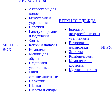
АКСЕССУАРЫ
Аксессуары для
волос
Бижутерия и
ВЕРХНЯЯ ОДЕЖДА
украшения
Варежки
Брюки и
Галстуки, ремни
полукомбинезоны
и подтяжки
утепленные
Зонты
Ветровки и
MILOTA
Кепки и панамы
джинсовки
ИГР
BOX
Комплекты
Жилеты
Мешки для
Комбинезоны
обуви
Комплекты и
Наушники
костюмы
утепленные
Куртки и пальто
Очки
солнцезащитные
Перчатки
Шапки
Шарфы и снуды