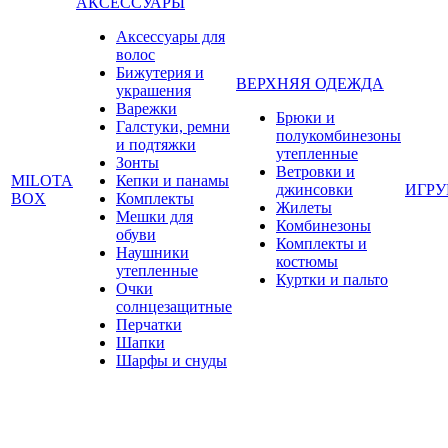
АКСЕССУАРЫ
Аксессуары для
волос
Бижутерия и
ВЕРХНЯЯ ОДЕЖДА
украшения
Варежки
Брюки и
Галстуки, ремни
полукомбинезоны
и подтяжки
утепленные
Зонты
Ветровки и
MILOTA
Кепки и панамы
джинсовки
ИГР
BOX
Комплекты
Жилеты
Мешки для
Комбинезоны
обуви
Комплекты и
Наушники
костюмы
утепленные
Куртки и пальто
Очки
солнцезащитные
Перчатки
Шапки
Шарфы и снуды