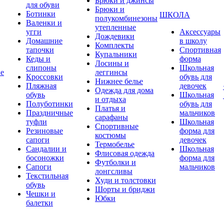
Брюки и джинсы
для обуви
Брюки и
Ботинки
ШКОЛА
полукомбинезоны
Валенки и
утепленные
угги
Аксессуары
Дождевики
Домашние
в школу
Комплекты
тапочки
Спортивная
Купальники
Кеды и
форма
Лосины и
слипоны
Школьная
ие
леггинсы
Кроссовки
обувь для
Нижнее белье
Пляжная
девочек
Одежда для дома
обувь
Школьная
и отдыха
Полуботинки
обувь для
Платья и
Праздничные
мальчиков
сарафаны
туфли
Школьная
Спортивные
Резиновые
форма для
костюмы
сапоги
девочек
Термобелье
Сандалии и
Школьная
Флисовая одежда
босоножки
форма для
Футболки и
Сапоги
мальчиков
лонгсливы
Текстильная
Худи и толстовки
обувь
Шорты и бриджи
Чешки и
Юбки
балетки