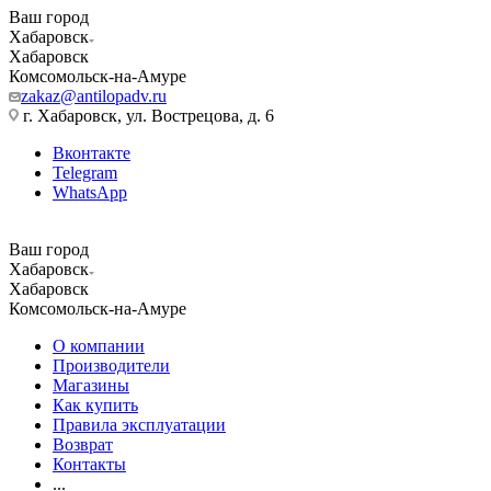
Ваш город
Хабаровск
Хабаровск
Комсомольск-на-Амуре
zakaz@antilopadv.ru
г. Хабаровск, ул. Вострецова, д. 6
Вконтакте
Telegram
WhatsApp
Ваш город
Хабаровск
Хабаровск
Комсомольск-на-Амуре
О компании
Производители
Магазины
Как купить
Правила эксплуатации
Возврат
Контакты
...