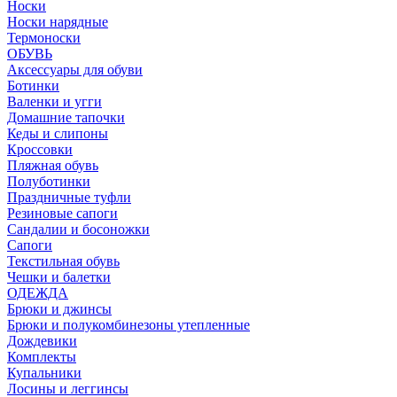
Носки
Носки нарядные
Термоноски
ОБУВЬ
Аксессуары для обуви
Ботинки
Валенки и угги
Домашние тапочки
Кеды и слипоны
Кроссовки
Пляжная обувь
Полуботинки
Праздничные туфли
Резиновые сапоги
Сандалии и босоножки
Сапоги
Текстильная обувь
Чешки и балетки
ОДЕЖДА
Брюки и джинсы
Брюки и полукомбинезоны утепленные
Дождевики
Комплекты
Купальники
Лосины и леггинсы