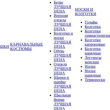
Белье
ЛУЧШАЯ
НОСКИ И
ЦЕНА
КОЛГОТКИ
Верхняя
одежда
Гольфы
ЛУЧШАЯ
Колготки
ЦЕНА
Колготки
Колготки и
гимнастическ
носки
Колготки
ЛУЧШАЯ
КАРНАВАЛЬНЫЕ
капроновые
УШКИ
ЦЕНА
КОСТЮМЫ
Колготки
Обувь
нарядные
ЛУЧШАЯ
Леггинсы
ЦЕНА
женские
Одежда
Носки
ЛУЧШАЯ
Носки
ЦЕНА
нарядные
Шапки и
Термоноски
шарфы
ЛУЧШАЯ
ЦЕНА
Школьная
форма
ЛУЧШАЯ
ЦЕНА