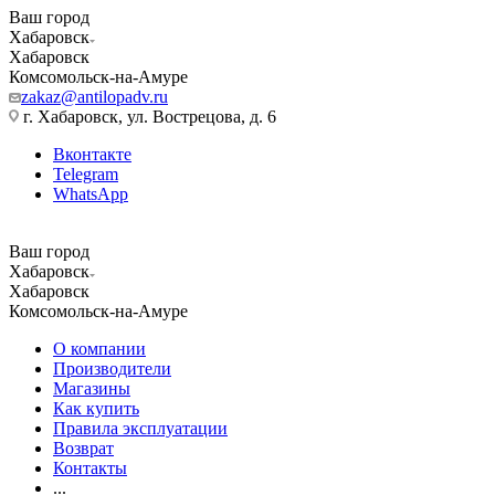
Ваш город
Хабаровск
Хабаровск
Комсомольск-на-Амуре
zakaz@antilopadv.ru
г. Хабаровск, ул. Вострецова, д. 6
Вконтакте
Telegram
WhatsApp
Ваш город
Хабаровск
Хабаровск
Комсомольск-на-Амуре
О компании
Производители
Магазины
Как купить
Правила эксплуатации
Возврат
Контакты
...