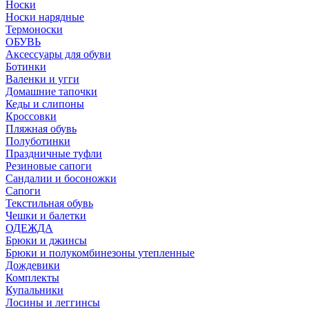
Носки
Носки нарядные
Термоноски
ОБУВЬ
Аксессуары для обуви
Ботинки
Валенки и угги
Домашние тапочки
Кеды и слипоны
Кроссовки
Пляжная обувь
Полуботинки
Праздничные туфли
Резиновые сапоги
Сандалии и босоножки
Сапоги
Текстильная обувь
Чешки и балетки
ОДЕЖДА
Брюки и джинсы
Брюки и полукомбинезоны утепленные
Дождевики
Комплекты
Купальники
Лосины и леггинсы