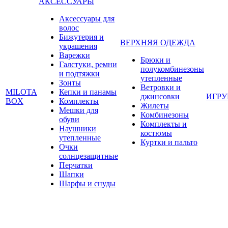
АКСЕССУАРЫ
Аксессуары для
волос
Бижутерия и
ВЕРХНЯЯ ОДЕЖДА
украшения
Варежки
Брюки и
Галстуки, ремни
полукомбинезоны
и подтяжки
утепленные
Зонты
Ветровки и
MILOTA
Кепки и панамы
джинсовки
ИГР
BOX
Комплекты
Жилеты
Мешки для
Комбинезоны
обуви
Комплекты и
Наушники
костюмы
утепленные
Куртки и пальто
Очки
солнцезащитные
Перчатки
Шапки
Шарфы и снуды