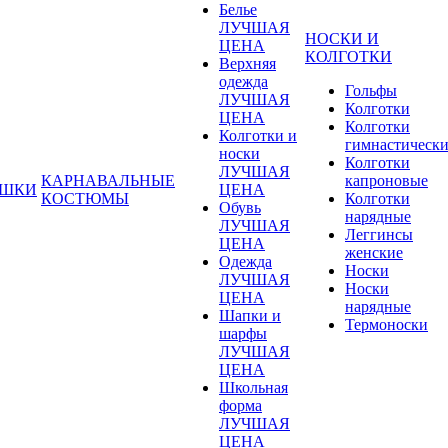
Белье
ЛУЧШАЯ
НОСКИ И
ЦЕНА
КОЛГОТКИ
Верхняя
одежда
Гольфы
ЛУЧШАЯ
Колготки
ЦЕНА
Колготки
Колготки и
гимнастическ
носки
Колготки
ЛУЧШАЯ
КАРНАВАЛЬНЫЕ
капроновые
УШКИ
ЦЕНА
КОСТЮМЫ
Колготки
Обувь
нарядные
ЛУЧШАЯ
Леггинсы
ЦЕНА
женские
Одежда
Носки
ЛУЧШАЯ
Носки
ЦЕНА
нарядные
Шапки и
Термоноски
шарфы
ЛУЧШАЯ
ЦЕНА
Школьная
форма
ЛУЧШАЯ
ЦЕНА