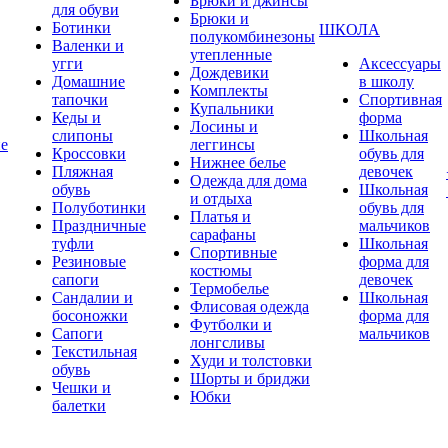
Брюки и джинсы
для обуви
Брюки и
Ботинки
ШКОЛА
полукомбинезоны
Валенки и
утепленные
угги
Аксессуары
Дождевики
Домашние
в школу
Комплекты
тапочки
Спортивная
Купальники
Кеды и
форма
Лосины и
слипоны
Школьная
ие
леггинсы
Кроссовки
обувь для
Нижнее белье
Пляжная
девочек
Одежда для дома
обувь
Школьная
и отдыха
Полуботинки
обувь для
Платья и
Праздничные
мальчиков
сарафаны
туфли
Школьная
Спортивные
Резиновые
форма для
костюмы
сапоги
девочек
Термобелье
Сандалии и
Школьная
Флисовая одежда
босоножки
форма для
Футболки и
Сапоги
мальчиков
лонгсливы
Текстильная
Худи и толстовки
обувь
Шорты и бриджи
Чешки и
Юбки
балетки