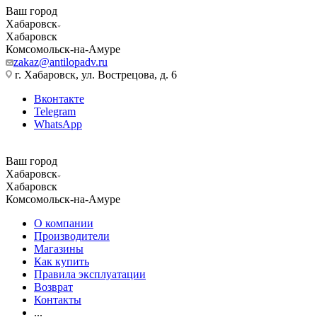
Ваш город
Хабаровск
Хабаровск
Комсомольск-на-Амуре
zakaz@antilopadv.ru
г. Хабаровск, ул. Вострецова, д. 6
Вконтакте
Telegram
WhatsApp
Ваш город
Хабаровск
Хабаровск
Комсомольск-на-Амуре
О компании
Производители
Магазины
Как купить
Правила эксплуатации
Возврат
Контакты
...