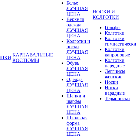
Белье
ЛУЧШАЯ
НОСКИ И
ЦЕНА
КОЛГОТКИ
Верхняя
одежда
Гольфы
ЛУЧШАЯ
Колготки
ЦЕНА
Колготки
Колготки и
гимнастическ
носки
Колготки
ЛУЧШАЯ
КАРНАВАЛЬНЫЕ
капроновые
УШКИ
ЦЕНА
КОСТЮМЫ
Колготки
Обувь
нарядные
ЛУЧШАЯ
Леггинсы
ЦЕНА
женские
Одежда
Носки
ЛУЧШАЯ
Носки
ЦЕНА
нарядные
Шапки и
Термоноски
шарфы
ЛУЧШАЯ
ЦЕНА
Школьная
форма
ЛУЧШАЯ
ЦЕНА