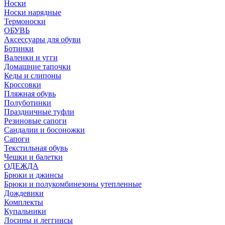
Носки
Носки нарядные
Термоноски
ОБУВЬ
Аксессуары для обуви
Ботинки
Валенки и угги
Домашние тапочки
Кеды и слипоны
Кроссовки
Пляжная обувь
Полуботинки
Праздничные туфли
Резиновые сапоги
Сандалии и босоножки
Сапоги
Текстильная обувь
Чешки и балетки
ОДЕЖДА
Брюки и джинсы
Брюки и полукомбинезоны утепленные
Дождевики
Комплекты
Купальники
Лосины и леггинсы