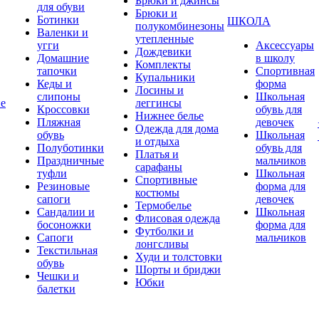
Брюки и джинсы
для обуви
Брюки и
Ботинки
ШКОЛА
полукомбинезоны
Валенки и
утепленные
угги
Аксессуары
Дождевики
Домашние
в школу
Комплекты
тапочки
Спортивная
Купальники
Кеды и
форма
Лосины и
слипоны
Школьная
ие
леггинсы
Кроссовки
обувь для
Нижнее белье
Пляжная
девочек
Одежда для дома
обувь
Школьная
и отдыха
Полуботинки
обувь для
Платья и
Праздничные
мальчиков
сарафаны
туфли
Школьная
Спортивные
Резиновые
форма для
костюмы
сапоги
девочек
Термобелье
Сандалии и
Школьная
Флисовая одежда
босоножки
форма для
Футболки и
Сапоги
мальчиков
лонгсливы
Текстильная
Худи и толстовки
обувь
Шорты и бриджи
Чешки и
Юбки
балетки