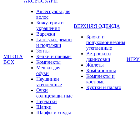
АКСЕССУАРЫ
Аксессуары для
волос
Бижутерия и
ВЕРХНЯЯ ОДЕЖДА
украшения
Варежки
Брюки и
Галстуки, ремни
полукомбинезоны
и подтяжки
утепленные
Зонты
Ветровки и
MILOTA
Кепки и панамы
джинсовки
ИГР
BOX
Комплекты
Жилеты
Мешки для
Комбинезоны
обуви
Комплекты и
Наушники
костюмы
утепленные
Куртки и пальто
Очки
солнцезащитные
Перчатки
Шапки
Шарфы и снуды