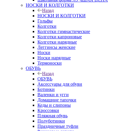
НОСКИ И КОЛГОТКИ
Назад
НОСКИ И КОЛГОТКИ
Гольфы
Колготки
Колготки гимнастические
Колготки капроновые
Колготки нарядные
Леггинсы женские
Носки
Носки нарядные
Термоноски
ОБУВЬ
Назад
ОБУВЬ
Аксессуары для обуви
Ботинки
Валенки и угги
Домашние тапочки
Кеды и слипоны
Кроссовки
Пляжная обувь
Полуботинки
Праздничные туфли