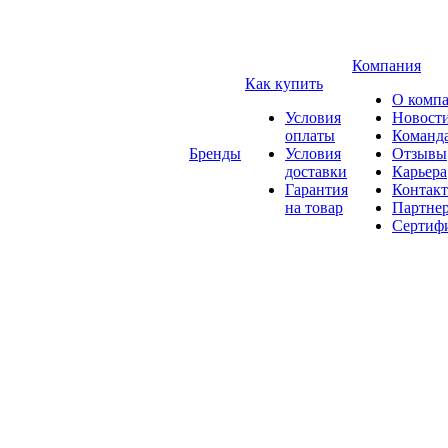
Компания
Как купить
О комп
Условия
Новост
оплаты
Команд
Бренды
Условия
Отзывы
доставки
Карьера
Гарантия
Контак
на товар
Партне
Сертиф