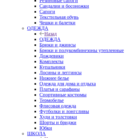
Резиновые сапоги
Сандалии и босоножки
Сапоги
Текстильная обувь
Чешки и балетки
ОДЕЖДА
Назад
ОДЕЖДА
Брюки и джинсы
Брюки и полукомбинезоны утепленные
Дождевики
Комплекты
Купальники
Лосины и леггинсы
Нижнее белье
Одежда для дома и отдыха
Платья и сарафаны
Спортивные костюмы
Термобелье
Флисовая одежда
Футболки и лонгсливы
Худи и толстовки
Шорты и бриджи
Юбки
ШКОЛА