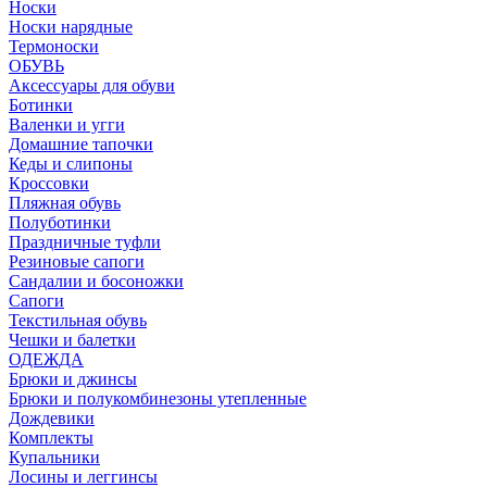
Носки
Носки нарядные
Термоноски
ОБУВЬ
Аксессуары для обуви
Ботинки
Валенки и угги
Домашние тапочки
Кеды и слипоны
Кроссовки
Пляжная обувь
Полуботинки
Праздничные туфли
Резиновые сапоги
Сандалии и босоножки
Сапоги
Текстильная обувь
Чешки и балетки
ОДЕЖДА
Брюки и джинсы
Брюки и полукомбинезоны утепленные
Дождевики
Комплекты
Купальники
Лосины и леггинсы