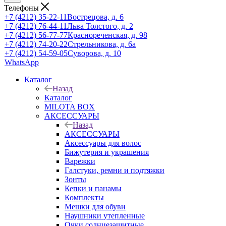
Телефоны
+7 (4212) 35-22-11
Вострецова, д. 6
+7 (4212) 76-44-11
Льва Толстого, д. 2
+7 (4212) 56-77-77
Краснореченская, д. 98
+7 (4212) 74-20-22
Стрельникова, д. 6а
+7 (4212) 54-59-05
Суворова, д. 10
WhatsApp
Каталог
Назад
Каталог
MILOTA BOX
АКСЕССУАРЫ
Назад
АКСЕССУАРЫ
Аксессуары для волос
Бижутерия и украшения
Варежки
Галстуки, ремни и подтяжки
Зонты
Кепки и панамы
Комплекты
Мешки для обуви
Наушники утепленные
Очки солнцезащитные