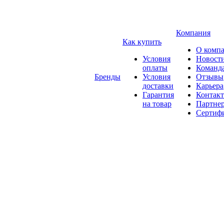
Компания
Как купить
О комп
Условия
Новост
оплаты
Команд
Бренды
Условия
Отзывы
доставки
Карьера
Гарантия
Контак
на товар
Партне
Сертиф