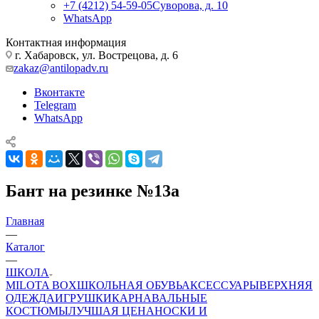
+7 (4212) 54-59-05
Суворова, д. 10
WhatsApp
Контактная информация
г. Хабаровск, ул. Вострецова, д. 6
zakaz@antilopadv.ru
Вконтакте
Telegram
WhatsApp
Бант на резинке №13а
Главная
—
Каталог
—
ШКОЛА
MILOTA BOX
ШКОЛЬНАЯ ОБУВЬ
АКСЕССУАРЫ
ВЕРХНЯЯ
ОДЕЖДА
ИГРУШКИ
КАРНАВАЛЬНЫЕ
КОСТЮМЫ
ЛУЧШАЯ ЦЕНА
НОСКИ И