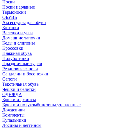
Носки
Носки нарядные
Термоноски
ОБУВЬ
Аксессуары для обуви
Ботинки
Валенки и угги
Домашние тапочки
Кеды и слипоны
Кроссовки
Пляжная обувь
Полуботинки
Праздничные туфли
Резиновые сапоги
Сандалии и босоножки
Сапоги
Текстильная обувь
Чешки и балетки
ОДЕЖДА
Брюки и джинсы
Брюки и полукомбинезоны утепленные
Дождевики
Комплекты
Купальники
Лосины и леггинсы