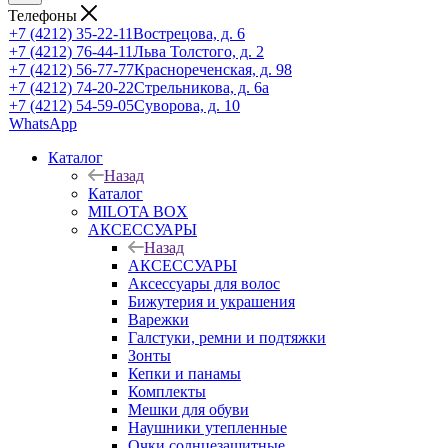
Телефоны
+7 (4212) 35-22-11
Вострецова, д. 6
+7 (4212) 76-44-11
Льва Толстого, д. 2
+7 (4212) 56-77-77
Краснореченская, д. 98
+7 (4212) 74-20-22
Стрельникова, д. 6а
+7 (4212) 54-59-05
Суворова, д. 10
WhatsApp
Каталог
Назад
Каталог
MILOTA BOX
АКСЕССУАРЫ
Назад
АКСЕССУАРЫ
Аксессуары для волос
Бижутерия и украшения
Варежки
Галстуки, ремни и подтяжки
Зонты
Кепки и панамы
Комплекты
Мешки для обуви
Наушники утепленные
Очки солнцезащитные