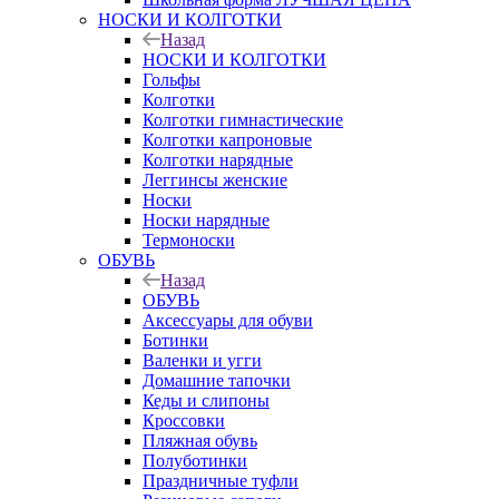
НОСКИ И КОЛГОТКИ
Назад
НОСКИ И КОЛГОТКИ
Гольфы
Колготки
Колготки гимнастические
Колготки капроновые
Колготки нарядные
Леггинсы женские
Носки
Носки нарядные
Термоноски
ОБУВЬ
Назад
ОБУВЬ
Аксессуары для обуви
Ботинки
Валенки и угги
Домашние тапочки
Кеды и слипоны
Кроссовки
Пляжная обувь
Полуботинки
Праздничные туфли