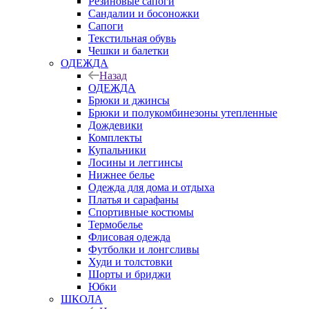
Резиновые сапоги
Сандалии и босоножки
Сапоги
Текстильная обувь
Чешки и балетки
ОДЕЖДА
Назад
ОДЕЖДА
Брюки и джинсы
Брюки и полукомбинезоны утепленные
Дождевики
Комплекты
Купальники
Лосины и леггинсы
Нижнее белье
Одежда для дома и отдыха
Платья и сарафаны
Спортивные костюмы
Термобелье
Флисовая одежда
Футболки и лонгсливы
Худи и толстовки
Шорты и бриджи
Юбки
ШКОЛА