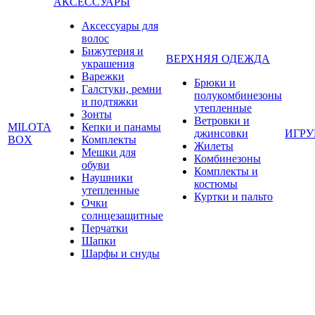
АКСЕССУАРЫ
Аксессуары для
волос
Бижутерия и
ВЕРХНЯЯ ОДЕЖДА
украшения
Варежки
Брюки и
Галстуки, ремни
полукомбинезоны
и подтяжки
утепленные
Зонты
Ветровки и
MILOTA
Кепки и панамы
джинсовки
ИГР
BOX
Комплекты
Жилеты
Мешки для
Комбинезоны
обуви
Комплекты и
Наушники
костюмы
утепленные
Куртки и пальто
Очки
солнцезащитные
Перчатки
Шапки
Шарфы и снуды