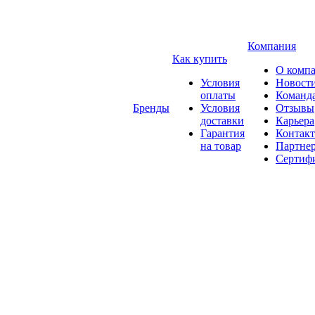
Компания
Как купить
О комп
Условия
Новост
оплаты
Команд
Бренды
Условия
Отзывы
доставки
Карьера
Гарантия
Контак
на товар
Партне
Сертиф