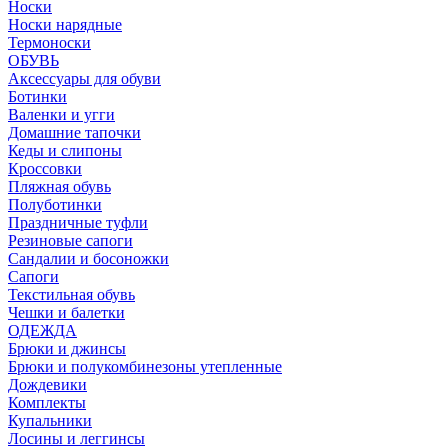
Носки
Носки нарядные
Термоноски
ОБУВЬ
Аксессуары для обуви
Ботинки
Валенки и угги
Домашние тапочки
Кеды и слипоны
Кроссовки
Пляжная обувь
Полуботинки
Праздничные туфли
Резиновые сапоги
Сандалии и босоножки
Сапоги
Текстильная обувь
Чешки и балетки
ОДЕЖДА
Брюки и джинсы
Брюки и полукомбинезоны утепленные
Дождевики
Комплекты
Купальники
Лосины и леггинсы