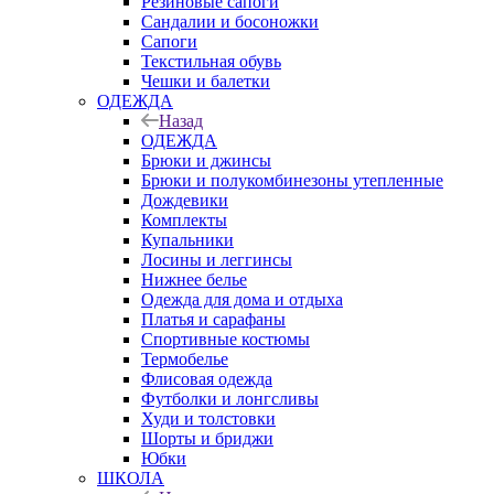
Резиновые сапоги
Сандалии и босоножки
Сапоги
Текстильная обувь
Чешки и балетки
ОДЕЖДА
Назад
ОДЕЖДА
Брюки и джинсы
Брюки и полукомбинезоны утепленные
Дождевики
Комплекты
Купальники
Лосины и леггинсы
Нижнее белье
Одежда для дома и отдыха
Платья и сарафаны
Спортивные костюмы
Термобелье
Флисовая одежда
Футболки и лонгсливы
Худи и толстовки
Шорты и бриджи
Юбки
ШКОЛА