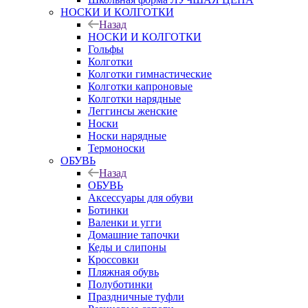
НОСКИ И КОЛГОТКИ
Назад
НОСКИ И КОЛГОТКИ
Гольфы
Колготки
Колготки гимнастические
Колготки капроновые
Колготки нарядные
Леггинсы женские
Носки
Носки нарядные
Термоноски
ОБУВЬ
Назад
ОБУВЬ
Аксессуары для обуви
Ботинки
Валенки и угги
Домашние тапочки
Кеды и слипоны
Кроссовки
Пляжная обувь
Полуботинки
Праздничные туфли