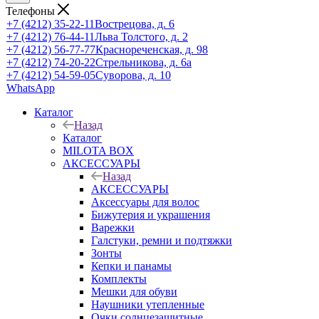
Телефоны
+7 (4212) 35-22-11
Вострецова, д. 6
+7 (4212) 76-44-11
Льва Толстого, д. 2
+7 (4212) 56-77-77
Краснореченская, д. 98
+7 (4212) 74-20-22
Стрельникова, д. 6а
+7 (4212) 54-59-05
Суворова, д. 10
WhatsApp
Каталог
Назад
Каталог
MILOTA BOX
АКСЕССУАРЫ
Назад
АКСЕССУАРЫ
Аксессуары для волос
Бижутерия и украшения
Варежки
Галстуки, ремни и подтяжки
Зонты
Кепки и панамы
Комплекты
Мешки для обуви
Наушники утепленные
Очки солнцезащитные