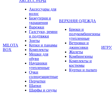
АКСЕССУАРЫ
Аксессуары для
волос
Бижутерия и
ВЕРХНЯЯ ОДЕЖДА
украшения
Варежки
Брюки и
Галстуки, ремни
полукомбинезоны
и подтяжки
утепленные
Зонты
Ветровки и
MILOTA
Кепки и панамы
джинсовки
ИГР
BOX
Комплекты
Жилеты
Мешки для
Комбинезоны
обуви
Комплекты и
Наушники
костюмы
утепленные
Куртки и пальто
Очки
солнцезащитные
Перчатки
Шапки
Шарфы и снуды