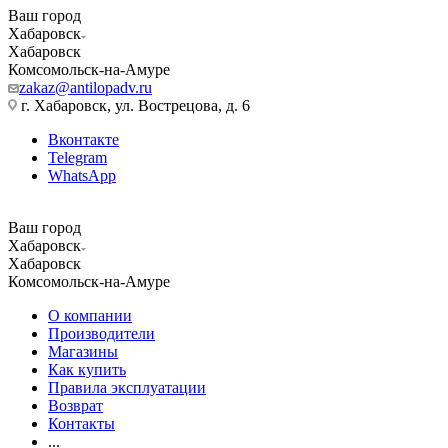
Ваш город
Хабаровск
Хабаровск
Комсомольск-на-Амуре
zakaz@antilopadv.ru
г. Хабаровск, ул. Вострецова, д. 6
Вконтакте
Telegram
WhatsApp
Ваш город
Хабаровск
Хабаровск
Комсомольск-на-Амуре
О компании
Производители
Магазины
Как купить
Правила эксплуатации
Возврат
Контакты
...