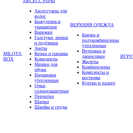
АКСЕССУАРЫ
Аксессуары для
волос
Бижутерия и
ВЕРХНЯЯ ОДЕЖДА
украшения
Варежки
Брюки и
Галстуки, ремни
полукомбинезоны
и подтяжки
утепленные
Зонты
Ветровки и
MILOTA
Кепки и панамы
джинсовки
ИГР
BOX
Комплекты
Жилеты
Мешки для
Комбинезоны
обуви
Комплекты и
Наушники
костюмы
утепленные
Куртки и пальто
Очки
солнцезащитные
Перчатки
Шапки
Шарфы и снуды