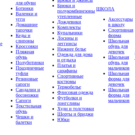
Брюки и джинсы
для обуви
Брюки и
Ботинки
ШКОЛА
полукомбинезоны
Валенки и
утепленные
угги
Аксессуары
Дождевики
Домашние
в школу
Комплекты
тапочки
Спортивная
Купальники
Кеды и
форма
Лосины и
слипоны
Школьная
ие
леггинсы
Кроссовки
обувь для
Нижнее белье
Пляжная
девочек
Одежда для дома
обувь
Школьная
и отдыха
Полуботинки
обувь для
Платья и
Праздничные
мальчиков
сарафаны
туфли
Школьная
Спортивные
Резиновые
форма для
костюмы
сапоги
девочек
Термобелье
Сандалии и
Школьная
Флисовая одежда
босоножки
форма для
Футболки и
Сапоги
мальчиков
лонгсливы
Текстильная
Худи и толстовки
обувь
Шорты и бриджи
Чешки и
Юбки
балетки