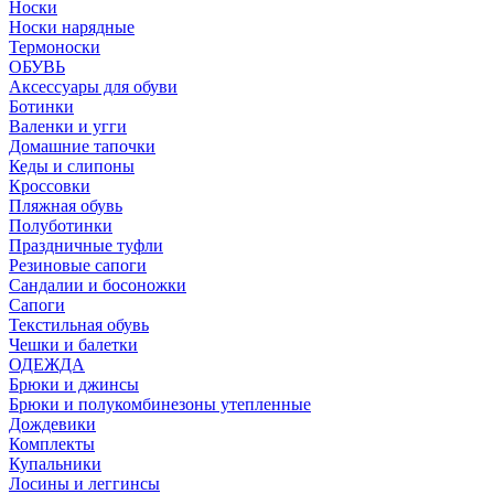
Носки
Носки нарядные
Термоноски
ОБУВЬ
Аксессуары для обуви
Ботинки
Валенки и угги
Домашние тапочки
Кеды и слипоны
Кроссовки
Пляжная обувь
Полуботинки
Праздничные туфли
Резиновые сапоги
Сандалии и босоножки
Сапоги
Текстильная обувь
Чешки и балетки
ОДЕЖДА
Брюки и джинсы
Брюки и полукомбинезоны утепленные
Дождевики
Комплекты
Купальники
Лосины и леггинсы