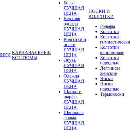
Белье
ЛУЧШАЯ
НОСКИ И
ЦЕНА
КОЛГОТКИ
Верхняя
одежда
Гольфы
ЛУЧШАЯ
Колготки
ЦЕНА
Колготки
Колготки и
гимнастическ
носки
Колготки
ЛУЧШАЯ
КАРНАВАЛЬНЫЕ
капроновые
УШКИ
ЦЕНА
КОСТЮМЫ
Колготки
Обувь
нарядные
ЛУЧШАЯ
Леггинсы
ЦЕНА
женские
Одежда
Носки
ЛУЧШАЯ
Носки
ЦЕНА
нарядные
Шапки и
Термоноски
шарфы
ЛУЧШАЯ
ЦЕНА
Школьная
форма
ЛУЧШАЯ
ЦЕНА