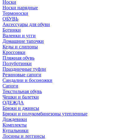
Носки
Носки нарядные
Термоноски
ОБУВЬ
Аксессуары для обуви
Ботинки
Валенки и угги
Домашние тапочки
Кеды и слипоны
Кроссовки
Пляжная обувь
Полуботинки
Праздничные туфли
Резиновые сапоги
Сандалии и босоножки
Сапоги
Текстильная обувь
Чешки и балетки
ОДЕЖДА
Брюки и джинсы
Брюки и полукомбинезоны утепленные
Дождевики
Комплекты
Купальники
Лосины и леггинсы