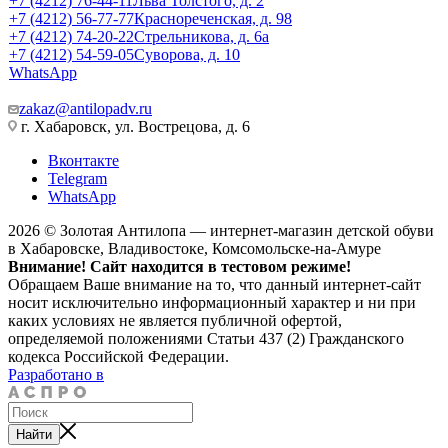
+7 (4212) 76-44-11
Льва Толстого, д. 2
+7 (4212) 56-77-77
Краснореченская, д. 98
+7 (4212) 74-20-22
Стрельникова, д. 6а
+7 (4212) 54-59-05
Суворова, д. 10
WhatsApp
zakaz@antilopadv.ru
г. Хабаровск, ул. Вострецова, д. 6
Вконтакте
Telegram
WhatsApp
2026 © Золотая Антилопа — интернет-магазин детской обуви
в Хабаровске, Владивостоке, Комсомольске-на-Амуре
Внимание! Сайт находится в тестовом режиме!
Обращаем Ваше внимание на то, что данный интернет-сайт
носит исключительно информационный характер и ни при
каких условиях не является публичной офертой,
определяемой положениями Статьи 437 (2) Гражданского
кодекса Российской Федерации.
Разработано в
Найти