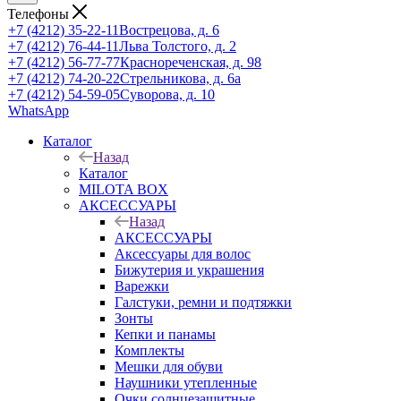
Телефоны
+7 (4212) 35-22-11
Вострецова, д. 6
+7 (4212) 76-44-11
Льва Толстого, д. 2
+7 (4212) 56-77-77
Краснореченская, д. 98
+7 (4212) 74-20-22
Стрельникова, д. 6а
+7 (4212) 54-59-05
Суворова, д. 10
WhatsApp
Каталог
Назад
Каталог
MILOTA BOX
АКСЕССУАРЫ
Назад
АКСЕССУАРЫ
Аксессуары для волос
Бижутерия и украшения
Варежки
Галстуки, ремни и подтяжки
Зонты
Кепки и панамы
Комплекты
Мешки для обуви
Наушники утепленные
Очки солнцезащитные