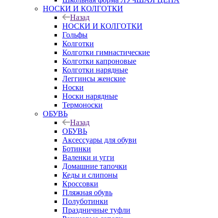
НОСКИ И КОЛГОТКИ
Назад
НОСКИ И КОЛГОТКИ
Гольфы
Колготки
Колготки гимнастические
Колготки капроновые
Колготки нарядные
Леггинсы женские
Носки
Носки нарядные
Термоноски
ОБУВЬ
Назад
ОБУВЬ
Аксессуары для обуви
Ботинки
Валенки и угги
Домашние тапочки
Кеды и слипоны
Кроссовки
Пляжная обувь
Полуботинки
Праздничные туфли