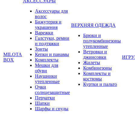
АКСЕССУАРЫ
Аксессуары для
волос
Бижутерия и
ВЕРХНЯЯ ОДЕЖДА
украшения
Варежки
Брюки и
Галстуки, ремни
полукомбинезоны
и подтяжки
утепленные
Зонты
Ветровки и
MILOTA
Кепки и панамы
джинсовки
ИГР
BOX
Комплекты
Жилеты
Мешки для
Комбинезоны
обуви
Комплекты и
Наушники
костюмы
утепленные
Куртки и пальто
Очки
солнцезащитные
Перчатки
Шапки
Шарфы и снуды