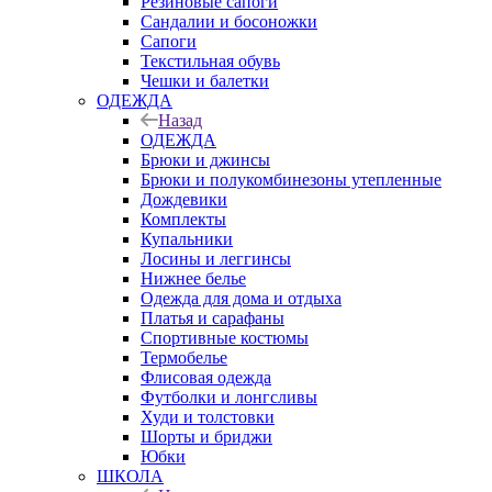
Резиновые сапоги
Сандалии и босоножки
Сапоги
Текстильная обувь
Чешки и балетки
ОДЕЖДА
Назад
ОДЕЖДА
Брюки и джинсы
Брюки и полукомбинезоны утепленные
Дождевики
Комплекты
Купальники
Лосины и леггинсы
Нижнее белье
Одежда для дома и отдыха
Платья и сарафаны
Спортивные костюмы
Термобелье
Флисовая одежда
Футболки и лонгсливы
Худи и толстовки
Шорты и бриджи
Юбки
ШКОЛА