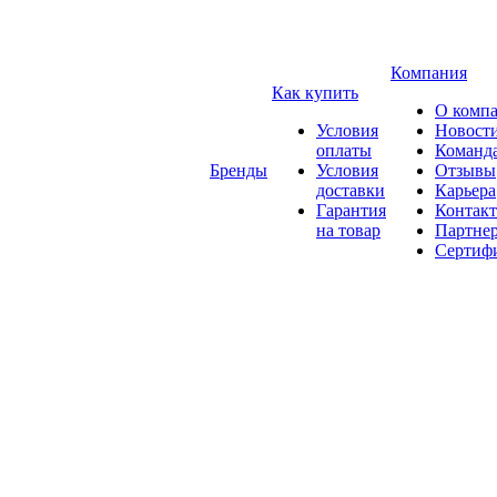
Компания
Как купить
О комп
Условия
Новост
оплаты
Команд
Бренды
Условия
Отзывы
доставки
Карьера
Гарантия
Контак
на товар
Партне
Сертиф