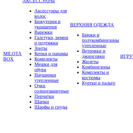
АКСЕССУАРЫ
Аксессуары для
волос
Бижутерия и
ВЕРХНЯЯ ОДЕЖДА
украшения
Варежки
Брюки и
Галстуки, ремни
полукомбинезоны
и подтяжки
утепленные
Зонты
Ветровки и
MILOTA
Кепки и панамы
джинсовки
ИГР
BOX
Комплекты
Жилеты
Мешки для
Комбинезоны
обуви
Комплекты и
Наушники
костюмы
утепленные
Куртки и пальто
Очки
солнцезащитные
Перчатки
Шапки
Шарфы и снуды