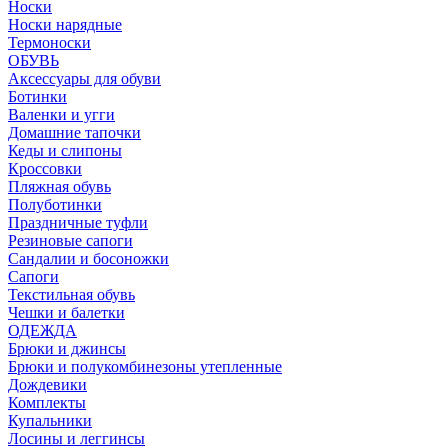
Носки
Носки нарядные
Термоноски
ОБУВЬ
Аксессуары для обуви
Ботинки
Валенки и угги
Домашние тапочки
Кеды и слипоны
Кроссовки
Пляжная обувь
Полуботинки
Праздничные туфли
Резиновые сапоги
Сандалии и босоножки
Сапоги
Текстильная обувь
Чешки и балетки
ОДЕЖДА
Брюки и джинсы
Брюки и полукомбинезоны утепленные
Дождевики
Комплекты
Купальники
Лосины и леггинсы