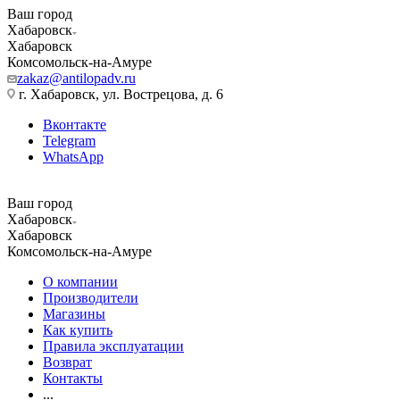
Ваш город
Хабаровск
Хабаровск
Комсомольск-на-Амуре
zakaz@antilopadv.ru
г. Хабаровск, ул. Вострецова, д. 6
Вконтакте
Telegram
WhatsApp
Ваш город
Хабаровск
Хабаровск
Комсомольск-на-Амуре
О компании
Производители
Магазины
Как купить
Правила эксплуатации
Возврат
Контакты
...