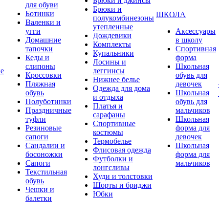
Брюки и джинсы
для обуви
Брюки и
Ботинки
ШКОЛА
полукомбинезоны
Валенки и
утепленные
угги
Аксессуары
Дождевики
Домашние
в школу
Комплекты
тапочки
Спортивная
Купальники
Кеды и
форма
Лосины и
слипоны
Школьная
ие
леггинсы
Кроссовки
обувь для
Нижнее белье
Пляжная
девочек
Одежда для дома
обувь
Школьная
и отдыха
Полуботинки
обувь для
Платья и
Праздничные
мальчиков
сарафаны
туфли
Школьная
Спортивные
Резиновые
форма для
костюмы
сапоги
девочек
Термобелье
Сандалии и
Школьная
Флисовая одежда
босоножки
форма для
Футболки и
Сапоги
мальчиков
лонгсливы
Текстильная
Худи и толстовки
обувь
Шорты и бриджи
Чешки и
Юбки
балетки