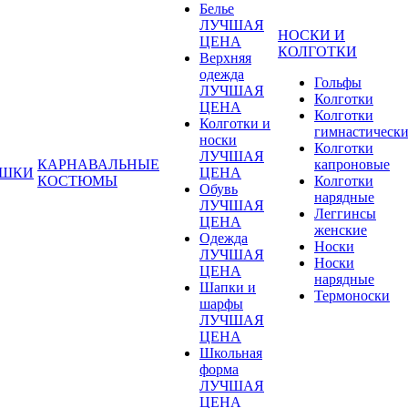
Белье
ЛУЧШАЯ
НОСКИ И
ЦЕНА
КОЛГОТКИ
Верхняя
одежда
Гольфы
ЛУЧШАЯ
Колготки
ЦЕНА
Колготки
Колготки и
гимнастическ
носки
Колготки
ЛУЧШАЯ
КАРНАВАЛЬНЫЕ
капроновые
УШКИ
ЦЕНА
КОСТЮМЫ
Колготки
Обувь
нарядные
ЛУЧШАЯ
Леггинсы
ЦЕНА
женские
Одежда
Носки
ЛУЧШАЯ
Носки
ЦЕНА
нарядные
Шапки и
Термоноски
шарфы
ЛУЧШАЯ
ЦЕНА
Школьная
форма
ЛУЧШАЯ
ЦЕНА