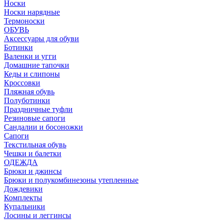
Носки
Носки нарядные
Термоноски
ОБУВЬ
Аксессуары для обуви
Ботинки
Валенки и угги
Домашние тапочки
Кеды и слипоны
Кроссовки
Пляжная обувь
Полуботинки
Праздничные туфли
Резиновые сапоги
Сандалии и босоножки
Сапоги
Текстильная обувь
Чешки и балетки
ОДЕЖДА
Брюки и джинсы
Брюки и полукомбинезоны утепленные
Дождевики
Комплекты
Купальники
Лосины и леггинсы