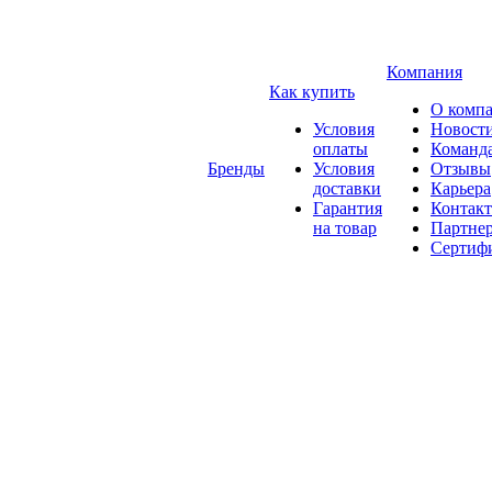
Компания
Как купить
О комп
Условия
Новост
оплаты
Команд
Бренды
Условия
Отзывы
доставки
Карьера
Гарантия
Контак
на товар
Партне
Сертиф