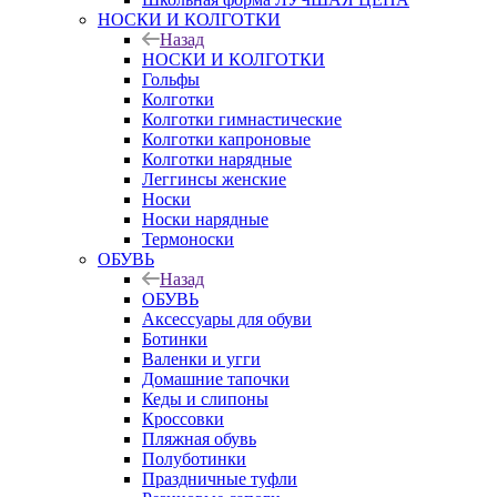
НОСКИ И КОЛГОТКИ
Назад
НОСКИ И КОЛГОТКИ
Гольфы
Колготки
Колготки гимнастические
Колготки капроновые
Колготки нарядные
Леггинсы женские
Носки
Носки нарядные
Термоноски
ОБУВЬ
Назад
ОБУВЬ
Аксессуары для обуви
Ботинки
Валенки и угги
Домашние тапочки
Кеды и слипоны
Кроссовки
Пляжная обувь
Полуботинки
Праздничные туфли