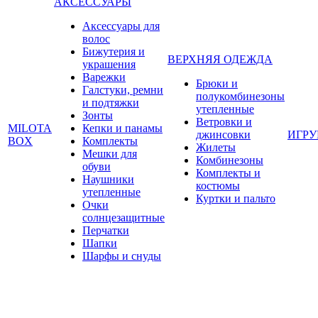
АКСЕССУАРЫ
Аксессуары для
волос
Бижутерия и
ВЕРХНЯЯ ОДЕЖДА
украшения
Варежки
Брюки и
Галстуки, ремни
полукомбинезоны
и подтяжки
утепленные
Зонты
Ветровки и
MILOTA
Кепки и панамы
джинсовки
ИГР
BOX
Комплекты
Жилеты
Мешки для
Комбинезоны
обуви
Комплекты и
Наушники
костюмы
утепленные
Куртки и пальто
Очки
солнцезащитные
Перчатки
Шапки
Шарфы и снуды