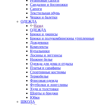
Резиновые сапоги
Сандалии и босоножки
Сапоги
Текстильная обувь
Чешки и балетки
ОДЕЖДА
Назад
ОДЕЖДА
Брюки и джинсы
Брюки и полукомбинезоны утепленные
Дождевики
Комплекты
Купальники
Лосины и леггинсы
Нижнее белье
Одежда для дома и отдыха
Платья и сарафаны
Спортивные костюмы
Термобелье
Флисовая одежда
Футболки и лонгсливы
Худи и толстовки
Шорты и бриджи
Юбки
ШКОЛА