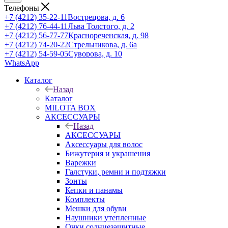
Телефоны
+7 (4212) 35-22-11
Вострецова, д. 6
+7 (4212) 76-44-11
Льва Толстого, д. 2
+7 (4212) 56-77-77
Краснореченская, д. 98
+7 (4212) 74-20-22
Стрельникова, д. 6а
+7 (4212) 54-59-05
Суворова, д. 10
WhatsApp
Каталог
Назад
Каталог
MILOTA BOX
АКСЕССУАРЫ
Назад
АКСЕССУАРЫ
Аксессуары для волос
Бижутерия и украшения
Варежки
Галстуки, ремни и подтяжки
Зонты
Кепки и панамы
Комплекты
Мешки для обуви
Наушники утепленные
Очки солнцезащитные