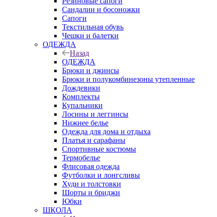
Резиновые сапоги
Сандалии и босоножки
Сапоги
Текстильная обувь
Чешки и балетки
ОДЕЖДА
Назад
ОДЕЖДА
Брюки и джинсы
Брюки и полукомбинезоны утепленные
Дождевики
Комплекты
Купальники
Лосины и леггинсы
Нижнее белье
Одежда для дома и отдыха
Платья и сарафаны
Спортивные костюмы
Термобелье
Флисовая одежда
Футболки и лонгсливы
Худи и толстовки
Шорты и бриджи
Юбки
ШКОЛА