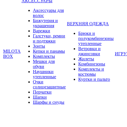
АКСЕССУАРЫ
Аксессуары для
волос
Бижутерия и
ВЕРХНЯЯ ОДЕЖДА
украшения
Варежки
Брюки и
Галстуки, ремни
полукомбинезоны
и подтяжки
утепленные
Зонты
Ветровки и
MILOTA
Кепки и панамы
джинсовки
ИГР
BOX
Комплекты
Жилеты
Мешки для
Комбинезоны
обуви
Комплекты и
Наушники
костюмы
утепленные
Куртки и пальто
Очки
солнцезащитные
Перчатки
Шапки
Шарфы и снуды