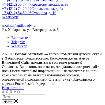
+7 (4212) 76-44-11
Льва Толстого, д. 2
+7 (4212) 56-77-77
Краснореченская, д. 98
+7 (4212) 74-20-22
Стрельникова, д. 6а
+7 (4212) 54-59-05
Суворова, д. 10
WhatsApp
zakaz@antilopadv.ru
г. Хабаровск, ул. Вострецова, д. 6
Вконтакте
Telegram
WhatsApp
2026 © Золотая Антилопа — интернет-магазин детской обуви
в Хабаровске, Владивостоке, Комсомольске-на-Амуре
Внимание! Сайт находится в тестовом режиме!
Обращаем Ваше внимание на то, что данный интернет-сайт
носит исключительно информационный характер и ни при
каких условиях не является публичной офертой,
определяемой положениями Статьи 437 (2) Гражданского
кодекса Российской Федерации.
Разработано в
Найти