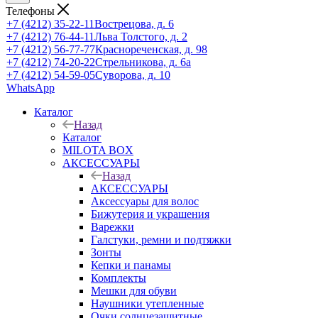
Телефоны
+7 (4212) 35-22-11
Вострецова, д. 6
+7 (4212) 76-44-11
Льва Толстого, д. 2
+7 (4212) 56-77-77
Краснореченская, д. 98
+7 (4212) 74-20-22
Стрельникова, д. 6а
+7 (4212) 54-59-05
Суворова, д. 10
WhatsApp
Каталог
Назад
Каталог
MILOTA BOX
АКСЕССУАРЫ
Назад
АКСЕССУАРЫ
Аксессуары для волос
Бижутерия и украшения
Варежки
Галстуки, ремни и подтяжки
Зонты
Кепки и панамы
Комплекты
Мешки для обуви
Наушники утепленные
Очки солнцезащитные