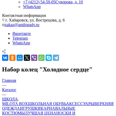
+7 (4212) 54-59-05
Суворова, д. 10
WhatsApp
Контактная информация
г. Хабаровск, ул. Вострецова, д. 6
zakaz@antilopadv.ru
Вконтакте
Telegram
WhatsApp
Набор колец "Холодное сердце"
Главная
—
Каталог
—
ШКОЛА
MILOTA BOX
ШКОЛЬНАЯ ОБУВЬ
АКСЕССУАРЫ
ВЕРХНЯЯ
ОДЕЖДА
ИГРУШКИ
КАРНАВАЛЬНЫЕ
КОСТЮМЫ
ЛУЧШАЯ ЦЕНА
НОСКИ И