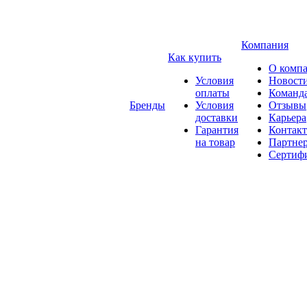
Компания
Как купить
О комп
Условия
Новост
оплаты
Команд
Бренды
Условия
Отзывы
доставки
Карьера
Гарантия
Контак
на товар
Партне
Сертиф