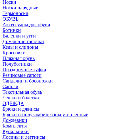
Носки
Носки нарядные
Термоноски
ОБУВЬ
Аксессуары для обуви
Ботинки
Валенки и угги
Домашние тапочки
Кеды и слипоны
Кроссовки
Пляжная обувь
Полуботинки
Праздничные туфли
Резиновые сапоги
Сандалии и босоножки
Сапоги
Текстильная обувь
Чешки и балетки
ОДЕЖДА
Брюки и джинсы
Брюки и полукомбинезоны утепленные
Дождевики
Комплекты
Купальники
Лосины и леггинсы