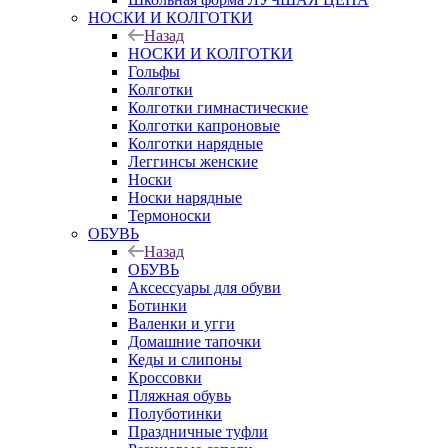
НОСКИ И КОЛГОТКИ
Назад
НОСКИ И КОЛГОТКИ
Гольфы
Колготки
Колготки гимнастические
Колготки капроновые
Колготки нарядные
Леггинсы женские
Носки
Носки нарядные
Термоноски
ОБУВЬ
Назад
ОБУВЬ
Аксессуары для обуви
Ботинки
Валенки и угги
Домашние тапочки
Кеды и слипоны
Кроссовки
Пляжная обувь
Полуботинки
Праздничные туфли