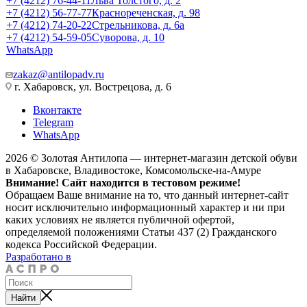
+7 (4212) 76-44-11
Льва Толстого, д. 2
+7 (4212) 56-77-77
Краснореченская, д. 98
+7 (4212) 74-20-22
Стрельникова, д. 6а
+7 (4212) 54-59-05
Суворова, д. 10
WhatsApp
zakaz@antilopadv.ru
г. Хабаровск, ул. Вострецова, д. 6
Вконтакте
Telegram
WhatsApp
2026 © Золотая Антилопа — интернет-магазин детской обуви
в Хабаровске, Владивостоке, Комсомольске-на-Амуре
Внимание! Сайт находится в тестовом режиме!
Обращаем Ваше внимание на то, что данный интернет-сайт
носит исключительно информационный характер и ни при
каких условиях не является публичной офертой,
определяемой положениями Статьи 437 (2) Гражданского
кодекса Российской Федерации.
Разработано в
Найти