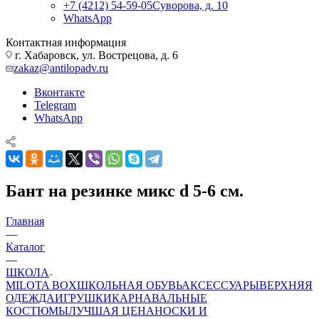
+7 (4212) 54-59-05
Суворова, д. 10
WhatsApp
Контактная информация
г. Хабаровск, ул. Вострецова, д. 6
zakaz@antilopadv.ru
Вконтакте
Telegram
WhatsApp
Бант на резинке микс d 5-6 см.
Главная
—
Каталог
—
ШКОЛА
MILOTA BOX
ШКОЛЬНАЯ ОБУВЬ
АКСЕССУАРЫ
ВЕРХНЯЯ
ОДЕЖДА
ИГРУШКИ
КАРНАВАЛЬНЫЕ
КОСТЮМЫ
ЛУЧШАЯ ЦЕНА
НОСКИ И