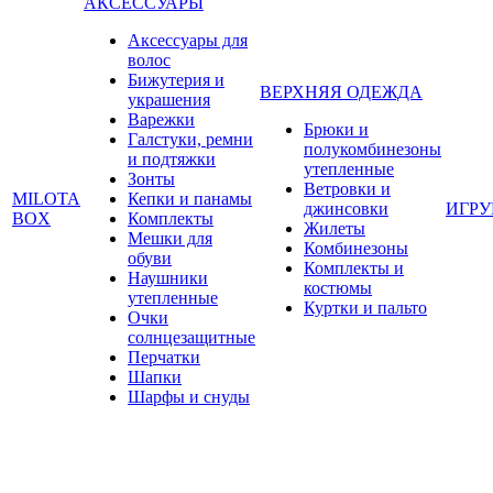
АКСЕССУАРЫ
Аксессуары для
волос
Бижутерия и
ВЕРХНЯЯ ОДЕЖДА
украшения
Варежки
Брюки и
Галстуки, ремни
полукомбинезоны
и подтяжки
утепленные
Зонты
Ветровки и
MILOTA
Кепки и панамы
джинсовки
ИГР
BOX
Комплекты
Жилеты
Мешки для
Комбинезоны
обуви
Комплекты и
Наушники
костюмы
утепленные
Куртки и пальто
Очки
солнцезащитные
Перчатки
Шапки
Шарфы и снуды