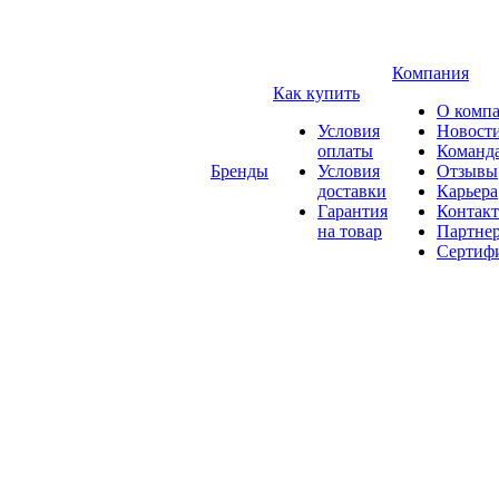
Компания
Как купить
О комп
Условия
Новост
оплаты
Команд
Бренды
Условия
Отзывы
доставки
Карьера
Гарантия
Контак
на товар
Партне
Сертиф