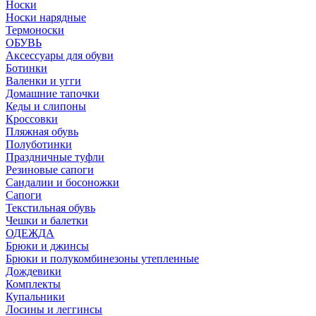
Носки
Носки нарядные
Термоноски
ОБУВЬ
Аксессуары для обуви
Ботинки
Валенки и угги
Домашние тапочки
Кеды и слипоны
Кроссовки
Пляжная обувь
Полуботинки
Праздничные туфли
Резиновые сапоги
Сандалии и босоножки
Сапоги
Текстильная обувь
Чешки и балетки
ОДЕЖДА
Брюки и джинсы
Брюки и полукомбинезоны утепленные
Дождевики
Комплекты
Купальники
Лосины и леггинсы