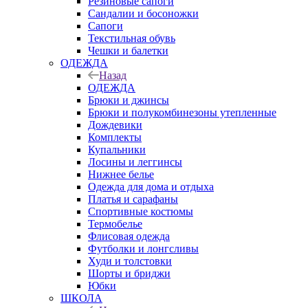
Резиновые сапоги
Сандалии и босоножки
Сапоги
Текстильная обувь
Чешки и балетки
ОДЕЖДА
Назад
ОДЕЖДА
Брюки и джинсы
Брюки и полукомбинезоны утепленные
Дождевики
Комплекты
Купальники
Лосины и леггинсы
Нижнее белье
Одежда для дома и отдыха
Платья и сарафаны
Спортивные костюмы
Термобелье
Флисовая одежда
Футболки и лонгсливы
Худи и толстовки
Шорты и бриджи
Юбки
ШКОЛА