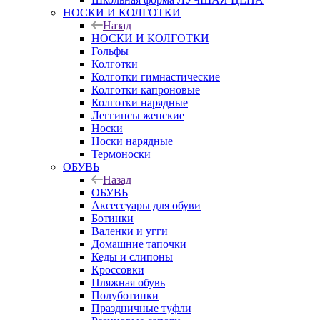
НОСКИ И КОЛГОТКИ
Назад
НОСКИ И КОЛГОТКИ
Гольфы
Колготки
Колготки гимнастические
Колготки капроновые
Колготки нарядные
Леггинсы женские
Носки
Носки нарядные
Термоноски
ОБУВЬ
Назад
ОБУВЬ
Аксессуары для обуви
Ботинки
Валенки и угги
Домашние тапочки
Кеды и слипоны
Кроссовки
Пляжная обувь
Полуботинки
Праздничные туфли