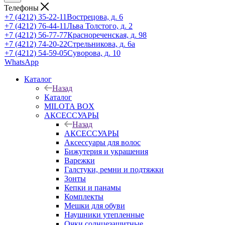
Телефоны
+7 (4212) 35-22-11
Вострецова, д. 6
+7 (4212) 76-44-11
Льва Толстого, д. 2
+7 (4212) 56-77-77
Краснореченская, д. 98
+7 (4212) 74-20-22
Стрельникова, д. 6а
+7 (4212) 54-59-05
Суворова, д. 10
WhatsApp
Каталог
Назад
Каталог
MILOTA BOX
АКСЕССУАРЫ
Назад
АКСЕССУАРЫ
Аксессуары для волос
Бижутерия и украшения
Варежки
Галстуки, ремни и подтяжки
Зонты
Кепки и панамы
Комплекты
Мешки для обуви
Наушники утепленные
Очки солнцезащитные