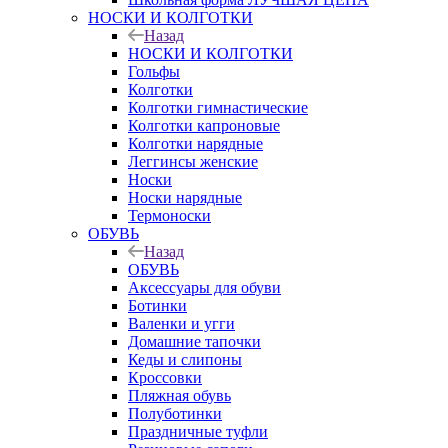
НОСКИ И КОЛГОТКИ
Назад
НОСКИ И КОЛГОТКИ
Гольфы
Колготки
Колготки гимнастические
Колготки капроновые
Колготки нарядные
Леггинсы женские
Носки
Носки нарядные
Термоноски
ОБУВЬ
Назад
ОБУВЬ
Аксессуары для обуви
Ботинки
Валенки и угги
Домашние тапочки
Кеды и слипоны
Кроссовки
Пляжная обувь
Полуботинки
Праздничные туфли