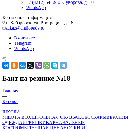
+7 (4212) 54-59-05
Суворова, д. 10
WhatsApp
Контактная информация
г. Хабаровск, ул. Вострецова, д. 6
zakaz@antilopadv.ru
Вконтакте
Telegram
WhatsApp
Бант на резинке №18
Главная
—
Каталог
—
ШКОЛА
MILOTA BOX
ШКОЛЬНАЯ ОБУВЬ
АКСЕССУАРЫ
ВЕРХНЯЯ
ОДЕЖДА
ИГРУШКИ
КАРНАВАЛЬНЫЕ
КОСТЮМЫ
ЛУЧШАЯ ЦЕНА
НОСКИ И