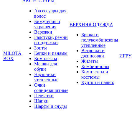
АКСЕССУАРЫ
Аксессуары для
волос
Бижутерия и
ВЕРХНЯЯ ОДЕЖДА
украшения
Варежки
Брюки и
Галстуки, ремни
полукомбинезоны
и подтяжки
утепленные
Зонты
Ветровки и
MILOTA
Кепки и панамы
джинсовки
ИГР
BOX
Комплекты
Жилеты
Мешки для
Комбинезоны
обуви
Комплекты и
Наушники
костюмы
утепленные
Куртки и пальто
Очки
солнцезащитные
Перчатки
Шапки
Шарфы и снуды