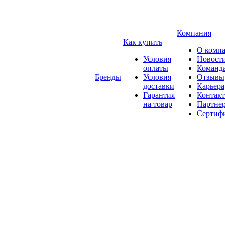
Компания
Как купить
О комп
Условия
Новост
оплаты
Команд
Бренды
Условия
Отзывы
доставки
Карьера
Гарантия
Контак
на товар
Партне
Сертиф