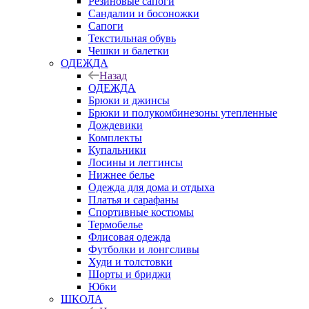
Резиновые сапоги
Сандалии и босоножки
Сапоги
Текстильная обувь
Чешки и балетки
ОДЕЖДА
Назад
ОДЕЖДА
Брюки и джинсы
Брюки и полукомбинезоны утепленные
Дождевики
Комплекты
Купальники
Лосины и леггинсы
Нижнее белье
Одежда для дома и отдыха
Платья и сарафаны
Спортивные костюмы
Термобелье
Флисовая одежда
Футболки и лонгсливы
Худи и толстовки
Шорты и бриджи
Юбки
ШКОЛА