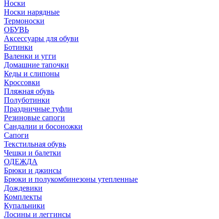
Носки
Носки нарядные
Термоноски
ОБУВЬ
Аксессуары для обуви
Ботинки
Валенки и угги
Домашние тапочки
Кеды и слипоны
Кроссовки
Пляжная обувь
Полуботинки
Праздничные туфли
Резиновые сапоги
Сандалии и босоножки
Сапоги
Текстильная обувь
Чешки и балетки
ОДЕЖДА
Брюки и джинсы
Брюки и полукомбинезоны утепленные
Дождевики
Комплекты
Купальники
Лосины и леггинсы