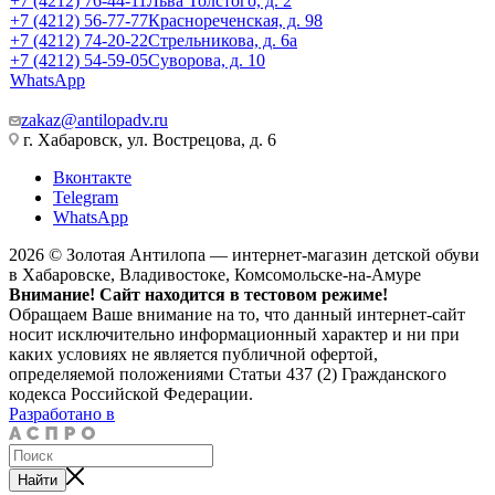
+7 (4212) 76-44-11
Льва Толстого, д. 2
+7 (4212) 56-77-77
Краснореченская, д. 98
+7 (4212) 74-20-22
Стрельникова, д. 6а
+7 (4212) 54-59-05
Суворова, д. 10
WhatsApp
zakaz@antilopadv.ru
г. Хабаровск, ул. Вострецова, д. 6
Вконтакте
Telegram
WhatsApp
2026 © Золотая Антилопа — интернет-магазин детской обуви
в Хабаровске, Владивостоке, Комсомольске-на-Амуре
Внимание! Сайт находится в тестовом режиме!
Обращаем Ваше внимание на то, что данный интернет-сайт
носит исключительно информационный характер и ни при
каких условиях не является публичной офертой,
определяемой положениями Статьи 437 (2) Гражданского
кодекса Российской Федерации.
Разработано в
Найти