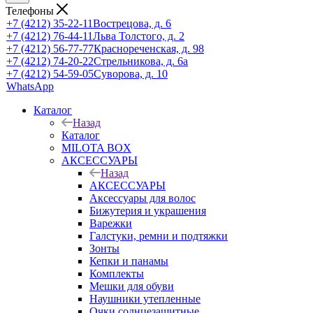
Телефоны
+7 (4212) 35-22-11
Вострецова, д. 6
+7 (4212) 76-44-11
Льва Толстого, д. 2
+7 (4212) 56-77-77
Краснореченская, д. 98
+7 (4212) 74-20-22
Стрельникова, д. 6а
+7 (4212) 54-59-05
Суворова, д. 10
WhatsApp
Каталог
Назад
Каталог
MILOTA BOX
АКСЕССУАРЫ
Назад
АКСЕССУАРЫ
Аксессуары для волос
Бижутерия и украшения
Варежки
Галстуки, ремни и подтяжки
Зонты
Кепки и панамы
Комплекты
Мешки для обуви
Наушники утепленные
Очки солнцезащитные