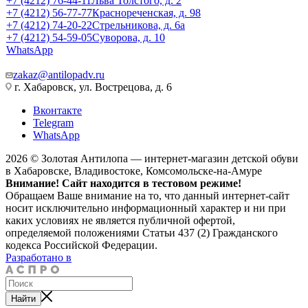
+7 (4212) 76-44-11
Льва Толстого, д. 2
+7 (4212) 56-77-77
Краснореченская, д. 98
+7 (4212) 74-20-22
Стрельникова, д. 6а
+7 (4212) 54-59-05
Суворова, д. 10
WhatsApp
zakaz@antilopadv.ru
г. Хабаровск, ул. Вострецова, д. 6
Вконтакте
Telegram
WhatsApp
2026 © Золотая Антилопа — интернет-магазин детской обуви
в Хабаровске, Владивостоке, Комсомольске-на-Амуре
Внимание! Сайт находится в тестовом режиме!
Обращаем Ваше внимание на то, что данный интернет-сайт
носит исключительно информационный характер и ни при
каких условиях не является публичной офертой,
определяемой положениями Статьи 437 (2) Гражданского
кодекса Российской Федерации.
Разработано в
Найти