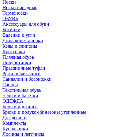
Носки
Носки нарядные
Термоноски
ОБУВЬ
Аксессуары для обуви
Ботинки
Валенки и угги
Домашние тапочки
Кеды и слипоны
Кроссовки
Пляжная обувь
Полуботинки
Праздничные туфли
Резиновые сапоги
Сандалии и босоножки
Сапоги
Текстильная обувь
Чешки и балетки
ОДЕЖДА
Брюки и джинсы
Брюки и полукомбинезоны утепленные
Дождевики
Комплекты
Купальники
Лосины и леггинсы