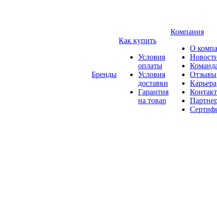
Компания
Как купить
О комп
Условия
Новост
оплаты
Команд
Бренды
Условия
Отзывы
доставки
Карьера
Гарантия
Контак
на товар
Партне
Сертиф