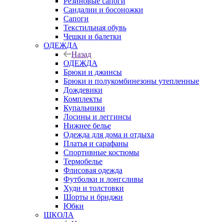
Резиновые сапоги
Сандалии и босоножки
Сапоги
Текстильная обувь
Чешки и балетки
ОДЕЖДА
Назад
ОДЕЖДА
Брюки и джинсы
Брюки и полукомбинезоны утепленные
Дождевики
Комплекты
Купальники
Лосины и леггинсы
Нижнее белье
Одежда для дома и отдыха
Платья и сарафаны
Спортивные костюмы
Термобелье
Флисовая одежда
Футболки и лонгсливы
Худи и толстовки
Шорты и бриджи
Юбки
ШКОЛА