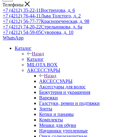
Телефоны
+7 (4212) 35-22-11
Вострецова, д. 6
+7 (4212) 76-44-11
Льва Толстого, д. 2
+7 (4212) 56-77-77
Краснореченская, д. 98
+7 (4212) 74-20-22
Стрельникова, д. 6а
+7 (4212) 54-59-05
Суворова, д. 10
WhatsApp
Каталог
Назад
Каталог
MILOTA BOX
АКСЕССУАРЫ
Назад
АКСЕССУАРЫ
Аксессуары для волос
Бижутерия и украшения
Варежки
Галстуки, ремни и подтяжки
Зонты
Кепки и панамы
Комплекты
Мешки для обуви
Наушники утепленные
Очки солнцезащитные