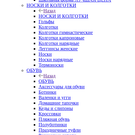
НОСКИ И КОЛГОТКИ
Назад
НОСКИ И КОЛГОТКИ
Гольфы
Колготки
Колготки гимнастические
Колготки капроновые
Колготки нарядные
Леггинсы женские
Носки
Носки нарядные
Термоноски
ОБУВЬ
Назад
ОБУВЬ
Аксессуары для обуви
Ботинки
Валенки и угги
Домашние тапочки
Кеды и слипоны
Кроссовки
Пляжная обувь
Полуботинки
Праздничные туфли