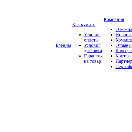
Компания
Как купить
О комп
Условия
Новост
оплаты
Команд
Бренды
Условия
Отзывы
доставки
Карьера
Гарантия
Контак
на товар
Партне
Сертиф