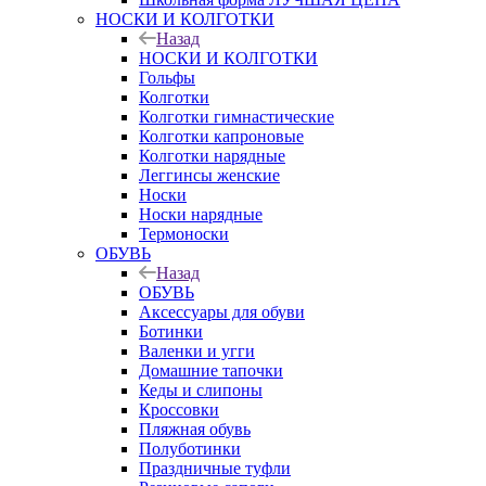
НОСКИ И КОЛГОТКИ
Назад
НОСКИ И КОЛГОТКИ
Гольфы
Колготки
Колготки гимнастические
Колготки капроновые
Колготки нарядные
Леггинсы женские
Носки
Носки нарядные
Термоноски
ОБУВЬ
Назад
ОБУВЬ
Аксессуары для обуви
Ботинки
Валенки и угги
Домашние тапочки
Кеды и слипоны
Кроссовки
Пляжная обувь
Полуботинки
Праздничные туфли