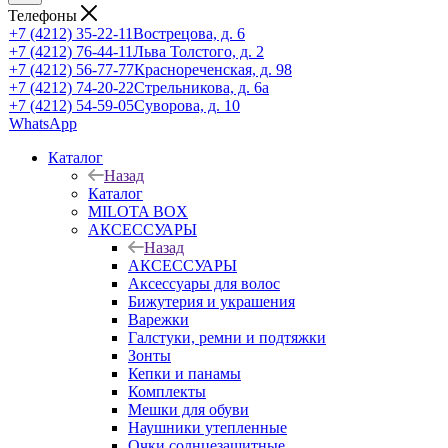
Телефоны
+7 (4212) 35-22-11
Вострецова, д. 6
+7 (4212) 76-44-11
Льва Толстого, д. 2
+7 (4212) 56-77-77
Краснореченская, д. 98
+7 (4212) 74-20-22
Стрельникова, д. 6а
+7 (4212) 54-59-05
Суворова, д. 10
WhatsApp
Каталог
Назад
Каталог
MILOTA BOX
АКСЕССУАРЫ
Назад
АКСЕССУАРЫ
Аксессуары для волос
Бижутерия и украшения
Варежки
Галстуки, ремни и подтяжки
Зонты
Кепки и панамы
Комплекты
Мешки для обуви
Наушники утепленные
Очки солнцезащитные