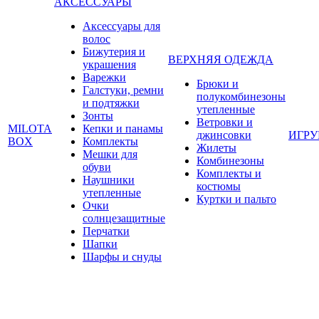
АКСЕССУАРЫ
Аксессуары для
волос
Бижутерия и
ВЕРХНЯЯ ОДЕЖДА
украшения
Варежки
Брюки и
Галстуки, ремни
полукомбинезоны
и подтяжки
утепленные
Зонты
Ветровки и
MILOTA
Кепки и панамы
джинсовки
ИГР
BOX
Комплекты
Жилеты
Мешки для
Комбинезоны
обуви
Комплекты и
Наушники
костюмы
утепленные
Куртки и пальто
Очки
солнцезащитные
Перчатки
Шапки
Шарфы и снуды