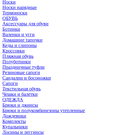
Носки
Носки нарядные
Термоноски
ОБУВЬ
Аксессуары для обуви
Ботинки
Валенки и угги
Домашние тапочки
Кеды и слипоны
Кроссовки
Пляжная обувь
Полуботинки
Праздничные туфли
Резиновые сапоги
Сандалии и босоножки
Сапоги
Текстильная обувь
Чешки и балетки
ОДЕЖДА
Брюки и джинсы
Брюки и полукомбинезоны утепленные
Дождевики
Комплекты
Купальники
Лосины и леггинсы