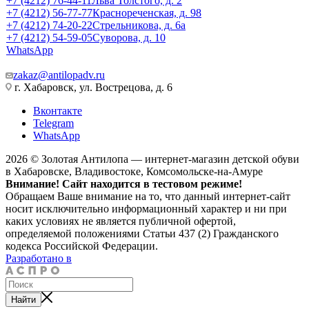
+7 (4212) 76-44-11
Льва Толстого, д. 2
+7 (4212) 56-77-77
Краснореченская, д. 98
+7 (4212) 74-20-22
Стрельникова, д. 6а
+7 (4212) 54-59-05
Суворова, д. 10
WhatsApp
zakaz@antilopadv.ru
г. Хабаровск, ул. Вострецова, д. 6
Вконтакте
Telegram
WhatsApp
2026 © Золотая Антилопа — интернет-магазин детской обуви
в Хабаровске, Владивостоке, Комсомольске-на-Амуре
Внимание! Сайт находится в тестовом режиме!
Обращаем Ваше внимание на то, что данный интернет-сайт
носит исключительно информационный характер и ни при
каких условиях не является публичной офертой,
определяемой положениями Статьи 437 (2) Гражданского
кодекса Российской Федерации.
Разработано в
Найти