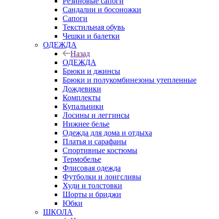
Резиновые сапоги
Сандалии и босоножки
Сапоги
Текстильная обувь
Чешки и балетки
ОДЕЖДА
Назад
ОДЕЖДА
Брюки и джинсы
Брюки и полукомбинезоны утепленные
Дождевики
Комплекты
Купальники
Лосины и леггинсы
Нижнее белье
Одежда для дома и отдыха
Платья и сарафаны
Спортивные костюмы
Термобелье
Флисовая одежда
Футболки и лонгсливы
Худи и толстовки
Шорты и бриджи
Юбки
ШКОЛА