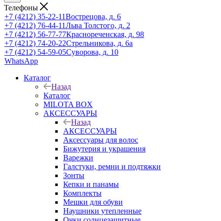
Телефоны
+7 (4212) 35-22-11
Вострецова, д. 6
+7 (4212) 76-44-11
Льва Толстого, д. 2
+7 (4212) 56-77-77
Краснореченская, д. 98
+7 (4212) 74-20-22
Стрельникова, д. 6а
+7 (4212) 54-59-05
Суворова, д. 10
WhatsApp
Каталог
Назад
Каталог
MILOTA BOX
АКСЕССУАРЫ
Назад
АКСЕССУАРЫ
Аксессуары для волос
Бижутерия и украшения
Варежки
Галстуки, ремни и подтяжки
Зонты
Кепки и панамы
Комплекты
Мешки для обуви
Наушники утепленные
Очки солнцезащитные