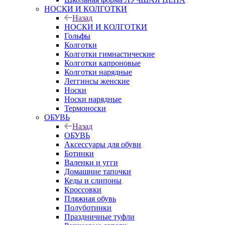
НОСКИ И КОЛГОТКИ
Назад
НОСКИ И КОЛГОТКИ
Гольфы
Колготки
Колготки гимнастические
Колготки капроновые
Колготки нарядные
Леггинсы женские
Носки
Носки нарядные
Термоноски
ОБУВЬ
Назад
ОБУВЬ
Аксессуары для обуви
Ботинки
Валенки и угги
Домашние тапочки
Кеды и слипоны
Кроссовки
Пляжная обувь
Полуботинки
Праздничные туфли