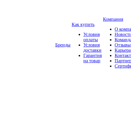
Компания
Как купить
О комп
Условия
Новост
оплаты
Команд
Бренды
Условия
Отзывы
доставки
Карьера
Гарантия
Контак
на товар
Партне
Сертиф