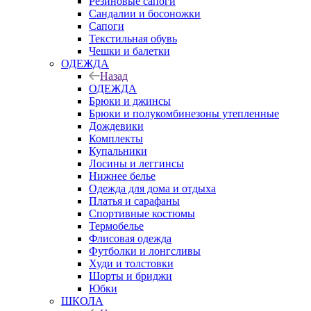
Резиновые сапоги
Сандалии и босоножки
Сапоги
Текстильная обувь
Чешки и балетки
ОДЕЖДА
Назад
ОДЕЖДА
Брюки и джинсы
Брюки и полукомбинезоны утепленные
Дождевики
Комплекты
Купальники
Лосины и леггинсы
Нижнее белье
Одежда для дома и отдыха
Платья и сарафаны
Спортивные костюмы
Термобелье
Флисовая одежда
Футболки и лонгсливы
Худи и толстовки
Шорты и бриджи
Юбки
ШКОЛА