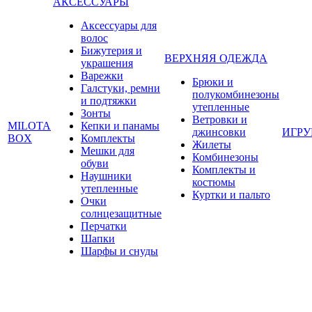
АКСЕССУАРЫ
Аксессуары для
волос
Бижутерия и
ВЕРХНЯЯ ОДЕЖДА
украшения
Варежки
Брюки и
Галстуки, ремни
полукомбинезоны
и подтяжки
утепленные
Зонты
Ветровки и
MILOTA
Кепки и панамы
джинсовки
ИГР
BOX
Комплекты
Жилеты
Мешки для
Комбинезоны
обуви
Комплекты и
Наушники
костюмы
утепленные
Куртки и пальто
Очки
солнцезащитные
Перчатки
Шапки
Шарфы и снуды