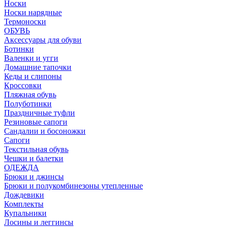
Носки
Носки нарядные
Термоноски
ОБУВЬ
Аксессуары для обуви
Ботинки
Валенки и угги
Домашние тапочки
Кеды и слипоны
Кроссовки
Пляжная обувь
Полуботинки
Праздничные туфли
Резиновые сапоги
Сандалии и босоножки
Сапоги
Текстильная обувь
Чешки и балетки
ОДЕЖДА
Брюки и джинсы
Брюки и полукомбинезоны утепленные
Дождевики
Комплекты
Купальники
Лосины и леггинсы