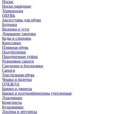
Носки
Носки нарядные
Термоноски
ОБУВЬ
Аксессуары для обуви
Ботинки
Валенки и угги
Домашние тапочки
Кеды и слипоны
Кроссовки
Пляжная обувь
Полуботинки
Праздничные туфли
Резиновые сапоги
Сандалии и босоножки
Сапоги
Текстильная обувь
Чешки и балетки
ОДЕЖДА
Брюки и джинсы
Брюки и полукомбинезоны утепленные
Дождевики
Комплекты
Купальники
Лосины и леггинсы