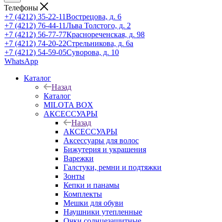
Телефоны
+7 (4212) 35-22-11
Вострецова, д. 6
+7 (4212) 76-44-11
Льва Толстого, д. 2
+7 (4212) 56-77-77
Краснореченская, д. 98
+7 (4212) 74-20-22
Стрельникова, д. 6а
+7 (4212) 54-59-05
Суворова, д. 10
WhatsApp
Каталог
Назад
Каталог
MILOTA BOX
АКСЕССУАРЫ
Назад
АКСЕССУАРЫ
Аксессуары для волос
Бижутерия и украшения
Варежки
Галстуки, ремни и подтяжки
Зонты
Кепки и панамы
Комплекты
Мешки для обуви
Наушники утепленные
Очки солнцезащитные