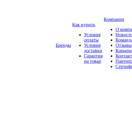
Компания
Как купить
О комп
Условия
Новост
оплаты
Команд
Бренды
Условия
Отзывы
доставки
Карьера
Гарантия
Контак
на товар
Партне
Сертиф