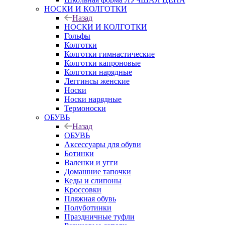
НОСКИ И КОЛГОТКИ
Назад
НОСКИ И КОЛГОТКИ
Гольфы
Колготки
Колготки гимнастические
Колготки капроновые
Колготки нарядные
Леггинсы женские
Носки
Носки нарядные
Термоноски
ОБУВЬ
Назад
ОБУВЬ
Аксессуары для обуви
Ботинки
Валенки и угги
Домашние тапочки
Кеды и слипоны
Кроссовки
Пляжная обувь
Полуботинки
Праздничные туфли