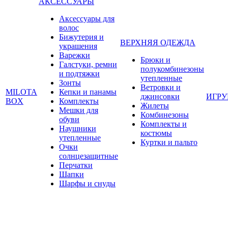
АКСЕССУАРЫ
Аксессуары для
волос
Бижутерия и
ВЕРХНЯЯ ОДЕЖДА
украшения
Варежки
Брюки и
Галстуки, ремни
полукомбинезоны
и подтяжки
утепленные
Зонты
Ветровки и
MILOTA
Кепки и панамы
джинсовки
ИГР
BOX
Комплекты
Жилеты
Мешки для
Комбинезоны
обуви
Комплекты и
Наушники
костюмы
утепленные
Куртки и пальто
Очки
солнцезащитные
Перчатки
Шапки
Шарфы и снуды