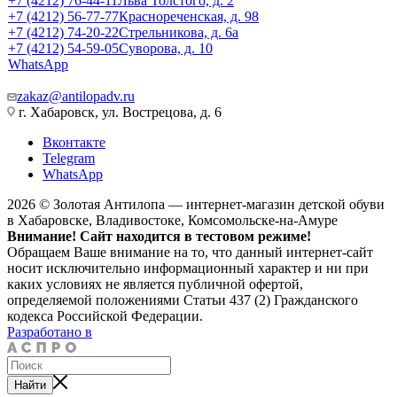
+7 (4212) 76-44-11
Льва Толстого, д. 2
+7 (4212) 56-77-77
Краснореченская, д. 98
+7 (4212) 74-20-22
Стрельникова, д. 6а
+7 (4212) 54-59-05
Суворова, д. 10
WhatsApp
zakaz@antilopadv.ru
г. Хабаровск, ул. Вострецова, д. 6
Вконтакте
Telegram
WhatsApp
2026 © Золотая Антилопа — интернет-магазин детской обуви
в Хабаровске, Владивостоке, Комсомольске-на-Амуре
Внимание! Сайт находится в тестовом режиме!
Обращаем Ваше внимание на то, что данный интернет-сайт
носит исключительно информационный характер и ни при
каких условиях не является публичной офертой,
определяемой положениями Статьи 437 (2) Гражданского
кодекса Российской Федерации.
Разработано в
Найти