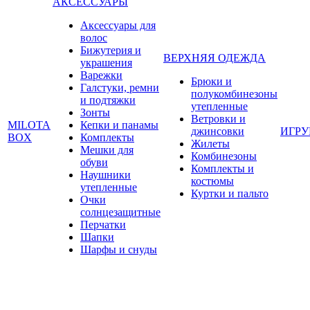
АКСЕССУАРЫ
Аксессуары для
волос
Бижутерия и
ВЕРХНЯЯ ОДЕЖДА
украшения
Варежки
Брюки и
Галстуки, ремни
полукомбинезоны
и подтяжки
утепленные
Зонты
Ветровки и
MILOTA
Кепки и панамы
джинсовки
ИГР
BOX
Комплекты
Жилеты
Мешки для
Комбинезоны
обуви
Комплекты и
Наушники
костюмы
утепленные
Куртки и пальто
Очки
солнцезащитные
Перчатки
Шапки
Шарфы и снуды