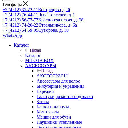
Телефоны
+7 (4212) 35-22-11
Вострецова, д. 6
+7 (4212) 76-44-11
Льва Толстого, д. 2
+7 (4212) 56-77-77
Краснореченская, д. 98
+7 (4212) 74-20-22
Стрельникова, д. 6а
+7 (4212) 54-59-05
Суворова, д. 10
WhatsApp
Каталог
Назад
Каталог
MILOTA BOX
АКСЕССУАРЫ
Назад
АКСЕССУАРЫ
Аксессуары для волос
Бижутерия и украшения
Варежки
Галстуки, ремни и подтяжки
Зонты
Кепки и панамы
Комплекты
Мешки для обуви
Наушники утепленные
Очки солнцезащитные