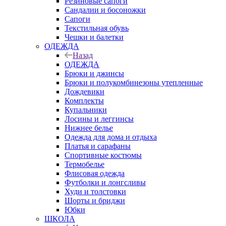
Резиновые сапоги
Сандалии и босоножки
Сапоги
Текстильная обувь
Чешки и балетки
ОДЕЖДА
Назад
ОДЕЖДА
Брюки и джинсы
Брюки и полукомбинезоны утепленные
Дождевики
Комплекты
Купальники
Лосины и леггинсы
Нижнее белье
Одежда для дома и отдыха
Платья и сарафаны
Спортивные костюмы
Термобелье
Флисовая одежда
Футболки и лонгсливы
Худи и толстовки
Шорты и бриджи
Юбки
ШКОЛА