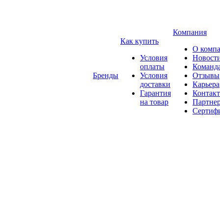
Компания
Как купить
О комп
Условия
Новост
оплаты
Команд
Бренды
Условия
Отзывы
доставки
Карьера
Гарантия
Контак
на товар
Партне
Сертиф