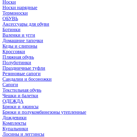
Носки
Носки нарядные
Термоноски
ОБУВЬ
Аксессуары для обуви
Ботинки
Валенки и угги
Домашние тапочки
Кеды и слипоны
Кроссовки
Пляжная обувь
Полуботинки
Праздничные туфли
Резиновые сапоги
Сандалии и босоножки
Сапоги
Текстильная обувь
Чешки и балетки
ОДЕЖДА
Брюки и джинсы
Брюки и полукомбинезоны утепленные
Дождевики
Комплекты
Купальники
Лосины и леггинсы