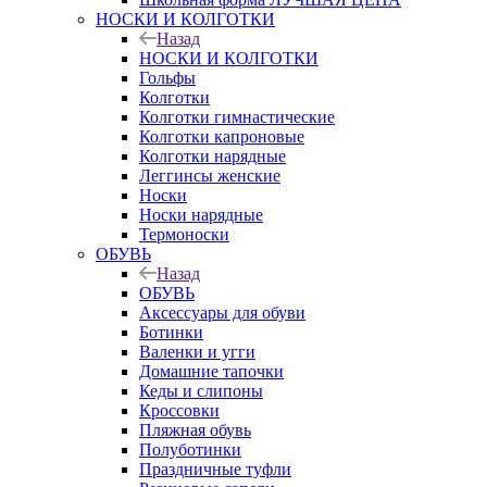
НОСКИ И КОЛГОТКИ
Назад
НОСКИ И КОЛГОТКИ
Гольфы
Колготки
Колготки гимнастические
Колготки капроновые
Колготки нарядные
Леггинсы женские
Носки
Носки нарядные
Термоноски
ОБУВЬ
Назад
ОБУВЬ
Аксессуары для обуви
Ботинки
Валенки и угги
Домашние тапочки
Кеды и слипоны
Кроссовки
Пляжная обувь
Полуботинки
Праздничные туфли