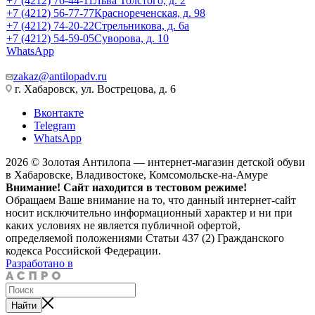
+7 (4212) 76-44-11
Льва Толстого, д. 2
+7 (4212) 56-77-77
Краснореченская, д. 98
+7 (4212) 74-20-22
Стрельникова, д. 6а
+7 (4212) 54-59-05
Суворова, д. 10
WhatsApp
zakaz@antilopadv.ru
г. Хабаровск, ул. Вострецова, д. 6
Вконтакте
Telegram
WhatsApp
2026 © Золотая Антилопа — интернет-магазин детской обуви
в Хабаровске, Владивостоке, Комсомольске-на-Амуре
Внимание! Сайт находится в тестовом режиме!
Обращаем Ваше внимание на то, что данный интернет-сайт
носит исключительно информационный характер и ни при
каких условиях не является публичной офертой,
определяемой положениями Статьи 437 (2) Гражданского
кодекса Российской Федерации.
Разработано в
Найти