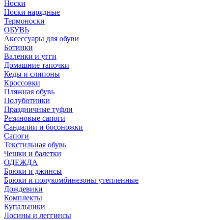
Носки
Носки нарядные
Термоноски
ОБУВЬ
Аксессуары для обуви
Ботинки
Валенки и угги
Домашние тапочки
Кеды и слипоны
Кроссовки
Пляжная обувь
Полуботинки
Праздничные туфли
Резиновые сапоги
Сандалии и босоножки
Сапоги
Текстильная обувь
Чешки и балетки
ОДЕЖДА
Брюки и джинсы
Брюки и полукомбинезоны утепленные
Дождевики
Комплекты
Купальники
Лосины и леггинсы