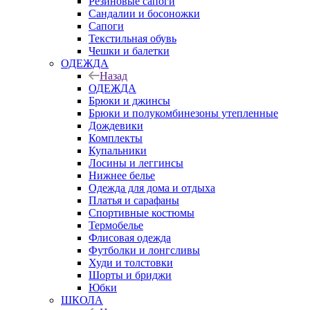
Резиновые сапоги
Сандалии и босоножки
Сапоги
Текстильная обувь
Чешки и балетки
ОДЕЖДА
Назад
ОДЕЖДА
Брюки и джинсы
Брюки и полукомбинезоны утепленные
Дождевики
Комплекты
Купальники
Лосины и леггинсы
Нижнее белье
Одежда для дома и отдыха
Платья и сарафаны
Спортивные костюмы
Термобелье
Флисовая одежда
Футболки и лонгсливы
Худи и толстовки
Шорты и бриджи
Юбки
ШКОЛА