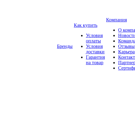
Компания
Как купить
О комп
Условия
Новост
оплаты
Команд
Бренды
Условия
Отзывы
доставки
Карьера
Гарантия
Контак
на товар
Партне
Сертиф