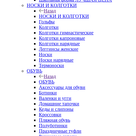
НОСКИ И КОЛГОТКИ
Назад
НОСКИ И КОЛГОТКИ
Гольфы
Колготки
Колготки гимнастические
Колготки капроновые
Колготки нарядные
Леггинсы женские
Носки
Носки нарядные
Термоноски
ОБУВЬ
Назад
ОБУВЬ
Аксессуары для обуви
Ботинки
Валенки и угги
Домашние тапочки
Кеды и слипоны
Кроссовки
Пляжная обувь
Полуботинки
Праздничные туфли