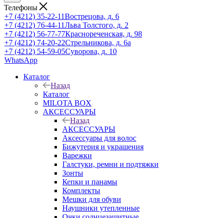
Телефоны
+7 (4212) 35-22-11
Вострецова, д. 6
+7 (4212) 76-44-11
Льва Толстого, д. 2
+7 (4212) 56-77-77
Краснореченская, д. 98
+7 (4212) 74-20-22
Стрельникова, д. 6а
+7 (4212) 54-59-05
Суворова, д. 10
WhatsApp
Каталог
Назад
Каталог
MILOTA BOX
АКСЕССУАРЫ
Назад
АКСЕССУАРЫ
Аксессуары для волос
Бижутерия и украшения
Варежки
Галстуки, ремни и подтяжки
Зонты
Кепки и панамы
Комплекты
Мешки для обуви
Наушники утепленные
Очки солнцезащитные