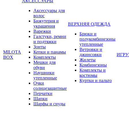
АКСЕССУАРЫ
Аксессуары для
волос
Бижутерия и
ВЕРХНЯЯ ОДЕЖДА
украшения
Варежки
Брюки и
Галстуки, ремни
полукомбинезоны
и подтяжки
утепленные
Зонты
Ветровки и
MILOTA
Кепки и панамы
джинсовки
ИГР
BOX
Комплекты
Жилеты
Мешки для
Комбинезоны
обуви
Комплекты и
Наушники
костюмы
утепленные
Куртки и пальто
Очки
солнцезащитные
Перчатки
Шапки
Шарфы и снуды