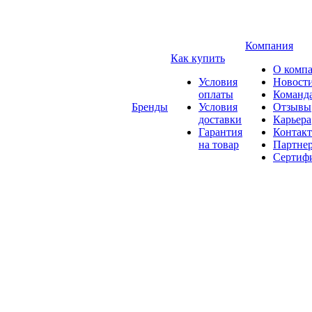
Компания
Как купить
О комп
Условия
Новост
оплаты
Команд
Бренды
Условия
Отзывы
доставки
Карьера
Гарантия
Контак
на товар
Партне
Сертиф