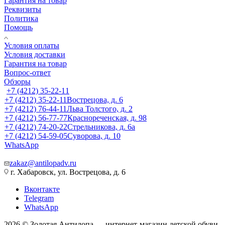
Гарантия на товар
Реквизиты
Политика
Помощь
Условия оплаты
Условия доставки
Гарантия на товар
Вопрос-ответ
Обзоры
+7 (4212) 35-22-11
+7 (4212) 35-22-11
Вострецова, д. 6
+7 (4212) 76-44-11
Льва Толстого, д. 2
+7 (4212) 56-77-77
Краснореченская, д. 98
+7 (4212) 74-20-22
Стрельникова, д. 6а
+7 (4212) 54-59-05
Суворова, д. 10
WhatsApp
zakaz@antilopadv.ru
г. Хабаровск, ул. Вострецова, д. 6
Вконтакте
Telegram
WhatsApp
2026 © Золотая Антилопа — интернет-магазин детской обуви