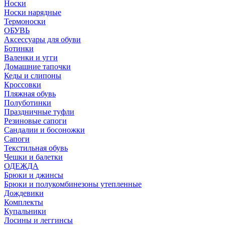
Носки
Носки нарядные
Термоноски
ОБУВЬ
Аксессуары для обуви
Ботинки
Валенки и угги
Домашние тапочки
Кеды и слипоны
Кроссовки
Пляжная обувь
Полуботинки
Праздничные туфли
Резиновые сапоги
Сандалии и босоножки
Сапоги
Текстильная обувь
Чешки и балетки
ОДЕЖДА
Брюки и джинсы
Брюки и полукомбинезоны утепленные
Дождевики
Комплекты
Купальники
Лосины и леггинсы