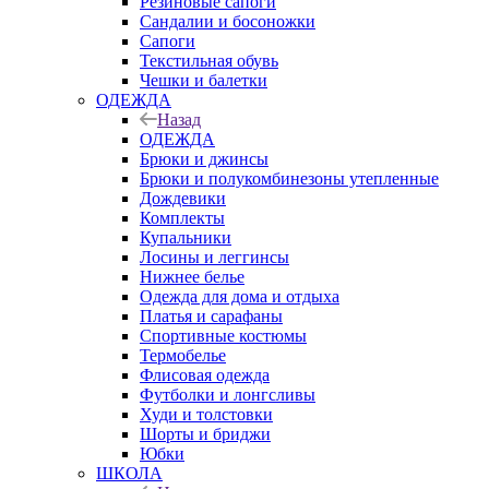
Резиновые сапоги
Сандалии и босоножки
Сапоги
Текстильная обувь
Чешки и балетки
ОДЕЖДА
Назад
ОДЕЖДА
Брюки и джинсы
Брюки и полукомбинезоны утепленные
Дождевики
Комплекты
Купальники
Лосины и леггинсы
Нижнее белье
Одежда для дома и отдыха
Платья и сарафаны
Спортивные костюмы
Термобелье
Флисовая одежда
Футболки и лонгсливы
Худи и толстовки
Шорты и бриджи
Юбки
ШКОЛА