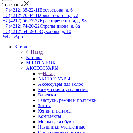
Телефоны
+7 (4212) 35-22-11
Вострецова, д. 6
+7 (4212) 76-44-11
Льва Толстого, д. 2
+7 (4212) 56-77-77
Краснореченская, д. 98
+7 (4212) 74-20-22
Стрельникова, д. 6а
+7 (4212) 54-59-05
Суворова, д. 10
WhatsApp
Каталог
Назад
Каталог
MILOTA BOX
АКСЕССУАРЫ
Назад
АКСЕССУАРЫ
Аксессуары для волос
Бижутерия и украшения
Варежки
Галстуки, ремни и подтяжки
Зонты
Кепки и панамы
Комплекты
Мешки для обуви
Наушники утепленные
Очки солнцезащитные