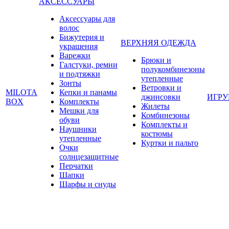
АКСЕССУАРЫ
Аксессуары для
волос
Бижутерия и
ВЕРХНЯЯ ОДЕЖДА
украшения
Варежки
Брюки и
Галстуки, ремни
полукомбинезоны
и подтяжки
утепленные
Зонты
Ветровки и
MILOTA
Кепки и панамы
джинсовки
ИГР
BOX
Комплекты
Жилеты
Мешки для
Комбинезоны
обуви
Комплекты и
Наушники
костюмы
утепленные
Куртки и пальто
Очки
солнцезащитные
Перчатки
Шапки
Шарфы и снуды