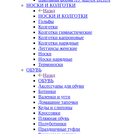
НОСКИ И КОЛГОТКИ
Назад
НОСКИ И КОЛГОТКИ
Гольфы
Колготки
Колготки гимнастические
Колготки капроновые
Колготки нарядные
Леггинсы женские
Носки
Носки нарядные
Термоноски
ОБУВЬ
Назад
ОБУВЬ
Аксессуары для обуви
Ботинки
Валенки и угги
Домашние тапочки
Кеды и слипоны
Кроссовки
Пляжная обувь
Полуботинки
Праздничные туфли