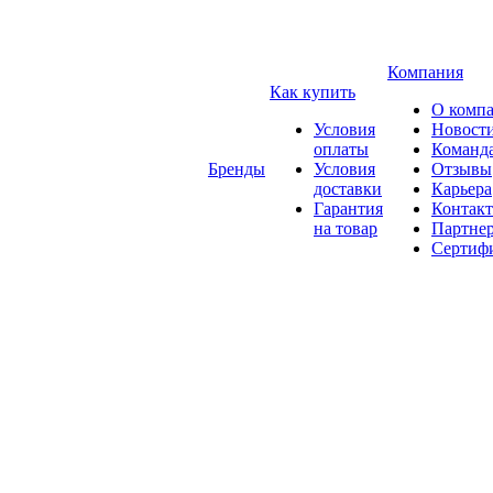
Компания
Как купить
О комп
Условия
Новост
оплаты
Команд
Бренды
Условия
Отзывы
доставки
Карьера
Гарантия
Контак
на товар
Партне
Сертиф