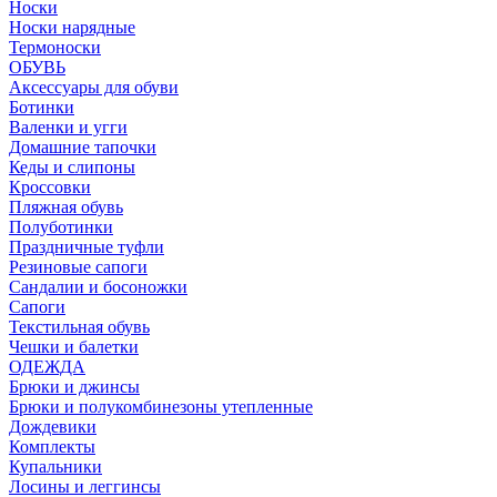
Носки
Носки нарядные
Термоноски
ОБУВЬ
Аксессуары для обуви
Ботинки
Валенки и угги
Домашние тапочки
Кеды и слипоны
Кроссовки
Пляжная обувь
Полуботинки
Праздничные туфли
Резиновые сапоги
Сандалии и босоножки
Сапоги
Текстильная обувь
Чешки и балетки
ОДЕЖДА
Брюки и джинсы
Брюки и полукомбинезоны утепленные
Дождевики
Комплекты
Купальники
Лосины и леггинсы