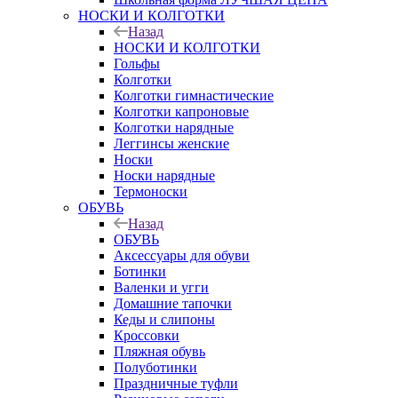
НОСКИ И КОЛГОТКИ
Назад
НОСКИ И КОЛГОТКИ
Гольфы
Колготки
Колготки гимнастические
Колготки капроновые
Колготки нарядные
Леггинсы женские
Носки
Носки нарядные
Термоноски
ОБУВЬ
Назад
ОБУВЬ
Аксессуары для обуви
Ботинки
Валенки и угги
Домашние тапочки
Кеды и слипоны
Кроссовки
Пляжная обувь
Полуботинки
Праздничные туфли