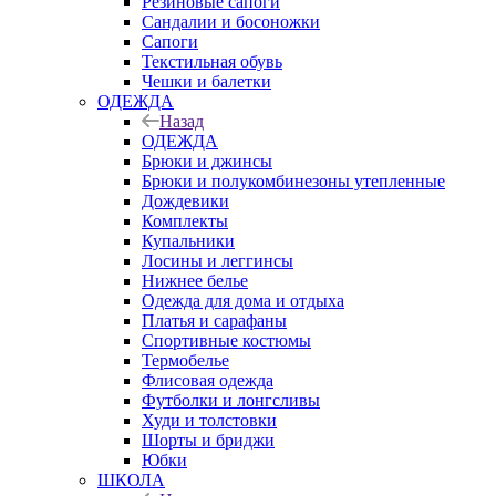
Резиновые сапоги
Сандалии и босоножки
Сапоги
Текстильная обувь
Чешки и балетки
ОДЕЖДА
Назад
ОДЕЖДА
Брюки и джинсы
Брюки и полукомбинезоны утепленные
Дождевики
Комплекты
Купальники
Лосины и леггинсы
Нижнее белье
Одежда для дома и отдыха
Платья и сарафаны
Спортивные костюмы
Термобелье
Флисовая одежда
Футболки и лонгсливы
Худи и толстовки
Шорты и бриджи
Юбки
ШКОЛА