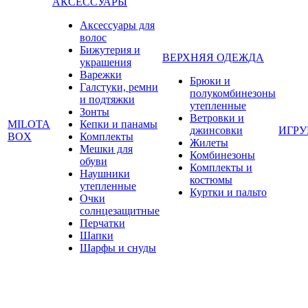
АКСЕССУАРЫ
Аксессуары для
волос
Бижутерия и
ВЕРХНЯЯ ОДЕЖДА
украшения
Варежки
Брюки и
Галстуки, ремни
полукомбинезоны
и подтяжки
утепленные
Зонты
Ветровки и
MILOTA
Кепки и панамы
джинсовки
ИГР
BOX
Комплекты
Жилеты
Мешки для
Комбинезоны
обуви
Комплекты и
Наушники
костюмы
утепленные
Куртки и пальто
Очки
солнцезащитные
Перчатки
Шапки
Шарфы и снуды