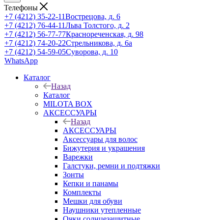
Телефоны
+7 (4212) 35-22-11
Вострецова, д. 6
+7 (4212) 76-44-11
Льва Толстого, д. 2
+7 (4212) 56-77-77
Краснореченская, д. 98
+7 (4212) 74-20-22
Стрельникова, д. 6а
+7 (4212) 54-59-05
Суворова, д. 10
WhatsApp
Каталог
Назад
Каталог
MILOTA BOX
АКСЕССУАРЫ
Назад
АКСЕССУАРЫ
Аксессуары для волос
Бижутерия и украшения
Варежки
Галстуки, ремни и подтяжки
Зонты
Кепки и панамы
Комплекты
Мешки для обуви
Наушники утепленные
Очки солнцезащитные