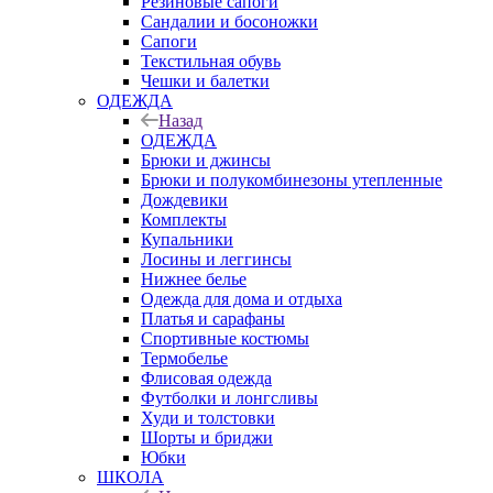
Резиновые сапоги
Сандалии и босоножки
Сапоги
Текстильная обувь
Чешки и балетки
ОДЕЖДА
Назад
ОДЕЖДА
Брюки и джинсы
Брюки и полукомбинезоны утепленные
Дождевики
Комплекты
Купальники
Лосины и леггинсы
Нижнее белье
Одежда для дома и отдыха
Платья и сарафаны
Спортивные костюмы
Термобелье
Флисовая одежда
Футболки и лонгсливы
Худи и толстовки
Шорты и бриджи
Юбки
ШКОЛА