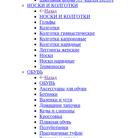
НОСКИ И КОЛГОТКИ
Назад
НОСКИ И КОЛГОТКИ
Гольфы
Колготки
Колготки гимнастические
Колготки капроновые
Колготки нарядные
Леггинсы женские
Носки
Носки нарядные
Термоноски
ОБУВЬ
Назад
ОБУВЬ
Аксессуары для обуви
Ботинки
Валенки и угги
Домашние тапочки
Кеды и слипоны
Кроссовки
Пляжная обувь
Полуботинки
Праздничные туфли