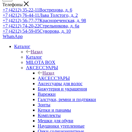
Телефоны
+7 (4212) 35-22-11
Вострецова, д. 6
+7 (4212) 76-44-11
Льва Толстого, д. 2
+7 (4212) 56-77-77
Краснореченская, д. 98
+7 (4212) 74-20-22
Стрельникова, д. 6а
+7 (4212) 54-59-05
Суворова, д. 10
WhatsApp
Каталог
Назад
Каталог
MILOTA BOX
АКСЕССУАРЫ
Назад
АКСЕССУАРЫ
Аксессуары для волос
Бижутерия и украшения
Варежки
Галстуки, ремни и подтяжки
Зонты
Кепки и панамы
Комплекты
Мешки для обуви
Наушники утепленные
Очки солнцезащитные