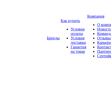
Компания
Как купить
О комп
Условия
Новост
оплаты
Команд
Бренды
Условия
Отзывы
доставки
Карьера
Гарантия
Контак
на товар
Партне
Сертиф