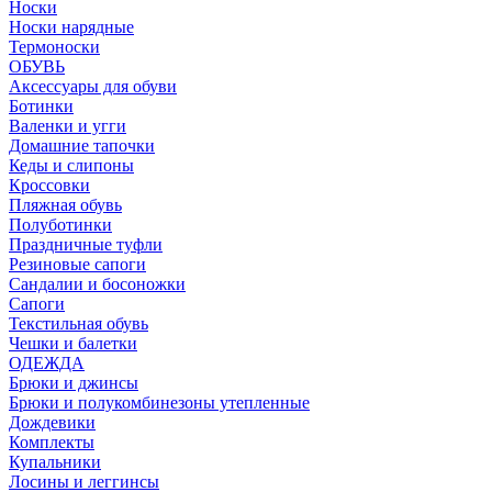
Носки
Носки нарядные
Термоноски
ОБУВЬ
Аксессуары для обуви
Ботинки
Валенки и угги
Домашние тапочки
Кеды и слипоны
Кроссовки
Пляжная обувь
Полуботинки
Праздничные туфли
Резиновые сапоги
Сандалии и босоножки
Сапоги
Текстильная обувь
Чешки и балетки
ОДЕЖДА
Брюки и джинсы
Брюки и полукомбинезоны утепленные
Дождевики
Комплекты
Купальники
Лосины и леггинсы