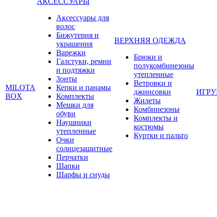
АКСЕССУАРЫ
Аксессуары для
волос
Бижутерия и
ВЕРХНЯЯ ОДЕЖДА
украшения
Варежки
Брюки и
Галстуки, ремни
полукомбинезоны
и подтяжки
утепленные
Зонты
Ветровки и
MILOTA
Кепки и панамы
джинсовки
ИГР
BOX
Комплекты
Жилеты
Мешки для
Комбинезоны
обуви
Комплекты и
Наушники
костюмы
утепленные
Куртки и пальто
Очки
солнцезащитные
Перчатки
Шапки
Шарфы и снуды