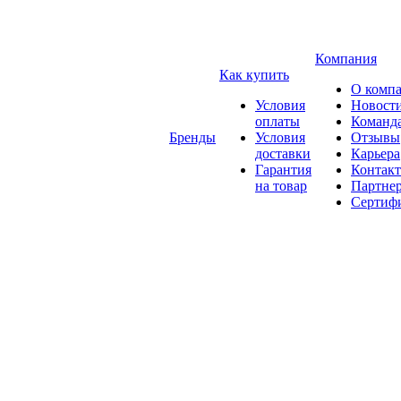
Компания
Как купить
О комп
Условия
Новост
оплаты
Команд
Бренды
Условия
Отзывы
доставки
Карьера
Гарантия
Контак
на товар
Партне
Сертиф