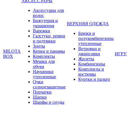
АКСЕССУАРЫ
Аксессуары для
волос
Бижутерия и
ВЕРХНЯЯ ОДЕЖДА
украшения
Варежки
Брюки и
Галстуки, ремни
полукомбинезоны
и подтяжки
утепленные
Зонты
Ветровки и
MILOTA
Кепки и панамы
джинсовки
ИГР
BOX
Комплекты
Жилеты
Мешки для
Комбинезоны
обуви
Комплекты и
Наушники
костюмы
утепленные
Куртки и пальто
Очки
солнцезащитные
Перчатки
Шапки
Шарфы и снуды