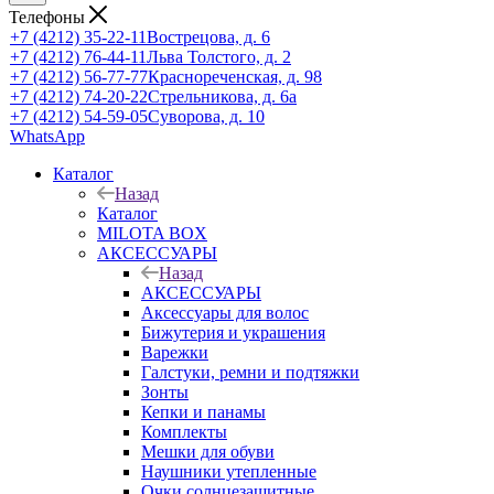
Телефоны
+7 (4212) 35-22-11
Вострецова, д. 6
+7 (4212) 76-44-11
Льва Толстого, д. 2
+7 (4212) 56-77-77
Краснореченская, д. 98
+7 (4212) 74-20-22
Стрельникова, д. 6а
+7 (4212) 54-59-05
Суворова, д. 10
WhatsApp
Каталог
Назад
Каталог
MILOTA BOX
АКСЕССУАРЫ
Назад
АКСЕССУАРЫ
Аксессуары для волос
Бижутерия и украшения
Варежки
Галстуки, ремни и подтяжки
Зонты
Кепки и панамы
Комплекты
Мешки для обуви
Наушники утепленные
Очки солнцезащитные