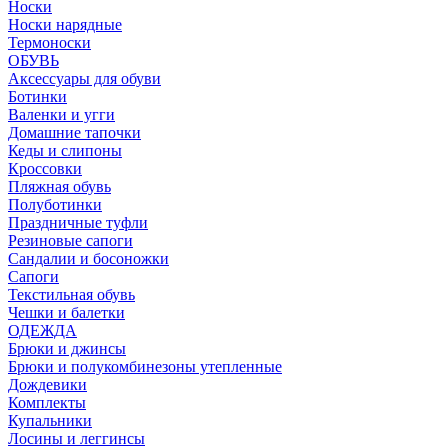
Носки
Носки нарядные
Термоноски
ОБУВЬ
Аксессуары для обуви
Ботинки
Валенки и угги
Домашние тапочки
Кеды и слипоны
Кроссовки
Пляжная обувь
Полуботинки
Праздничные туфли
Резиновые сапоги
Сандалии и босоножки
Сапоги
Текстильная обувь
Чешки и балетки
ОДЕЖДА
Брюки и джинсы
Брюки и полукомбинезоны утепленные
Дождевики
Комплекты
Купальники
Лосины и леггинсы