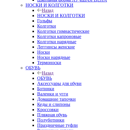
НОСКИ И КОЛГОТКИ
Назад
НОСКИ И КОЛГОТКИ
Гольфы
Колготки
Колготки гимнастические
Колготки капроновые
Колготки нарядные
Леггинсы женские
Носки
Носки нарядные
Термоноски
ОБУВЬ
Назад
ОБУВЬ
Аксессуары для обуви
Ботинки
Валенки и угги
Домашние тапочки
Кеды и слипоны
Кроссовки
Пляжная обувь
Полуботинки
Праздничные туфли