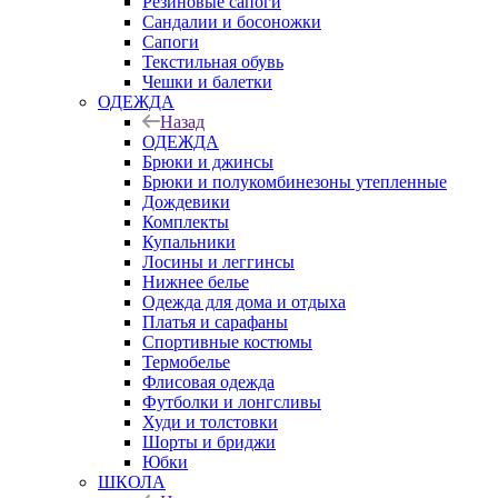
Резиновые сапоги
Сандалии и босоножки
Сапоги
Текстильная обувь
Чешки и балетки
ОДЕЖДА
Назад
ОДЕЖДА
Брюки и джинсы
Брюки и полукомбинезоны утепленные
Дождевики
Комплекты
Купальники
Лосины и леггинсы
Нижнее белье
Одежда для дома и отдыха
Платья и сарафаны
Спортивные костюмы
Термобелье
Флисовая одежда
Футболки и лонгсливы
Худи и толстовки
Шорты и бриджи
Юбки
ШКОЛА