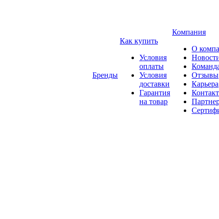
Компания
Как купить
О комп
Условия
Новост
оплаты
Команд
Бренды
Условия
Отзывы
доставки
Карьера
Гарантия
Контак
на товар
Партне
Сертиф