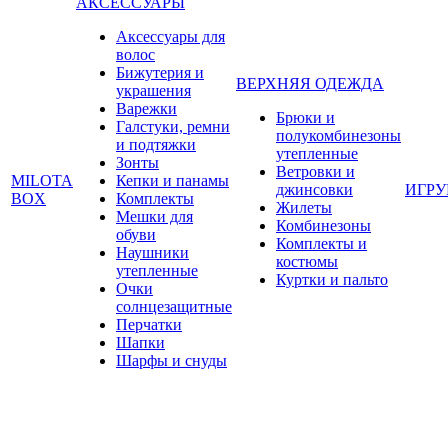
АКСЕССУАРЫ
Аксессуары для
волос
Бижутерия и
ВЕРХНЯЯ ОДЕЖДА
украшения
Варежки
Брюки и
Галстуки, ремни
полукомбинезоны
и подтяжки
утепленные
Зонты
Ветровки и
MILOTA
Кепки и панамы
джинсовки
ИГР
BOX
Комплекты
Жилеты
Мешки для
Комбинезоны
обуви
Комплекты и
Наушники
костюмы
утепленные
Куртки и пальто
Очки
солнцезащитные
Перчатки
Шапки
Шарфы и снуды