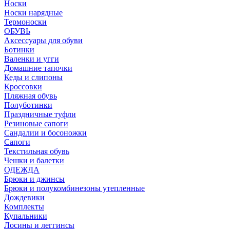
Носки
Носки нарядные
Термоноски
ОБУВЬ
Аксессуары для обуви
Ботинки
Валенки и угги
Домашние тапочки
Кеды и слипоны
Кроссовки
Пляжная обувь
Полуботинки
Праздничные туфли
Резиновые сапоги
Сандалии и босоножки
Сапоги
Текстильная обувь
Чешки и балетки
ОДЕЖДА
Брюки и джинсы
Брюки и полукомбинезоны утепленные
Дождевики
Комплекты
Купальники
Лосины и леггинсы