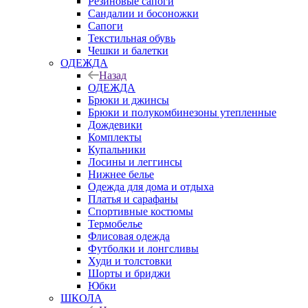
Резиновые сапоги
Сандалии и босоножки
Сапоги
Текстильная обувь
Чешки и балетки
ОДЕЖДА
Назад
ОДЕЖДА
Брюки и джинсы
Брюки и полукомбинезоны утепленные
Дождевики
Комплекты
Купальники
Лосины и леггинсы
Нижнее белье
Одежда для дома и отдыха
Платья и сарафаны
Спортивные костюмы
Термобелье
Флисовая одежда
Футболки и лонгсливы
Худи и толстовки
Шорты и бриджи
Юбки
ШКОЛА