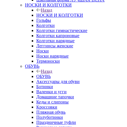
НОСКИ И КОЛГОТКИ
Назад
НОСКИ И КОЛГОТКИ
Гольфы
Колготки
Колготки гимнастические
Колготки капроновые
Колготки нарядные
Леггинсы женские
Носки
Носки нарядные
Термоноски
ОБУВЬ
Назад
ОБУВЬ
Аксессуары для обуви
Ботинки
Валенки и угги
Домашние тапочки
Кеды и слипоны
Кроссовки
Пляжная обувь
Полуботинки
Праздничные туфли