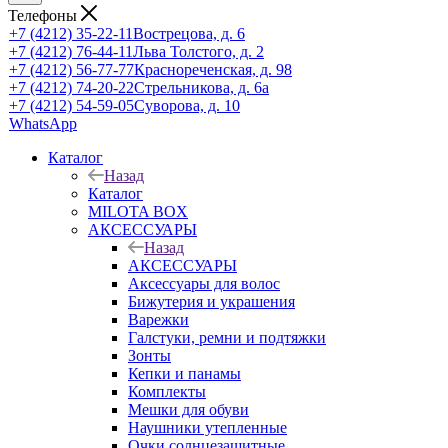
Телефоны
+7 (4212) 35-22-11
Вострецова, д. 6
+7 (4212) 76-44-11
Льва Толстого, д. 2
+7 (4212) 56-77-77
Краснореченская, д. 98
+7 (4212) 74-20-22
Стрельникова, д. 6а
+7 (4212) 54-59-05
Суворова, д. 10
WhatsApp
Каталог
Назад
Каталог
MILOTA BOX
АКСЕССУАРЫ
Назад
АКСЕССУАРЫ
Аксессуары для волос
Бижутерия и украшения
Варежки
Галстуки, ремни и подтяжки
Зонты
Кепки и панамы
Комплекты
Мешки для обуви
Наушники утепленные
Очки солнцезащитные