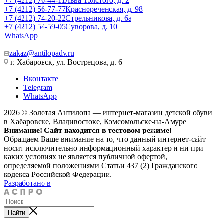
+7 (4212) 76-44-11
Льва Толстого, д. 2
+7 (4212) 56-77-77
Краснореченская, д. 98
+7 (4212) 74-20-22
Стрельникова, д. 6а
+7 (4212) 54-59-05
Суворова, д. 10
WhatsApp
zakaz@antilopadv.ru
г. Хабаровск, ул. Вострецова, д. 6
Вконтакте
Telegram
WhatsApp
2026 © Золотая Антилопа — интернет-магазин детской обуви
в Хабаровске, Владивостоке, Комсомольске-на-Амуре
Внимание! Сайт находится в тестовом режиме!
Обращаем Ваше внимание на то, что данный интернет-сайт
носит исключительно информационный характер и ни при
каких условиях не является публичной офертой,
определяемой положениями Статьи 437 (2) Гражданского
кодекса Российской Федерации.
Разработано в
Найти