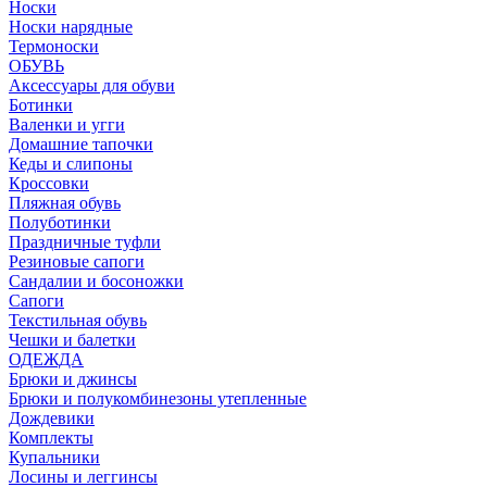
Носки
Носки нарядные
Термоноски
ОБУВЬ
Аксессуары для обуви
Ботинки
Валенки и угги
Домашние тапочки
Кеды и слипоны
Кроссовки
Пляжная обувь
Полуботинки
Праздничные туфли
Резиновые сапоги
Сандалии и босоножки
Сапоги
Текстильная обувь
Чешки и балетки
ОДЕЖДА
Брюки и джинсы
Брюки и полукомбинезоны утепленные
Дождевики
Комплекты
Купальники
Лосины и леггинсы