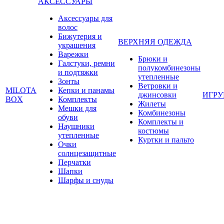
АКСЕССУАРЫ
Аксессуары для
волос
Бижутерия и
ВЕРХНЯЯ ОДЕЖДА
украшения
Варежки
Брюки и
Галстуки, ремни
полукомбинезоны
и подтяжки
утепленные
Зонты
Ветровки и
MILOTA
Кепки и панамы
джинсовки
ИГР
BOX
Комплекты
Жилеты
Мешки для
Комбинезоны
обуви
Комплекты и
Наушники
костюмы
утепленные
Куртки и пальто
Очки
солнцезащитные
Перчатки
Шапки
Шарфы и снуды