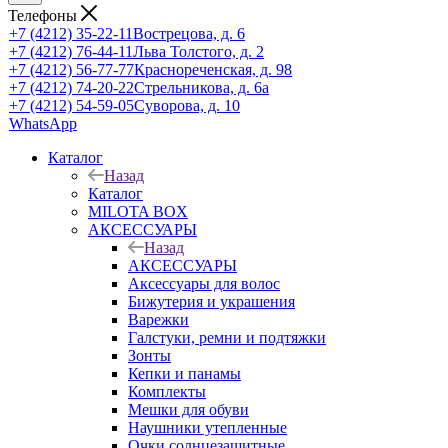
Телефоны
+7 (4212) 35-22-11
Вострецова, д. 6
+7 (4212) 76-44-11
Льва Толстого, д. 2
+7 (4212) 56-77-77
Краснореченская, д. 98
+7 (4212) 74-20-22
Стрельникова, д. 6а
+7 (4212) 54-59-05
Суворова, д. 10
WhatsApp
Каталог
Назад
Каталог
MILOTA BOX
АКСЕССУАРЫ
Назад
АКСЕССУАРЫ
Аксессуары для волос
Бижутерия и украшения
Варежки
Галстуки, ремни и подтяжки
Зонты
Кепки и панамы
Комплекты
Мешки для обуви
Наушники утепленные
Очки солнцезащитные