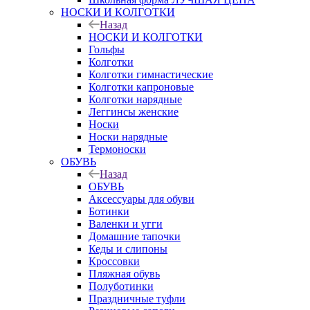
НОСКИ И КОЛГОТКИ
Назад
НОСКИ И КОЛГОТКИ
Гольфы
Колготки
Колготки гимнастические
Колготки капроновые
Колготки нарядные
Леггинсы женские
Носки
Носки нарядные
Термоноски
ОБУВЬ
Назад
ОБУВЬ
Аксессуары для обуви
Ботинки
Валенки и угги
Домашние тапочки
Кеды и слипоны
Кроссовки
Пляжная обувь
Полуботинки
Праздничные туфли