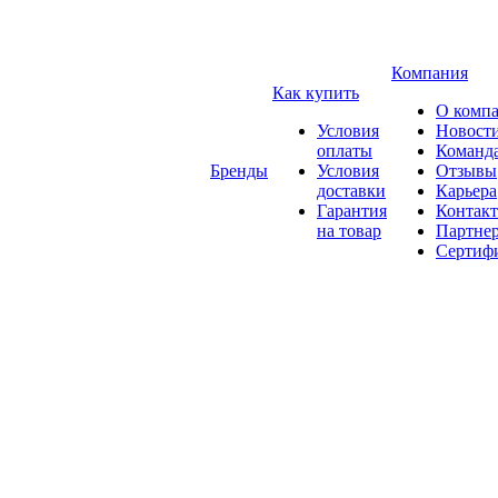
Компания
Как купить
О комп
Условия
Новост
оплаты
Команд
Бренды
Условия
Отзывы
доставки
Карьера
Гарантия
Контак
на товар
Партне
Сертиф