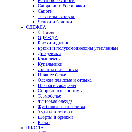
Резиновые сапоги
Сандалии и босоножки
Сапоги
Текстильная обувь
Чешки и балетки
ОДЕЖДА
Назад
ОДЕЖДА
Брюки и джинсы
Брюки и полукомбинезоны утепленные
Дождевики
Комплекты
Купальники
Лосины и леггинсы
Нижнее белье
Одежда для дома и отдыха
Платья и сарафаны
Спортивные костюмы
Термобелье
Флисовая одежда
Футболки и лонгсливы
Худи и толстовки
Шорты и бриджи
Юбки
ШКОЛА