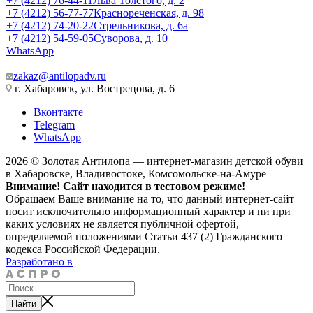
+7 (4212) 76-44-11
Льва Толстого, д. 2
+7 (4212) 56-77-77
Краснореченская, д. 98
+7 (4212) 74-20-22
Стрельникова, д. 6а
+7 (4212) 54-59-05
Суворова, д. 10
WhatsApp
zakaz@antilopadv.ru
г. Хабаровск, ул. Вострецова, д. 6
Вконтакте
Telegram
WhatsApp
2026 © Золотая Антилопа — интернет-магазин детской обуви
в Хабаровске, Владивостоке, Комсомольске-на-Амуре
Внимание! Сайт находится в тестовом режиме!
Обращаем Ваше внимание на то, что данный интернет-сайт
носит исключительно информационный характер и ни при
каких условиях не является публичной офертой,
определяемой положениями Статьи 437 (2) Гражданского
кодекса Российской Федерации.
Разработано в
Найти