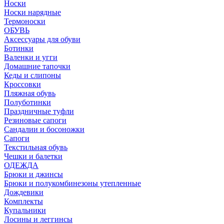
Носки
Носки нарядные
Термоноски
ОБУВЬ
Аксессуары для обуви
Ботинки
Валенки и угги
Домашние тапочки
Кеды и слипоны
Кроссовки
Пляжная обувь
Полуботинки
Праздничные туфли
Резиновые сапоги
Сандалии и босоножки
Сапоги
Текстильная обувь
Чешки и балетки
ОДЕЖДА
Брюки и джинсы
Брюки и полукомбинезоны утепленные
Дождевики
Комплекты
Купальники
Лосины и леггинсы