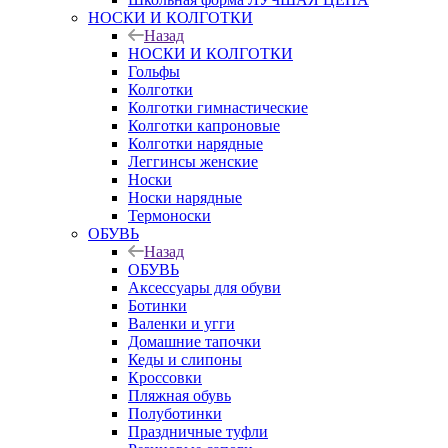
НОСКИ И КОЛГОТКИ
Назад
НОСКИ И КОЛГОТКИ
Гольфы
Колготки
Колготки гимнастические
Колготки капроновые
Колготки нарядные
Леггинсы женские
Носки
Носки нарядные
Термоноски
ОБУВЬ
Назад
ОБУВЬ
Аксессуары для обуви
Ботинки
Валенки и угги
Домашние тапочки
Кеды и слипоны
Кроссовки
Пляжная обувь
Полуботинки
Праздничные туфли