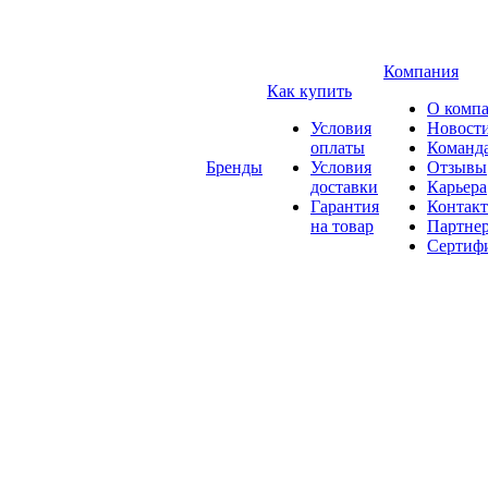
Компания
Как купить
О комп
Условия
Новост
оплаты
Команд
Бренды
Условия
Отзывы
доставки
Карьера
Гарантия
Контак
на товар
Партне
Сертиф