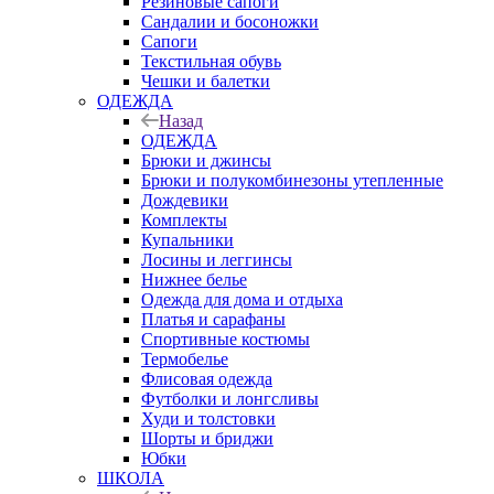
Резиновые сапоги
Сандалии и босоножки
Сапоги
Текстильная обувь
Чешки и балетки
ОДЕЖДА
Назад
ОДЕЖДА
Брюки и джинсы
Брюки и полукомбинезоны утепленные
Дождевики
Комплекты
Купальники
Лосины и леггинсы
Нижнее белье
Одежда для дома и отдыха
Платья и сарафаны
Спортивные костюмы
Термобелье
Флисовая одежда
Футболки и лонгсливы
Худи и толстовки
Шорты и бриджи
Юбки
ШКОЛА