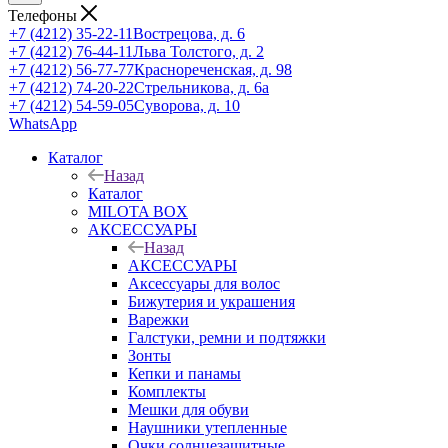
Телефоны
+7 (4212) 35-22-11
Вострецова, д. 6
+7 (4212) 76-44-11
Льва Толстого, д. 2
+7 (4212) 56-77-77
Краснореченская, д. 98
+7 (4212) 74-20-22
Стрельникова, д. 6а
+7 (4212) 54-59-05
Суворова, д. 10
WhatsApp
Каталог
Назад
Каталог
MILOTA BOX
АКСЕССУАРЫ
Назад
АКСЕССУАРЫ
Аксессуары для волос
Бижутерия и украшения
Варежки
Галстуки, ремни и подтяжки
Зонты
Кепки и панамы
Комплекты
Мешки для обуви
Наушники утепленные
Очки солнцезащитные