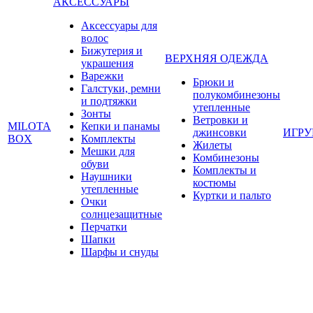
АКСЕССУАРЫ
Аксессуары для
волос
Бижутерия и
ВЕРХНЯЯ ОДЕЖДА
украшения
Варежки
Брюки и
Галстуки, ремни
полукомбинезоны
и подтяжки
утепленные
Зонты
Ветровки и
MILOTA
Кепки и панамы
джинсовки
ИГР
BOX
Комплекты
Жилеты
Мешки для
Комбинезоны
обуви
Комплекты и
Наушники
костюмы
утепленные
Куртки и пальто
Очки
солнцезащитные
Перчатки
Шапки
Шарфы и снуды