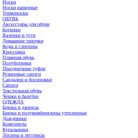
Носки
Носки нарядные
Термоноски
ОБУВЬ
Аксессуары для обуви
Ботинки
Валенки и угги
Домашние тапочки
Кеды и слипоны
Кроссовки
Пляжная обувь
Полуботинки
Праздничные туфли
Резиновые сапоги
Сандалии и босоножки
Сапоги
Текстильная обувь
Чешки и балетки
ОДЕЖДА
Брюки и джинсы
Брюки и полукомбинезоны утепленные
Дождевики
Комплекты
Купальники
Лосины и леггинсы