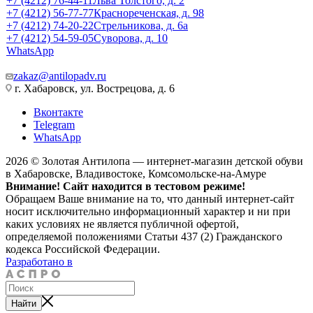
+7 (4212) 76-44-11
Льва Толстого, д. 2
+7 (4212) 56-77-77
Краснореченская, д. 98
+7 (4212) 74-20-22
Стрельникова, д. 6а
+7 (4212) 54-59-05
Суворова, д. 10
WhatsApp
zakaz@antilopadv.ru
г. Хабаровск, ул. Вострецова, д. 6
Вконтакте
Telegram
WhatsApp
2026 © Золотая Антилопа — интернет-магазин детской обуви
в Хабаровске, Владивостоке, Комсомольске-на-Амуре
Внимание! Сайт находится в тестовом режиме!
Обращаем Ваше внимание на то, что данный интернет-сайт
носит исключительно информационный характер и ни при
каких условиях не является публичной офертой,
определяемой положениями Статьи 437 (2) Гражданского
кодекса Российской Федерации.
Разработано в
Найти