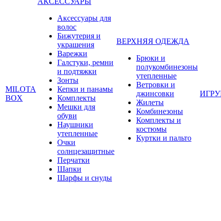
АКСЕССУАРЫ
Аксессуары для
волос
Бижутерия и
ВЕРХНЯЯ ОДЕЖДА
украшения
Варежки
Брюки и
Галстуки, ремни
полукомбинезоны
и подтяжки
утепленные
Зонты
Ветровки и
MILOTA
Кепки и панамы
джинсовки
ИГР
BOX
Комплекты
Жилеты
Мешки для
Комбинезоны
обуви
Комплекты и
Наушники
костюмы
утепленные
Куртки и пальто
Очки
солнцезащитные
Перчатки
Шапки
Шарфы и снуды