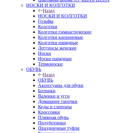
НОСКИ И КОЛГОТКИ
Назад
НОСКИ И КОЛГОТКИ
Гольфы
Колготки
Колготки гимнастические
Колготки капроновые
Колготки нарядные
Леггинсы женские
Носки
Носки нарядные
Термоноски
ОБУВЬ
Назад
ОБУВЬ
Аксессуары для обуви
Ботинки
Валенки и угги
Домашние тапочки
Кеды и слипоны
Кроссовки
Пляжная обувь
Полуботинки
Праздничные туфли