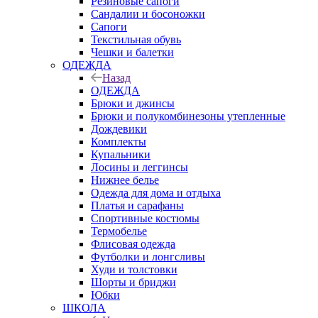
Резиновые сапоги
Сандалии и босоножки
Сапоги
Текстильная обувь
Чешки и балетки
ОДЕЖДА
Назад
ОДЕЖДА
Брюки и джинсы
Брюки и полукомбинезоны утепленные
Дождевики
Комплекты
Купальники
Лосины и леггинсы
Нижнее белье
Одежда для дома и отдыха
Платья и сарафаны
Спортивные костюмы
Термобелье
Флисовая одежда
Футболки и лонгсливы
Худи и толстовки
Шорты и бриджи
Юбки
ШКОЛА