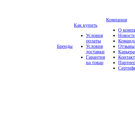
Компания
Как купить
О комп
Условия
Новост
оплаты
Команд
Бренды
Условия
Отзывы
доставки
Карьера
Гарантия
Контак
на товар
Партне
Сертиф