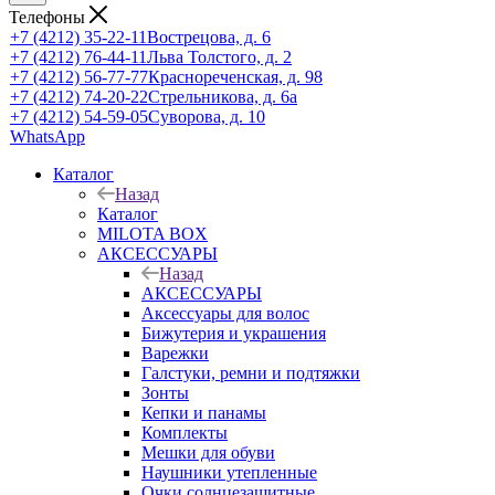
Телефоны
+7 (4212) 35-22-11
Вострецова, д. 6
+7 (4212) 76-44-11
Льва Толстого, д. 2
+7 (4212) 56-77-77
Краснореченская, д. 98
+7 (4212) 74-20-22
Стрельникова, д. 6а
+7 (4212) 54-59-05
Суворова, д. 10
WhatsApp
Каталог
Назад
Каталог
MILOTA BOX
АКСЕССУАРЫ
Назад
АКСЕССУАРЫ
Аксессуары для волос
Бижутерия и украшения
Варежки
Галстуки, ремни и подтяжки
Зонты
Кепки и панамы
Комплекты
Мешки для обуви
Наушники утепленные
Очки солнцезащитные