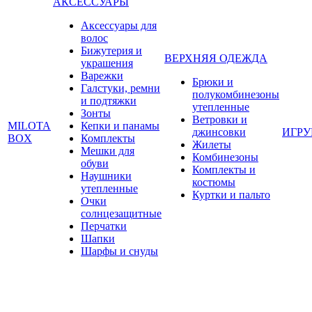
АКСЕССУАРЫ
Аксессуары для
волос
Бижутерия и
ВЕРХНЯЯ ОДЕЖДА
украшения
Варежки
Брюки и
Галстуки, ремни
полукомбинезоны
и подтяжки
утепленные
Зонты
Ветровки и
MILOTA
Кепки и панамы
джинсовки
ИГР
BOX
Комплекты
Жилеты
Мешки для
Комбинезоны
обуви
Комплекты и
Наушники
костюмы
утепленные
Куртки и пальто
Очки
солнцезащитные
Перчатки
Шапки
Шарфы и снуды