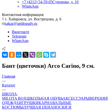
+7 (4212) 54-59-05
Суворова, д. 10
WhatsApp
Контактная информация
г. Хабаровск, ул. Вострецова, д. 6
zakaz@antilopadv.ru
Вконтакте
Telegram
WhatsApp
Бант (цветочки) Arco Carino, 9 см.
Главная
—
Каталог
—
ШКОЛА
MILOTA BOX
ШКОЛЬНАЯ ОБУВЬ
АКСЕССУАРЫ
ВЕРХНЯЯ
ОДЕЖДА
ИГРУШКИ
КАРНАВАЛЬНЫЕ
КОСТЮМЫ
ЛУЧШАЯ ЦЕНА
НОСКИ И