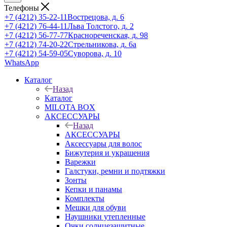
Телефоны
+7 (4212) 35-22-11
Вострецова, д. 6
+7 (4212) 76-44-11
Льва Толстого, д. 2
+7 (4212) 56-77-77
Краснореченская, д. 98
+7 (4212) 74-20-22
Стрельникова, д. 6а
+7 (4212) 54-59-05
Суворова, д. 10
WhatsApp
Каталог
Назад
Каталог
MILOTA BOX
АКСЕССУАРЫ
Назад
АКСЕССУАРЫ
Аксессуары для волос
Бижутерия и украшения
Варежки
Галстуки, ремни и подтяжки
Зонты
Кепки и панамы
Комплекты
Мешки для обуви
Наушники утепленные
Очки солнцезащитные