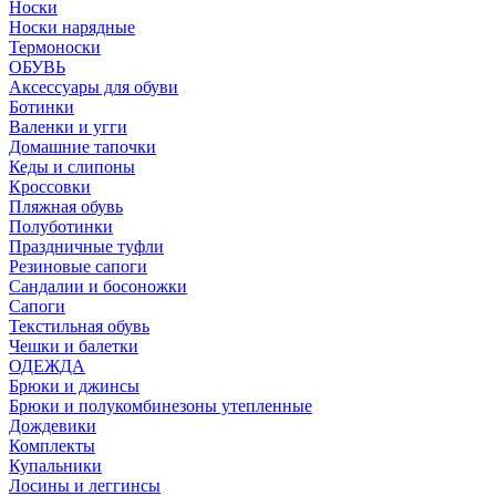
Носки
Носки нарядные
Термоноски
ОБУВЬ
Аксессуары для обуви
Ботинки
Валенки и угги
Домашние тапочки
Кеды и слипоны
Кроссовки
Пляжная обувь
Полуботинки
Праздничные туфли
Резиновые сапоги
Сандалии и босоножки
Сапоги
Текстильная обувь
Чешки и балетки
ОДЕЖДА
Брюки и джинсы
Брюки и полукомбинезоны утепленные
Дождевики
Комплекты
Купальники
Лосины и леггинсы