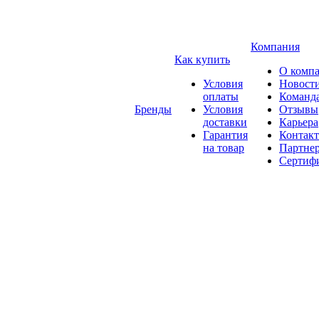
Компания
Как купить
О комп
Условия
Новост
оплаты
Команд
Бренды
Условия
Отзывы
доставки
Карьера
Гарантия
Контак
на товар
Партне
Сертиф