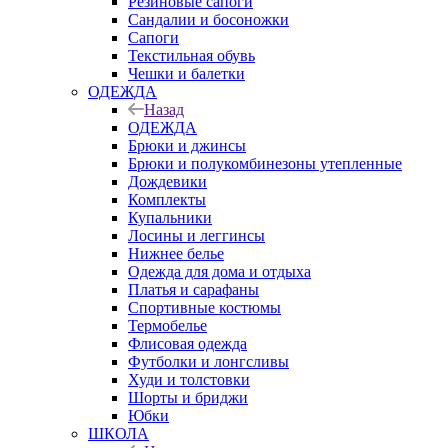
Резиновые сапоги
Сандалии и босоножки
Сапоги
Текстильная обувь
Чешки и балетки
ОДЕЖДА
Назад
ОДЕЖДА
Брюки и джинсы
Брюки и полукомбинезоны утепленные
Дождевики
Комплекты
Купальники
Лосины и леггинсы
Нижнее белье
Одежда для дома и отдыха
Платья и сарафаны
Спортивные костюмы
Термобелье
Флисовая одежда
Футболки и лонгсливы
Худи и толстовки
Шорты и бриджи
Юбки
ШКОЛА