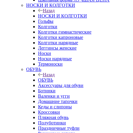
НОСКИ И КОЛГОТКИ
Назад
НОСКИ И КОЛГОТКИ
Гольфы
Колготки
Колготки гимнастические
Колготки капроновые
Колготки нарядные
Леггинсы женские
Носки
Носки нарядные
Термоноски
ОБУВЬ
Назад
ОБУВЬ
Аксессуары для обуви
Ботинки
Валенки и угги
Домашние тапочки
Кеды и слипоны
Кроссовки
Пляжная обувь
Полуботинки
Праздничные туфли