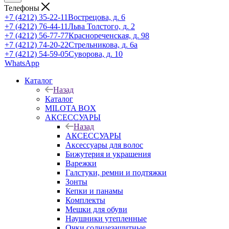
Телефоны
+7 (4212) 35-22-11
Вострецова, д. 6
+7 (4212) 76-44-11
Льва Толстого, д. 2
+7 (4212) 56-77-77
Краснореченская, д. 98
+7 (4212) 74-20-22
Стрельникова, д. 6а
+7 (4212) 54-59-05
Суворова, д. 10
WhatsApp
Каталог
Назад
Каталог
MILOTA BOX
АКСЕССУАРЫ
Назад
АКСЕССУАРЫ
Аксессуары для волос
Бижутерия и украшения
Варежки
Галстуки, ремни и подтяжки
Зонты
Кепки и панамы
Комплекты
Мешки для обуви
Наушники утепленные
Очки солнцезащитные