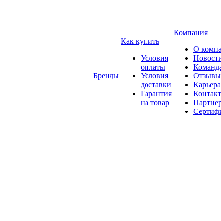
Компания
Как купить
О комп
Условия
Новост
оплаты
Команд
Бренды
Условия
Отзывы
доставки
Карьера
Гарантия
Контак
на товар
Партне
Сертиф