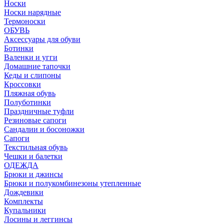
Носки
Носки нарядные
Термоноски
ОБУВЬ
Аксессуары для обуви
Ботинки
Валенки и угги
Домашние тапочки
Кеды и слипоны
Кроссовки
Пляжная обувь
Полуботинки
Праздничные туфли
Резиновые сапоги
Сандалии и босоножки
Сапоги
Текстильная обувь
Чешки и балетки
ОДЕЖДА
Брюки и джинсы
Брюки и полукомбинезоны утепленные
Дождевики
Комплекты
Купальники
Лосины и леггинсы