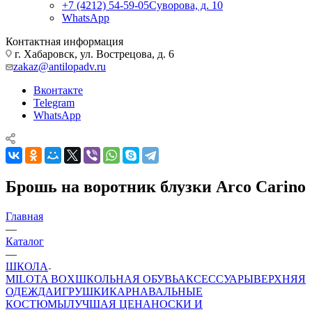
+7 (4212) 54-59-05
Суворова, д. 10
WhatsApp
Контактная информация
г. Хабаровск, ул. Вострецова, д. 6
zakaz@antilopadv.ru
Вконтакте
Telegram
WhatsApp
Брошь на воротник блузки Arco Carino
Главная
—
Каталог
—
ШКОЛА
MILOTA BOX
ШКОЛЬНАЯ ОБУВЬ
АКСЕССУАРЫ
ВЕРХНЯЯ
ОДЕЖДА
ИГРУШКИ
КАРНАВАЛЬНЫЕ
КОСТЮМЫ
ЛУЧШАЯ ЦЕНА
НОСКИ И