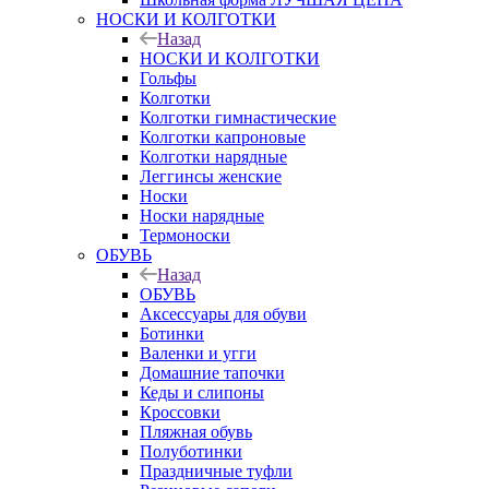
НОСКИ И КОЛГОТКИ
Назад
НОСКИ И КОЛГОТКИ
Гольфы
Колготки
Колготки гимнастические
Колготки капроновые
Колготки нарядные
Леггинсы женские
Носки
Носки нарядные
Термоноски
ОБУВЬ
Назад
ОБУВЬ
Аксессуары для обуви
Ботинки
Валенки и угги
Домашние тапочки
Кеды и слипоны
Кроссовки
Пляжная обувь
Полуботинки
Праздничные туфли