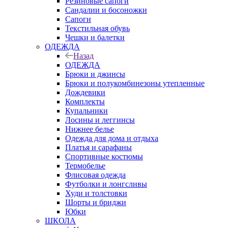
Резиновые сапоги
Сандалии и босоножки
Сапоги
Текстильная обувь
Чешки и балетки
ОДЕЖДА
Назад
ОДЕЖДА
Брюки и джинсы
Брюки и полукомбинезоны утепленные
Дождевики
Комплекты
Купальники
Лосины и леггинсы
Нижнее белье
Одежда для дома и отдыха
Платья и сарафаны
Спортивные костюмы
Термобелье
Флисовая одежда
Футболки и лонгсливы
Худи и толстовки
Шорты и бриджи
Юбки
ШКОЛА