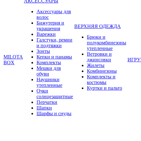
АКСЕССУАРЫ
Аксессуары для
волос
Бижутерия и
ВЕРХНЯЯ ОДЕЖДА
украшения
Варежки
Брюки и
Галстуки, ремни
полукомбинезоны
и подтяжки
утепленные
Зонты
Ветровки и
MILOTA
Кепки и панамы
джинсовки
ИГР
BOX
Комплекты
Жилеты
Мешки для
Комбинезоны
обуви
Комплекты и
Наушники
костюмы
утепленные
Куртки и пальто
Очки
солнцезащитные
Перчатки
Шапки
Шарфы и снуды